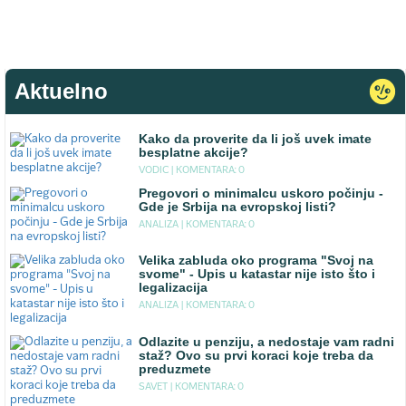
Aktuelno
Kako da proverite da li još uvek imate
besplatne akcije?
VODIC |
KOMENTARA: 0
Pregovori o minimalcu uskoro počinju -
Gde je Srbija na evropskoj listi?
ANALIZA |
KOMENTARA: 0
Velika zabluda oko programa "Svoj na
svome" - Upis u katastar nije isto što i
legalizacija
ANALIZA |
KOMENTARA: 0
Odlazite u penziju, a nedostaje vam radni
staž? Ovo su prvi koraci koje treba da
preduzmete
SAVET |
KOMENTARA: 0