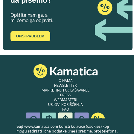
da pišemo?
Opišite nam ga, a
mi ćemo ga objaviti.
OPIŠI PROBLEM
O NAMA
NEWSLETTER
MARKETING I OGLAŠAVANJE
PRESS
WEBMASTERI
USLOVI KORIŠĆENJA
FAQ
Sajt www.kamatica.com koristi kolačiće (cookies) koji
mogu sadržati lične podatke (ime i prezime, broj telefona,