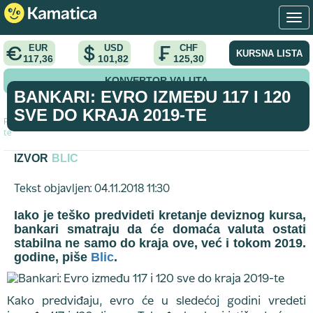
EUR
USD
CHF
KURSNA LISTA
117,36
101,82
125,30
KONVERTOR VALUTA
BANKARI: EVRO IZMEĐU 117 I 120
SVE DO KRAJA 2019-TE
Početna
>
vest
>
Bankari: Evro između 117 i 120 sve do kraja 2019-
te
IZVOR
BLIC
Tekst objavljen: 04.11.2018 11:30
Iako je teško predvideti kretanje deviznog kursa,
bankari smatraju da će domaća valuta ostati
stabilna ne samo do kraja ove, već i tokom 2019.
godine, piše
Blic
.
Kako predviđaju, evro će u sledećoj godini vredeti