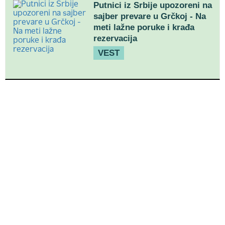
Putnici iz Srbije upozoreni na
sajber prevare u Grčkoj - Na
meti lažne poruke i krađa
rezervacija
VEST