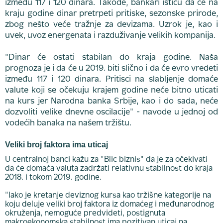
između 117 i 120 dinara. Takođe, bankari ističu da će na
kraju godine dinar pretrpeti pritiske, sezonske prirode,
zbog nešto veće tražnje za devizama. Uzrok je, kao i
uvek, uvoz energenata i razduživanje velikih kompanija.
"Dinar će ostati stabilan do kraja godine. Naša
prognoza je i da će u 2019. biti slično i da će evro vredeti
između 117 i 120 dinara. Pritisci na slabljenje domaće
valute koji se očekuju krajem godine neće bitno uticati
na kurs jer Narodna banka Srbije, kao i do sada, neće
dozvoliti velike dnevne oscilacije" - navode u jednoj od
vodećih banaka na našem tržištu.
Veliki broj faktora ima uticaj
U centralnoj banci kažu za "Blic biznis" da je za očekivati
da će domaća valuta zadržati relativnu stabilnost do kraja
2018. i tokom 2019. godine.
"Iako je kretanje deviznog kursa kao tržišne kategorije na
koju deluje veliki broj faktora iz domaćeg i međunarodnog
okruženja, nemoguće predvideti, postignuta
makroekonomska stabilnost ima pozitivan uticaj na