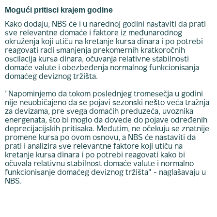
Mogući pritisci krajem godine
Kako dodaju, NBS će i u narednoj godini nastaviti da prati
sve relevantne domaće i faktore iz međunarodnog
okruženja koji utiču na kretanje kursa dinara i po potrebi
reagovati radi smanjenja prekomernih kratkoročnih
oscilacija kursa dinara, očuvanja relativne stabilnosti
domaće valute i obezbeđenja normalnog funkcionisanja
domaćeg deviznog tržišta.
"Napominjemo da tokom poslednjeg tromesečja u godini
nije neuobičajeno da se pojavi sezonski nešto veća tražnja
za devizama, pre svega domaćih preduzeća, uvoznika
energenata, što bi moglo da dovede do pojave određenih
deprecijacijskih pritisaka. Međutim, ne očekuju se znatnije
promene kursa po ovom osnovu, a NBS će nastaviti da
prati i analizira sve relevantne faktore koji utiču na
kretanje kursa dinara i po potrebi reagovati kako bi
očuvala relativnu stabilnost domaće valute i normalno
funkcionisanje domaćeg deviznog tržišta" - naglašavaju u
NBS.