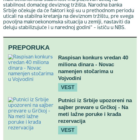
stabilnost domaćeg deviznog tržišta. Narodna banka
Srbije očekuje da će faktori koji su u prethodnom periodu
uticali na stabilna kretanja na deviznom tržištu, pre svega
povoljna makroekonomska situacija u zemlji, nastaviti da
deluju stabilizujuće i u narednoj godini" - ističu u NBS.
PREPORUKA
Raspisan konkurs vredan 40
miliona dinara - Novac
namenjen stočarima u
Vojvodini
VEST
Putnici iz Srbije upozoreni na
sajber prevare u Grčkoj - Na
meti lažne poruke i krađa
rezervacija
VEST