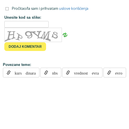
Pročitao/la sam i prihvatam
uslove korišćenja
Unesite kod sa slike:
Povezane teme:
kurs dinara
nbs
vrednost evra
evro