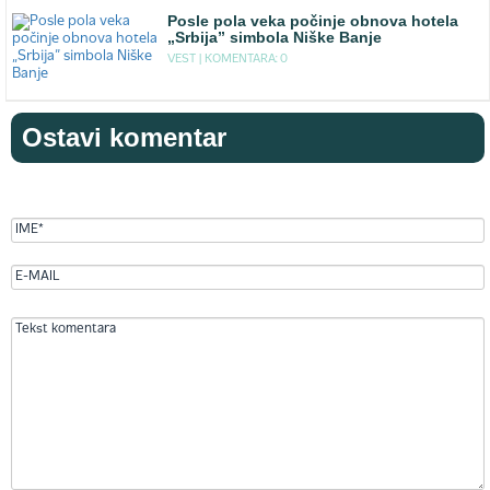
Posle pola veka počinje obnova hotela
„Srbija” simbola Niške Banje
VEST |
KOMENTARA: 0
Ostavi komentar