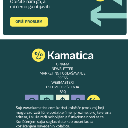
Opišite nam ga, a
mi ćemo ga objaviti.
OPIŠI PROBLEM
O NAMA
NEWSLETTER
MARKETING I OGLAŠAVANJE
PRESS
WEBMASTERI
USLOVI KORIŠĆENJA
FAQ
Sajt www.kamatica.com koristi kolačiće (cookies) koji
mogu sadržati lične podatke (ime i prezime, broj telefona,
adresa) i služe radi poboljšanja funkcionalnosti sajta.
© Copyright 2007-2026. Website developed & owned by
Dubes doo
. Sva prava
Korišćenjem sajta saglasni ste kao posetilac sa
zadržana
korišćenjem navedenih kolačica.