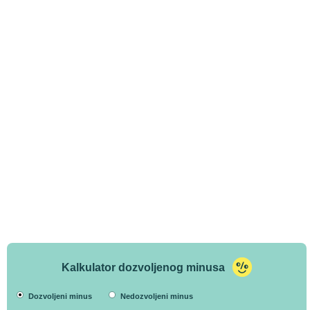
Kalkulator dozvoljenog minusa
Dozvoljeni minus
Nedozvoljeni minus