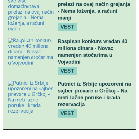
prelazi na ovaj način grejanja
- Nema loženja, a računi
manji
VEST
Raspisan konkurs vredan 40
miliona dinara - Novac
namenjen stočarima u
Vojvodini
VEST
Putnici iz Srbije upozoreni na
sajber prevare u Grčkoj - Na
meti lažne poruke i krađa
rezervacija
VEST