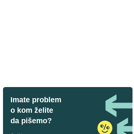
Imate problem
o kom želite
da pišemo?