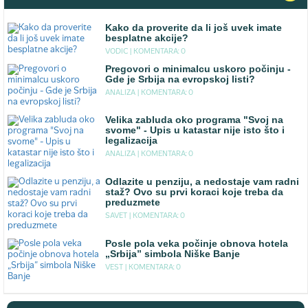
Kako da proverite da li još uvek imate
besplatne akcije?
VODIC |
KOMENTARA: 0
Pregovori o minimalcu uskoro počinju -
Gde je Srbija na evropskoj listi?
ANALIZA |
KOMENTARA: 0
Velika zabluda oko programa "Svoj na
svome" - Upis u katastar nije isto što i
legalizacija
ANALIZA |
KOMENTARA: 0
Odlazite u penziju, a nedostaje vam radni
staž? Ovo su prvi koraci koje treba da
preduzmete
SAVET |
KOMENTARA: 0
Posle pola veka počinje obnova hotela
„Srbija” simbola Niške Banje
VEST |
KOMENTARA: 0