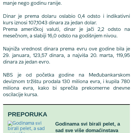
manje nego godinu ranije.
Dinar je prema dolaru oslabio 0,4 odsto i indikativni
kurs iznosi 107,1043 dinara za jedan dolar.
Prema američkoj valuti, dinar je jači 2,2 odsto na
mesečnom, a slabiji 16,0 odsto na godišnjem nivou.
Najniža vrednost dinara prema evru ove godine bila je
29. januara, 123,57 dinara, a najviša 20. marta, 119,95
dinara za jedan evro.
NBS je od početka godine na Međubankarskom
deviznom tržištu prodala 130 miliona evra, i kupila 780
miliona evra, kako bi sprečila prekomerne dnevne
oscilacije kursa.
PREPORUKA
Godinama svi birali pelet, a
sad sve više domaćinstava