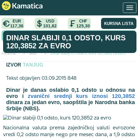
EUR
USD
CHF
KURSNA LISTA
117,36
101,82
125,30
KONVERTOR VALUTA
DINAR SLABIJI 0,1 ODSTO, KURS
120,3852 ZA EVRO
Početna
>
vest
>
Dinar slabiji 0,1 odsto, kurs 120,3852 za evro
IZVOR
TANJUG
Tekst objavljen: 03.09.2015 8:48
Dinar je danas oslabio 0,1 odsto u odnosu na
evro i
zvanični srednji kurs iznosi 120,3852
dinara za jedan evro, saopštila je Narodna banka
Srbije (NBS).
Nacionalna valuta prema zajedničkoj valuti evrozone
vredi 0,2 odsto manje nego pre mesec dana, a 1,9 odsto