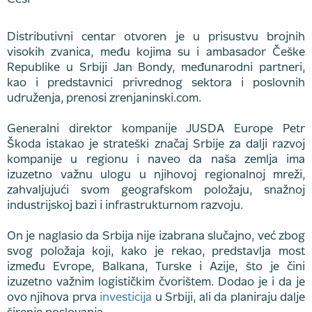
Distributivni centar otvoren je u prisustvu brojnih
visokih zvanica, među kojima su i ambasador Češke
Republike u Srbiji Jan Bondy, međunarodni partneri,
kao i predstavnici privrednog sektora i poslovnih
udruženja, prenosi zrenjaninski.com.
Generalni direktor kompanije JUSDA Europe Petr
Škoda istakao je strateški značaj Srbije za dalji razvoj
kompanije u regionu i naveo da naša zemlja ima
izuzetno važnu ulogu u njihovoj regionalnoj mreži,
zahvaljujući svom geografskom položaju, snažnoj
industrijskoj bazi i infrastrukturnom razvoju.
On je naglasio da Srbija nije izabrana slučajno, već zbog
svog položaja koji, kako je rekao, predstavlja most
između Evrope, Balkana, Turske i Azije, što je čini
izuzetno važnim logističkim čvorištem. Dodao je i da je
ovo njihova prva
investicija
u Srbiji, ali da planiraju dalje