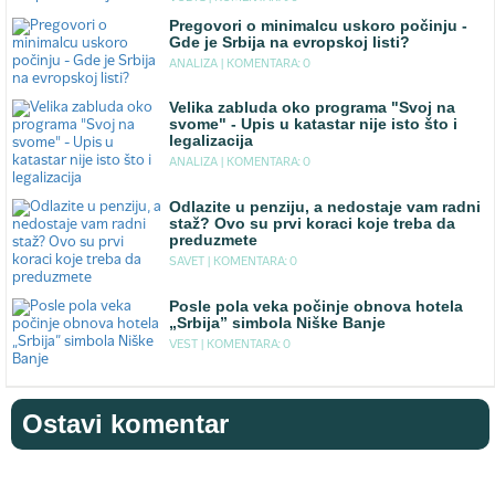
Pregovori o minimalcu uskoro počinju -
Gde je Srbija na evropskoj listi?
ANALIZA |
KOMENTARA: 0
Velika zabluda oko programa "Svoj na
svome" - Upis u katastar nije isto što i
legalizacija
ANALIZA |
KOMENTARA: 0
Odlazite u penziju, a nedostaje vam radni
staž? Ovo su prvi koraci koje treba da
preduzmete
SAVET |
KOMENTARA: 0
Posle pola veka počinje obnova hotela
„Srbija” simbola Niške Banje
VEST |
KOMENTARA: 0
Ostavi komentar