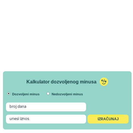
Kalkulator dozvoljenog minusa
Dozvoljeni minus
Nedozvoljeni minus