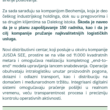
širenje poslovanja.
Za sada sarađuju sa kompanijom Beohemija, koja je deo
češkog industrijskog holdinga, dok su u pregovorima i
Škoda je naveo
sa drugim klijentima sa Dalekog istoka.
da je u planu zapošljavanje 150 radnika, kao i da je
cilj kompanije pružanje najkvalitetnijih logističkih
usluga.
Novi distributivni centar, koji posluje u okviru kompanije
JUSDA SEE, prostire se na više od 11.000 kvadratnih
metara i omogućava realizaciju kompletnog „end-to-
end“ modela upravljanja lancem snabdevanja. Operacije
obuhvataju intralogistiku unutar proizvodnih pogona,
dolazni i odlazni transport, kao i distribuciju na
domaćem i međunarodnom tržištu. Integrisani digitalni
sistemi omogućavaju praćenje pošiljki u realnom
vremenu, veću transparentnost procesa i precizniju
kontrolu operativnih aktivnosti.