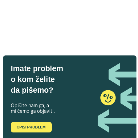
Imate problem
o kom želite
da pišemo?
Opišite nam ga, a
mi ćemo ga objaviti.
OPIŠI PROBLEM