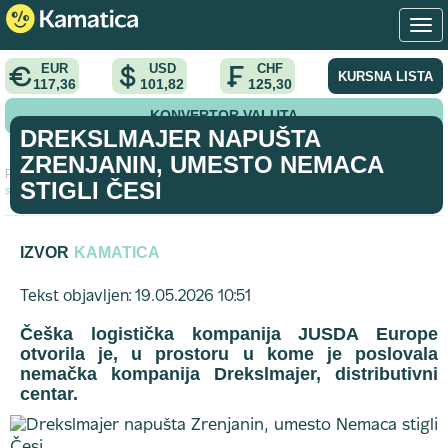
EUR
USD
CHF
KURSNA LISTA
117,36
101,82
125,30
KONVERTOR VALUTA
DREKSLMAJER NAPUŠTA
ZRENJANIN, UMESTO NEMACA
Početna
>
vest
>
Drekslmajer napušta Zrenjanin, umesto Nemaca
STIGLI ČESI
stigli Česi
IZVOR
KAMATICA
Tekst objavljen: 19.05.2026 10:51
Češka logistička kompanija JUSDA Europe
otvorila je, u prostoru u kome je poslovala
nemačka kompanija Drekslmajer, distributivni
centar.