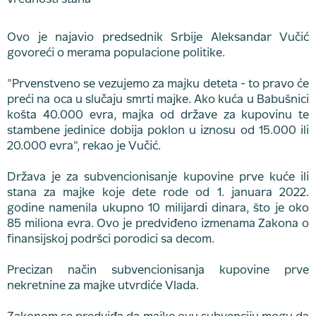
Ovo je najavio predsednik Srbije Aleksandar Vučić
govoreći o merama populacione politike.
"Prvenstveno se vezujemo za majku deteta - to pravo će
preći na oca u slučaju smrti majke. Ako kuća u Babušnici
košta 40.000 evra, majka od države za kupovinu te
stambene jedinice dobija poklon u iznosu od 15.000 ili
20.000 evra", rekao je Vučić.
Država je za subvencionisanje kupovine prve kuće ili
stana za majke koje dete rode od 1. januara 2022.
godine namenila ukupno 10 milijardi dinara, što je oko
85 miliona evra. Ovo je predviđeno izmenama Zakona o
finansijskoj podršci porodici sa decom.
Precizan način subvencionisanja kupovine prve
nekretnine za majke utvrdiće Vlada.