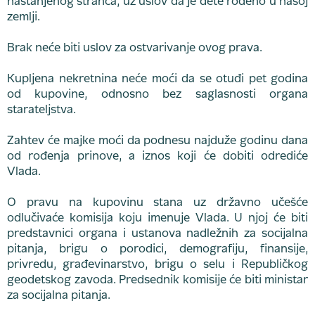
nastanjenog stranca, uz uslov da je dete rođeno u našoj
zemlji.
Brak neće biti uslov za ostvarivanje ovog prava.
Kupljena nekretnina neće moći da se otuđi pet godina
od kupovine, odnosno bez saglasnosti organa
starateljstva.
Zahtev će majke moći da podnesu najduže godinu dana
od rođenja prinove, a iznos koji će dobiti odrediće
Vlada.
O pravu na kupovinu stana uz državno učešće
odlučivaće komisija koju imenuje Vlada. U njoj će biti
predstavnici organa i ustanova nadležnih za socijalna
pitanja, brigu o porodici, demografiju, finansije,
privredu, građevinarstvo, brigu o selu i Republičkog
geodetskog zavoda. Predsednik komisije će biti ministar
za socijalna pitanja.