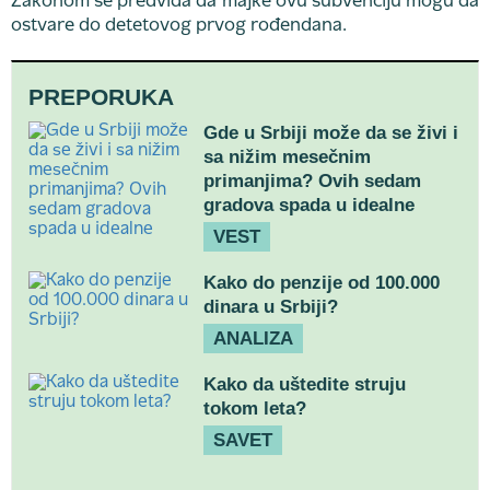
Zakonom se predviđa da majke ovu subvenciju mogu da
ostvare do detetovog prvog rođendana.
PREPORUKA
Gde u Srbiji može da se živi i
sa nižim mesečnim
primanjima? Ovih sedam
gradova spada u idealne
VEST
Kako do penzije od 100.000
dinara u Srbiji?
ANALIZA
Kako da uštedite struju
tokom leta?
SAVET