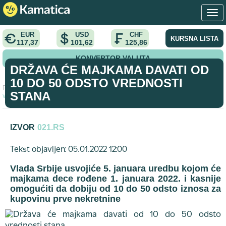
EUR
USD
CHF
KURSNA LISTA
117,37
101,62
125,86
KONVERTOR VALUTA
DRŽAVA ĆE MAJKAMA DAVATI OD
10 DO 50 ODSTO VREDNOSTI
Početna
>
vest
>
Država će majkama davati od 10 do 50 odsto
STANA
vrednosti stana
IZVOR
021.RS
Tekst objavljen: 05.01.2022 12:00
Vlada Srbije usvojiće 5. januara uredbu kojom će
majkama dece rođene 1. januara 2022. i kasnije
omogućiti da dobiju od 10 do 50 odsto iznosa za
kupovinu prve nekretnine