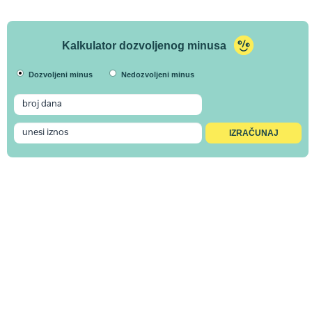
Kalkulator dozvoljenog minusa
Dozvoljeni minus
Nedozvoljeni minus