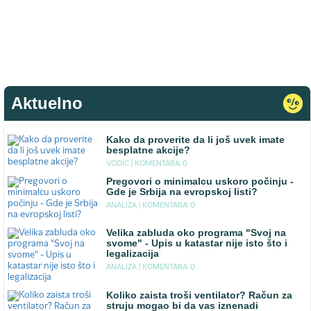
Aktuelno
Kako da proverite da li još uvek imate
besplatne akcije?
VODIC |
KOMENTARA: 0
Pregovori o minimalcu uskoro počinju -
Gde je Srbija na evropskoj listi?
ANALIZA |
KOMENTARA: 0
Velika zabluda oko programa "Svoj na
svome" - Upis u katastar nije isto što i
legalizacija
ANALIZA |
KOMENTARA: 0
Koliko zaista troši ventilator? Račun za
struju mogao bi da vas iznenadi