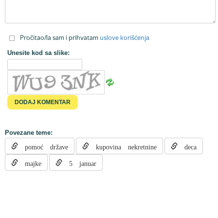
Pročitao/la sam i prihvatam
uslove korišćenja
Unesite kod sa slike:
Povezane teme:
pomoć države
kupovina nekretnine
deca
majke
5 januar