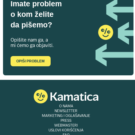
Imate problem
o kom želite
da pišemo?
Opišite nam ga, a
mi ćemo ga objaviti.
OPIŠI PROBLEM
O NAMA
NEWSLETTER
MARKETING I OGLAŠAVANJE
PRESS
WEBMASTERI
USLOVI KORIŠĆENJA