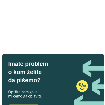
Imate problem
o kom želite
da pišemo?
Opišite nam ga, a
mi ćemo ga objaviti.