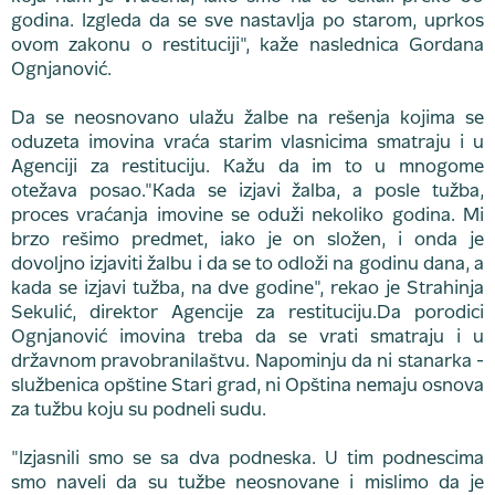
godina. Izgleda da se sve nastavlja po starom, uprkos
ovom zakonu o restituciji", kaže naslednica Gordana
Ognjanović.
Da se neosnovano ulažu žalbe na rešenja kojima se
oduzeta imovina vraća starim vlasnicima smatraju i u
Agenciji za restituciju. Kažu da im to u mnogome
otežava posao."Kada se izjavi žalba, a posle tužba,
proces vraćanja imovine se oduži nekoliko godina. Mi
brzo rešimo predmet, iako je on složen, i onda je
dovoljno izjaviti žalbu i da se to odloži na godinu dana, a
kada se izjavi tužba, na dve godine", rekao je Strahinja
Sekulić, direktor Agencije za restituciju.Da porodici
Ognjanović imovina treba da se vrati smatraju i u
državnom pravobranilaštvu. Napominju da ni stanarka -
službenica opštine Stari grad, ni Opština nemaju osnova
za tužbu koju su podneli sudu.
"Izjasnili smo se sa dva podneska. U tim podnescima
smo naveli da su tužbe neosnovane i mislimo da je