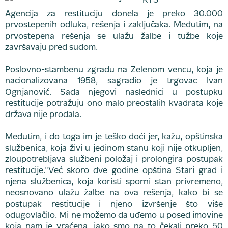
RTS
Agencija za restituciju donela je preko 30.000
prvostepenih odluka, rešenja i zaključaka. Međutim, na
prvostepena rešenja se ulažu žalbe i tužbe koje
završavaju pred sudom.
Poslovno-stambenu zgradu na Zelenom vencu, koja je
nacionalizovana 1958, sagradio je trgovac Ivan
Ognjanović. Sada njegovi naslednici u postupku
restitucije potražuju ono malo preostalih kvadrata koje
država nije prodala.
Međutim, i do toga im je teško doći jer, kažu, opštinska
službenica, koja živi u jedinom stanu koji nije otkupljen,
zloupotrebljava službeni položaj i prolongira postupak
restitucije."Već skoro dve godine opština Stari grad i
njena službenica, koja koristi sporni stan privremeno,
neosnovano ulažu žalbe na ova rešenja, kako bi se
postupak restitucije i njeno izvršenje što više
odugovlačilo. Mi ne možemo da uđemo u posed imovine
koja nam je vraćena, iako smo na to čekali preko 50