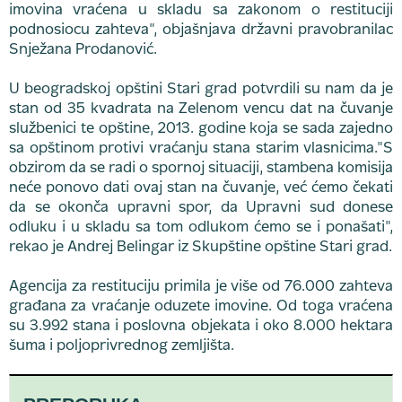
imovina vraćena u skladu sa zakonom o restituciji
podnosiocu zahteva", objašnjava državni pravobranilac
Snježana Prodanović.
U beogradskoj opštini Stari grad potvrdili su nam da je
stan od 35 kvadrata na Zelenom vencu dat na čuvanje
službenici te opštine, 2013. godine koja se sada zajedno
sa opštinom protivi vraćanju stana starim vlasnicima."S
obzirom da se radi o spornoj situaciji, stambena komisija
neće ponovo dati ovaj stan na čuvanje, već ćemo čekati
da se okonča upravni spor, da Upravni sud donese
odluku i u skladu sa tom odlukom ćemo se i ponašati",
rekao je Andrej Belingar iz Skupštine opštine Stari grad.
Agencija za restituciju primila je više od 76.000 zahteva
građana za vraćanje oduzete imovine. Od toga vraćena
su 3.992 stana i poslovna objekata i oko 8.000 hektara
šuma i poljoprivrednog zemljišta.