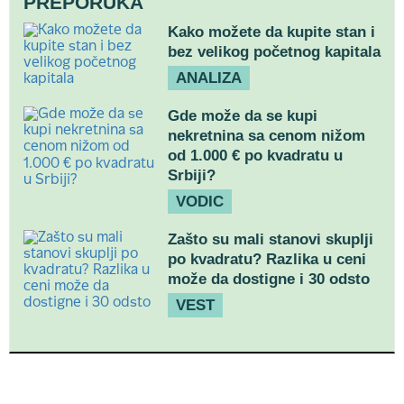
PREPORUKA
Kako možete da kupite stan i
bez velikog početnog kapitala
ANALIZA
Gde može da se kupi
nekretnina sa cenom nižom
od 1.000 € po kvadratu u
Srbiji?
VODIC
Zašto su mali stanovi skuplji
po kvadratu? Razlika u ceni
može da dostigne i 30 odsto
VEST