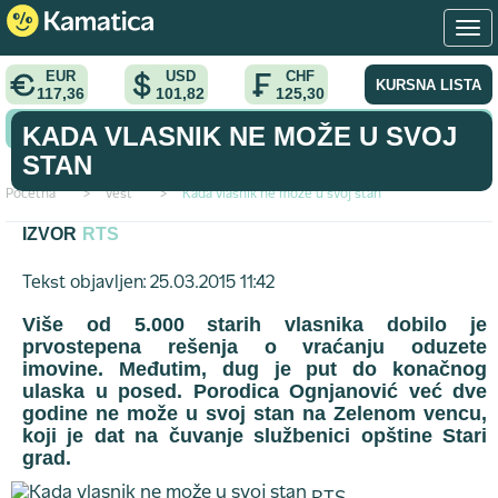
EUR
USD
CHF
KURSNA LISTA
117,36
101,82
125,30
KONVERTOR VALUTA
KADA VLASNIK NE MOŽE U SVOJ
STAN
Početna
>
vest
>
Kada vlasnik ne može u svoj stan
IZVOR
RTS
Tekst objavljen: 25.03.2015 11:42
Više od 5.000 starih vlasnika dobilo je
prvostepena rešenja o vraćanju oduzete
imovine. Međutim, dug je put do konačnog
ulaska u posed. Porodica Ognjanović već dve
godine ne može u svoj stan na Zelenom vencu,
koji je dat na čuvanje službenici opštine Stari
grad.