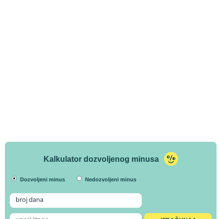
Kalkulator dozvoljenog minusa
Dozvoljeni minus
Nedozvoljeni minus