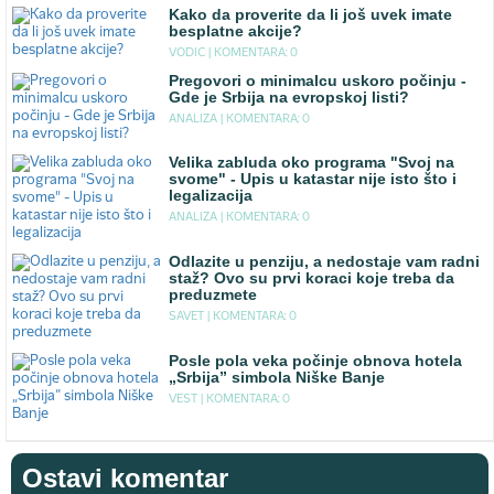
Kako da proverite da li još uvek imate
besplatne akcije?
VODIC |
KOMENTARA: 0
Pregovori o minimalcu uskoro počinju -
Gde je Srbija na evropskoj listi?
ANALIZA |
KOMENTARA: 0
Velika zabluda oko programa "Svoj na
svome" - Upis u katastar nije isto što i
legalizacija
ANALIZA |
KOMENTARA: 0
Odlazite u penziju, a nedostaje vam radni
staž? Ovo su prvi koraci koje treba da
preduzmete
SAVET |
KOMENTARA: 0
Posle pola veka počinje obnova hotela
„Srbija” simbola Niške Banje
VEST |
KOMENTARA: 0
Ostavi komentar