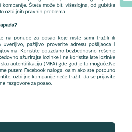
ati kompanije. Šteta može biti višeslojna, od gubitka
 do ozbiljnih pravnih problema.
 napada?
te na ponude za posao koje niste sami tražili ili
 uverljivo, pažljivo proverite adresu pošiljaoca i
ajtovima. Koristite pouzdano bezbednosno rešenje
edovno ažurirajte lozinke i ne koristite iste lozinke
orsku autentifikaciju (MFA) gde god je to moguće.Ne
forme putem Facebook naloga, osim ako ste potpuno
tite, ozbiljne kompanije neće tražiti da se prijavite
ne razgovore za posao.