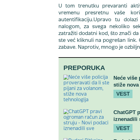
U tom trenutku prevaranti akti
vremenu presretnu vaše kori
autentifikaciju.Upravo tu dola
nalogom, za svega nekoliko sek
zatražiti dodatni kod, što znači d
ste već kliknuli na pogrešan link. 
zabave. Naprotiv, mnogo je ozbiljni
PREPORUKA
Neće više p
stiže nova
VEST
ChatGPT pr
iznenadili
VEST