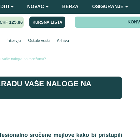
DITI
NOVAC
BERZA
OSIGURANJE
KONV
125,86
KURSNA LISTA
CHF
Intervju
Ostale vesti
Arhiva
du vaše naloge na mrežama?
KRADU VAŠE NALOGE NA
ofesionalno sročene mejlove kako bi pristupili