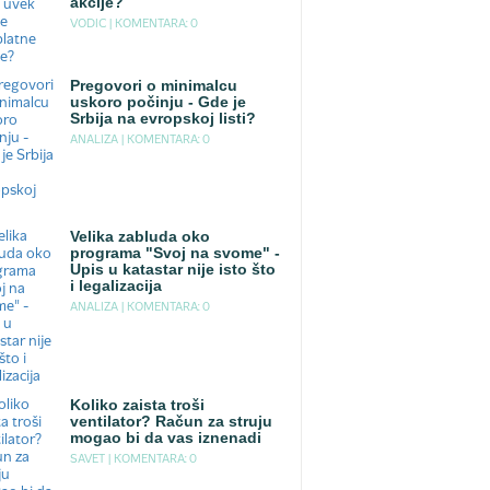
akcije?
VODIC |
KOMENTARA: 0
Pregovori o minimalcu
uskoro počinju - Gde je
Srbija na evropskoj listi?
ANALIZA |
KOMENTARA: 0
Velika zabluda oko
programa "Svoj na svome" -
Upis u katastar nije isto što
i legalizacija
ANALIZA |
KOMENTARA: 0
Koliko zaista troši
ventilator? Račun za struju
mogao bi da vas iznenadi
SAVET |
KOMENTARA: 0