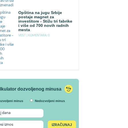
Opština na jugu Srbije
postaje magnet za
investitore - Stižu tri fabrike
i više od 700 novih radnih
mesta
VEST |
KOMENTARA: 0
lkulator dozvoljenog minusa
ozvoljeni minus
Nedozvoljeni minus