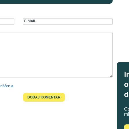
I
o
rišćenja
d
Op
mi