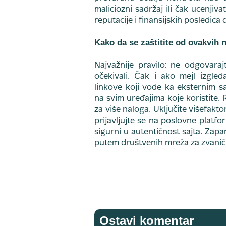
maliciozni sadržaj ili čak ucenjiv
reputacije i finansijskih posledica
Kako da se zaštitite od ovakvih
Najvažnije pravilo: ne odgovaraj
očekivali. Čak i ako mejl izgleda
linkove koji vode ka eksternim s
na svim uređajima koje koristite. R
za više naloga. Uključite višefakt
prijavljujte se na poslovne plat
sigurni u autentičnost sajta. Zapam
putem društvenih mreža za zvanič
Ostavi komentar