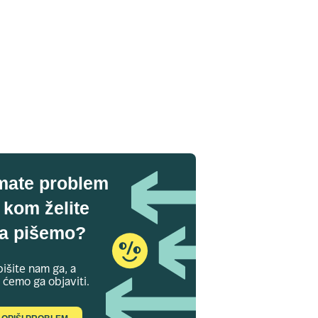
mate problem
 kom želite
a pišemo?
išite nam ga, a
 ćemo ga objaviti.