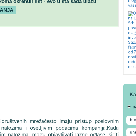
koina okrenuli list - evo u šta sada ulažu
VANJA
Ka
D
ridruštvenih mrežačesto imaju pristup poslovnim
nalozima i osetljivim podacima kompanija.Kada
m nalozima, mogu objavljivati lažne oglase, širiti