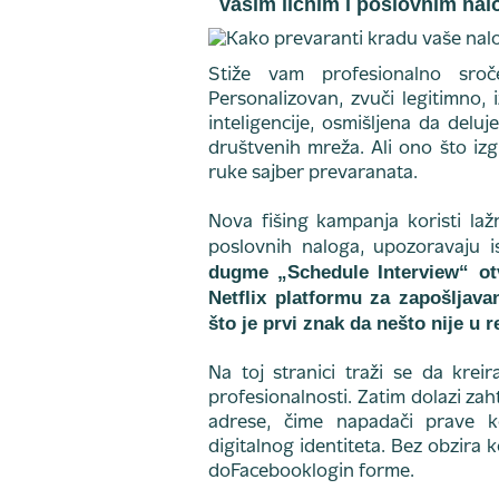
vašim ličnim i poslovnim nalo
Stiže vam profesionalno sr
Personalizovan, zvuči legitimno, 
inteligencije, osmišljena da deluj
društvenih mreža. Ali ono što izg
ruke sajber prevaranata.
Nova fišing kampanja koristi laž
poslovnih naloga, upozoravaju i
dugme „Schedule Interview“ otv
Netflix platformu za zapošljava
što je prvi znak da nešto nije u r
Na toj stranici traži se da kreir
profesionalnosti. Zatim dolazi zah
adrese, čime napadači prave k
digitalnog identiteta. Bez obzira 
doFacebooklogin forme.