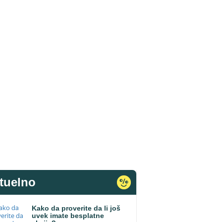
tuelno
Kako da proverite da li još
uvek imate besplatne