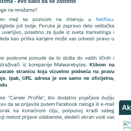
zima - evo kako da se zaštitite
očen mejl sa pozivom na intervju u
Netflixu
.
izgleda još bolje. Poruka je zapravo delo veštačke
e uverljivo, posebno za ljude iz sveta marketinga i
leda kao prilika karijere može vas odvesti pravo u
ne poslovne ponude da bi došla do vaših ličnih i
Klikom na
straživači iz kompanije Malwarebytes.
arate stranicu koja vizuelno podseća na pravu
nje. Ipak, URL adresa je sve samo ne oficijelna,
edu.
ate “Career Profile”, što dodatno pojačava iluziju
tev da se prijavite putem Facebook naloga ili e-mail
Ak
orak ka konačnom cilju, potpunoj krađi vašeg
koji metod prijave odaberete, sledeći ekran vodi vas