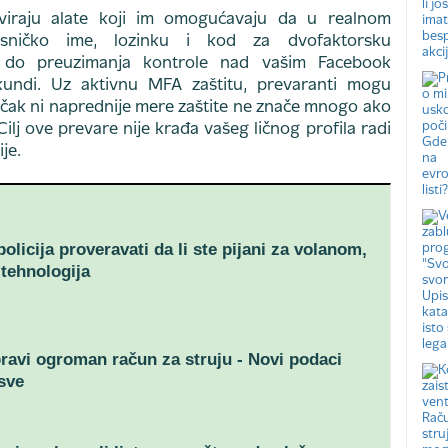
viraju alate koji im omogućavaju da u realnom
sničko ime, lozinku i kod za dvofaktorsku
zi do preuzimanja kontrole nad vašim Facebook
undi. Uz aktivnu MFA zaštitu, prevaranti mogu
a čak ni naprednije mere zaštite ne znače mnogo ako
Cilj ove prevare nije krađa vašeg ličnog profila radi
je.
olicija proveravati da li ste pijani za volanom,
 tehnologija
avi ogroman račun za struju - Novi podaci
 sve