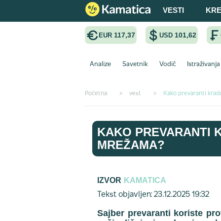
VESTI
KRE
117,37
101,62
EUR
USD
Analize
Savetnik
Vodič
Istraživanja
Početna
>
vest
>
Kako prevaranti kra
KAKO PREVARANTI 
MREŽAMA?
IZVOR
KAMATICA
Tekst objavljen: 23.12.2025 19:32
Sajber prevaranti koriste pr