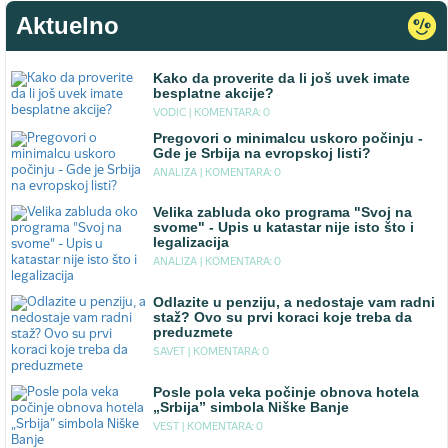
Aktuelno
Kako da proverite da li još uvek imate
besplatne akcije?
VODIC |
KOMENTARA: 0
Pregovori o minimalcu uskoro počinju -
Gde je Srbija na evropskoj listi?
ANALIZA |
KOMENTARA: 0
Velika zabluda oko programa "Svoj na
svome" - Upis u katastar nije isto što i
legalizacija
ANALIZA |
KOMENTARA: 0
Odlazite u penziju, a nedostaje vam radni
staž? Ovo su prvi koraci koje treba da
preduzmete
SAVET |
KOMENTARA: 0
Posle pola veka počinje obnova hotela
„Srbija” simbola Niške Banje
VEST |
KOMENTARA: 0