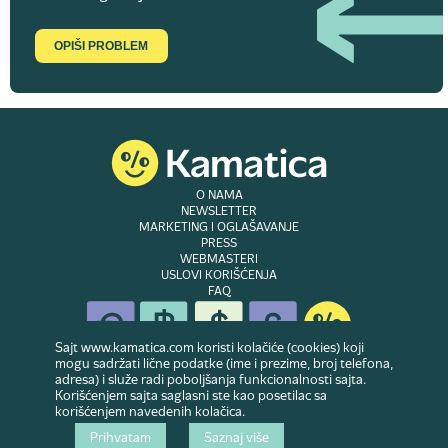
OPIŠI PROBLEM
O NAMA
NEWSLETTER
MARKETING I OGLAŠAVANJE
PRESS
WEBMASTERI
USLOVI KORIŠĆENJA
FAQ
Sajt www.kamatica.com koristi kolačiće (cookies) koji
mogu sadržati lične podatke (ime i prezime, broj telefona,
adresa) i služe radi poboljšanja funkcionalnosti sajta.
© Copyright 2007-2026. Website developed & owned by
Dubes doo
. Sva prava
Korišćenjem sajta saglasni ste kao posetilac sa
zadržana
korišćenjem navedenih kolačica.
Prihvatam
Saznaj više