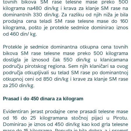
tovnih bikova SM rase telesne mase preko 500
kilograma na480 din/kg i krava za klanje SM rase na
dominantnih 330 din/kg. Za razliku od njih niža je bila
prodajna cena teladi SM rase telesne mase do 160
kilograma, pošto je protekle sedmice dominirao iznos
od 460 din/ kg.
Protekle je sedmice dominantna otkupna cena tovnih
bikova SM rase telesne mase preko 500 kilograma
dostigla je iznosod čak 550 din/kg u klanicamana
području pirotskog regiona. Sem njih klaničari sa ovog
područja otkupljivali su telad SM rase po dominantnoj
otkupnoj ceni od 850 din/kg i krave za klanje SM rase
za 250 din/kg.
Prasad i do 450 dinara za kilogram
Evidentiran jerast prodajne cene prasadi telesne mase
od 16 do 25 kilogramana stočnoj pijaci u Pirotu.
Dominirao je iznos od 450 din/kg kao kod grla telesne