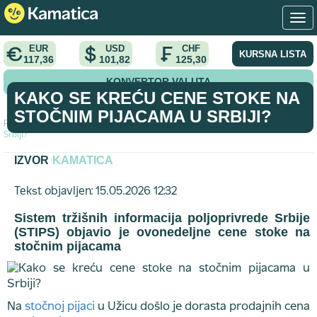
EUR
USD
CHF
KURSNA LISTA
117,36
101,82
125,30
KONVERTOR VALUTA
KAKO SE KREĆU CENE STOKE NA
STOČNIM PIJACAMA U SRBIJI?
Početna
>
vest
>
Kako se kreću cene stoke na stočnim pijacama u
Srbiji?
IZVOR
KAMATICA
Tekst objavljen: 15.05.2026 12:32
Sistem tržišnih informacija poljoprivrede Srbije
(STIPS) objavio je ovonedeljne cene stoke na
stočnim pijacama
Na
stočnoj pijaci
u Užicu došlo je dorasta prodajnih cena