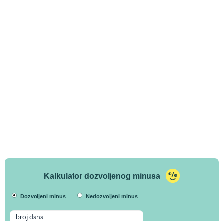
Kalkulator dozvoljenog minusa
Dozvoljeni minus
Nedozvoljeni minus