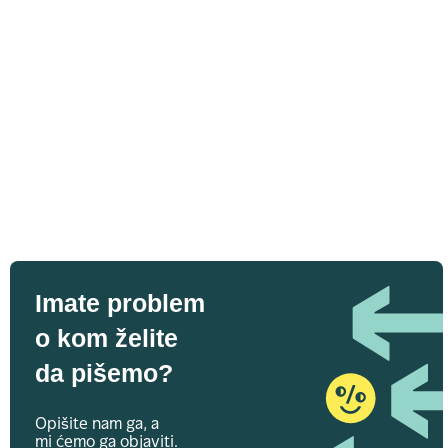
Imate problem
o kom želite
da pišemo?
Opišite nam ga, a
mi ćemo ga objaviti.