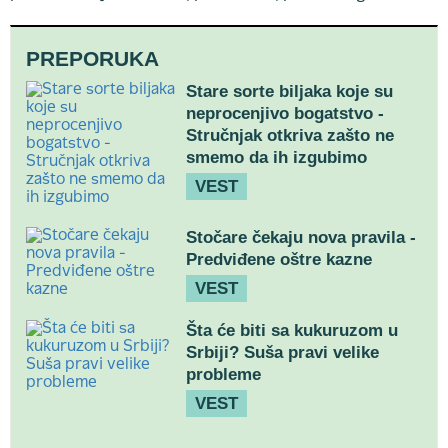
PREPORUKA
Stare sorte biljaka koje su
neprocenjivo bogatstvo -
Stručnjak otkriva zašto ne
smemo da ih izgubimo
VEST
Stočare čekaju nova pravila -
Predviđene oštre kazne
VEST
Šta će biti sa kukuruzom u
Srbiji? Suša pravi velike
probleme
VEST