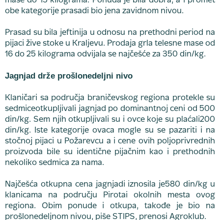
mase do 15 kilograma. Ponuda je bila dobra, a i promet
obe kategorije prasadi bio jena zavidnom nivou.
Prasad su bila jeftinija u odnosu na prethodni period na
pijaci žive stoke u Kraljevu. Prodaja grla telesne mase od
16 do 25 kilograma odvijala se najčešće za 350 din/kg.
Jagnjad drže prošlonedeljni nivo
Klaničari sa područja braničevskog regiona protekle su
sedmiceotkupljivali jagnjad po dominantnoj ceni od 500
din/kg. Sem njih otkupljivali su i ovce koje su plaćali200
din/kg. Iste kategorije ovaca mogle su se pazariti i na
stočnoj pijaci u Požarevcu a i cene ovih poljoprivrednih
proizvoda bile su identične pijačnim kao i prethodnih
nekoliko sedmica za nama.
Najčešća otkupna cena jagnjadi iznosila je580 din/kg u
klanicama na području Pirotai okolnih mesta ovog
regiona. Obim ponude i otkupa, takođe je bio na
prošlonedeljnom nivou, piše STIPS, prenosi Agroklub.