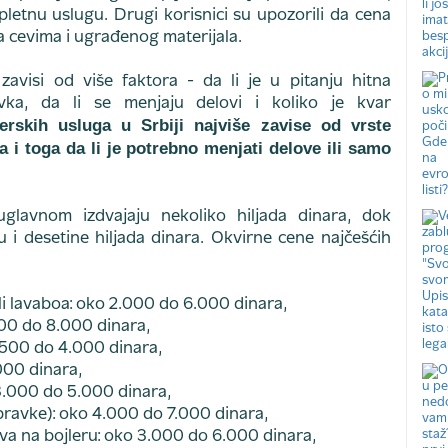
letnu uslugu. Drugi korisnici su upozorili da cena
pa cevima i ugrađenog materijala.
avisi od više faktora - da li je u pitanju hitna
ravka, da li se menjaju delovi i koliko je kvar
rskih usluga u Srbiji najviše zavise od vrste
da i toga da li je potrebno menjati delove ili samo
uglavnom izdvajaju nekoliko hiljada dinara, dok
u i desetine hiljada dinara. Okvirne cene najčešćih
i lavaboa: oko 2.000 do 6.000 dinara,
000 do 8.000 dinara,
2.500 do 4.000 dinara,
000 dinara,
 3.000 do 5.000 dinara,
opravke): oko 4.000 do 7.000 dinara,
ova na bojleru: oko 3.000 do 6.000 dinara,