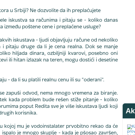
le iskustva sa računima i pitaju se - koliko danas
ica između poštene cene i preplaćene usluge?
vih iskustava - ljudi objavljuju račune od nekoliko
a i pitaju druge da li je cena realna. Dok se manje
liko hiljada dinara, ozbiljniji kvarovi, posebno oni
vi ili hitan izlazak na teren, mogu dostići i desetine
u - da li su platili realnu cenu ili su "oderani".
li se zapuši odvod, nema mnogo vremena za biranje.
 tek kada problem bude rešen stiže pitanje - koliko
umima poput Redita sve je više iskustava ljudi koji
Ak
 drugih korisnika.
 u kojoj mu je vodoinstalater prvobitno rekao da će
a ispalo je mnogo skuplje - kada je pšosao završen,