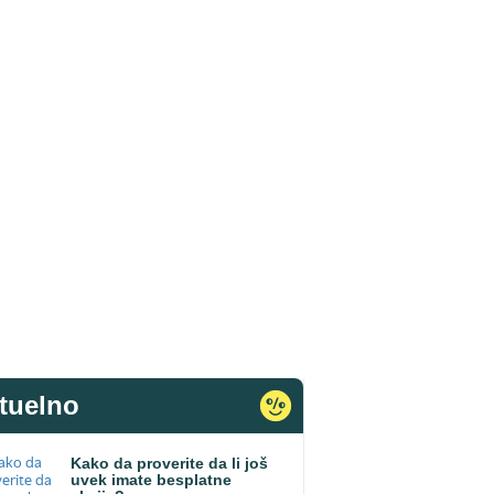
tuelno
Kako da proverite da li još
uvek imate besplatne