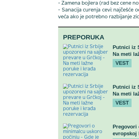
- Zamena bojlera (rad bez cene no
- Sanacija curenja cevi: najčešće 
veća ako je potrebno razbijanje zid
PREPORUKA
Putnici iz
Na meti la
VEST
Putnici iz
Na meti la
VEST
Pregovori 
evropskoj l