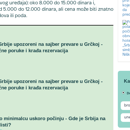
vog uređaja): oko 8.000 do 15.000 dinara i,
od 5.000 do 12.000 dinara, ali cena može biti znatno
ova ili poda.
 Srbije upozoreni na sajber prevare u Grčkoj -
žne poruke i krađa rezervacija
Ka
 Srbije upozoreni na sajber prevare u Grčkoj -
žne poruke i krađa rezervacija
D
o minimalcu uskoro počinju - Gde je Srbija na
isti?