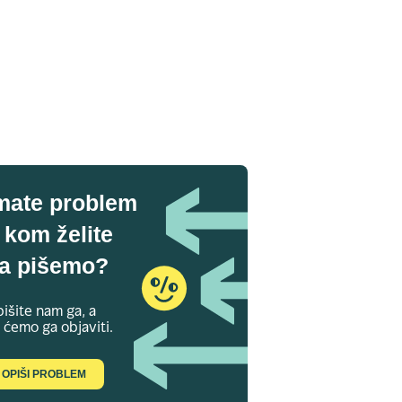
mate problem
 kom želite
a pišemo?
išite nam ga, a
 ćemo ga objaviti.
OPIŠI PROBLEM