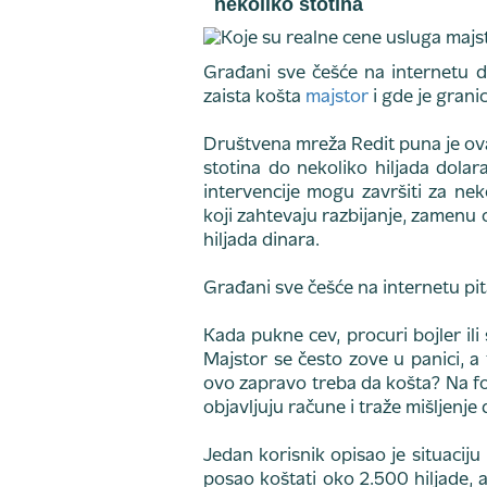
nekoliko stotina
Građani sve češće na internetu de
zaista košta
majstor
i gde je gran
Društvena mreža Redit puna je ovak
stotina do nekoliko hiljada dolar
intervencije mogu završiti za neko
koji zahtevaju razbijanje, zamenu ce
hiljada dinara.
Građani sve češće na internetu pitaj
Kada pukne cev, procuri bojler i
Majstor se često zove u panici, a
ovo zapravo treba da košta? Na for
objavljuju račune i traže mišljenje
Jedan korisnik opisao je situaciju
posao koštati oko 2.500 hiljade, 