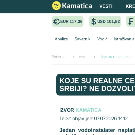
VESTI
KRE
117,36
101,82
EUR
USD
Analize
Savetnik
Vodič
Istraživanja
Početna
>
vest
>
Koje su realne cene u
KOJE SU REALNE C
SRBIJI? NE DOZVOL
IZVOR
KAMATICA
Tekst objavljen: 07.07.2026 14:12
Jedan vodoinstalater naplat