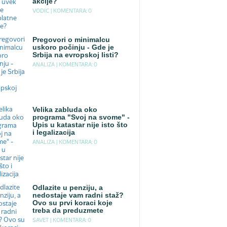
akcije?
VODIC |
KOMENTARA: 0
Pregovori o minimalcu
uskoro počinju - Gde je
Srbija na evropskoj listi?
ANALIZA |
KOMENTARA: 0
Velika zabluda oko
programa "Svoj na svome" -
Upis u katastar nije isto što
i legalizacija
ANALIZA |
KOMENTARA: 0
Odlazite u penziju, a
nedostaje vam radni staž?
Ovo su prvi koraci koje
treba da preduzmete
SAVET |
KOMENTARA: 0