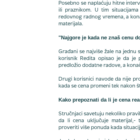
Posebno se naplaćuju hitne interv
ili praznikom. U tim situacijam
redovnog radnog vremena, a konač
materijala.
"Najgore je kada ne znaš cenu d
Građani se najviše žale na jednu 
korisnik Redita opisao je da j
predložio dodatne radove, a kona
Drugi korisnici navode da nije pro
kada se cena promeni tek nakon š
Kako prepoznati da li je cena re
Stručnjaci savetuju nekoliko pravil
da li cena uključuje materijal,-
proveriti više ponuda kada situacija