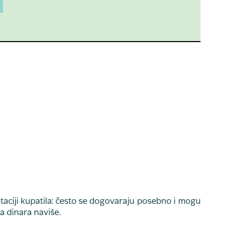
ptaciji kupatila: često se dogovaraju posebno i mogu
da dinara naviše.