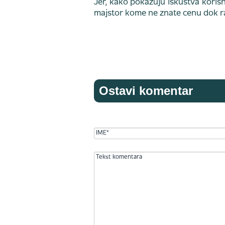
Jer, kako pokazuju iskustva korisn
majstor kome ne znate cenu dok ra
Ostavi komentar