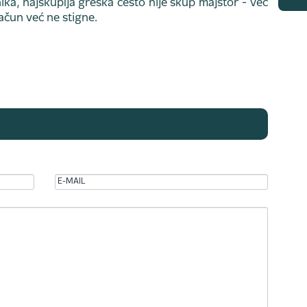
ika, najskuplja greška često nije skup majstor - već
čun već ne stigne.