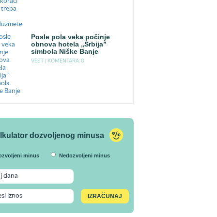
Posle pola veka počinje
obnova hotela „Srbija”
simbola Niške Banje
VEST |
KOMENTARA: 0
lkulator dozvoljenog minusa
ozvoljeni minus
Nedozvoljeni minus