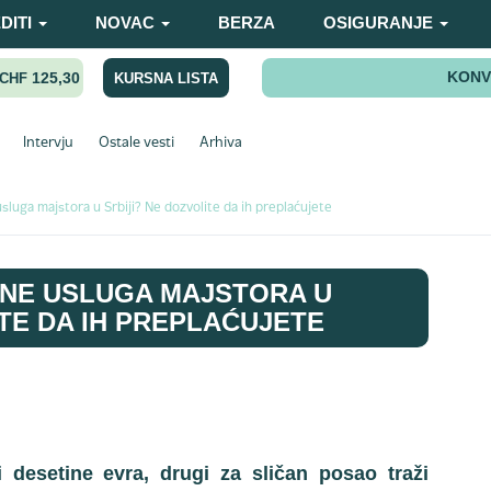
DITI
NOVAC
BERZA
OSIGURANJE
KONV
125,30
KURSNA LISTA
CHF
Intervju
Ostale vesti
Arhiva
sluga majstora u Srbiji? Ne dozvolite da ih preplaćujete
ENE USLUGA MAJSTORA U
ITE DA IH PREPLAĆUJETE
i desetine evra, drugi za sličan posao traži