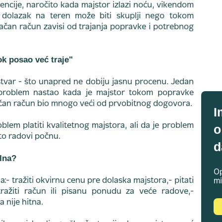
encije, naročito kada majstor izlazi noću, vikendom
a dolazak na teren može biti skuplji nego tokom
an račun zavisi od trajanja popravke i potrebnog
ok posao već traje"
stvar - što unapred ne dobiju jasnu procenu. Jedan
e problem nastao kada je majstor tokom popravke
čan račun bio mnogo veći od prvobitnog dogovora.
I
blem platiti kvalitetnog majstora, ali da je problem
o
to radovi počnu.
d
alna?
Op
a:- tražiti okvirnu cenu pre dolaska majstora,- pitati
mi
 tražiti račun ili pisanu ponudu za veće radove,-
 nije hitna.