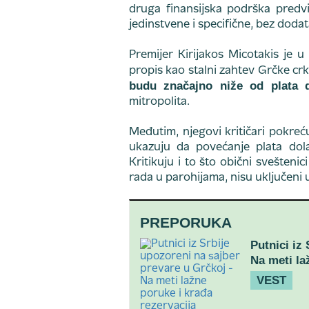
druga finansijska podrška predvi
jedinstvene i specifične, bez dodat
Premijer Kirijakos Micotakis je 
propis kao stalni zahtev Grčke crk
budu značajno niže od plata d
mitropolita.
Međutim, njegovi kritičari pokreć
ukazuju da povećanje plata dol
Kritikuju i to što obični svešteni
rada u parohijama, nisu uključeni 
PREPORUKA
Putnici iz
Na meti la
VEST