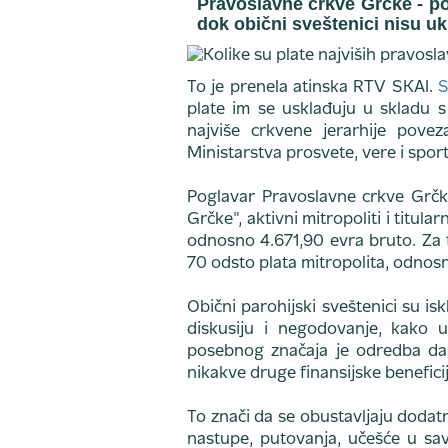
Pravoslavne crkve Grčke - po
dok obični sveštenici nisu uk
To je prenela atinska RTV SKAI.
S
plate im se usklađuju u skladu s
najviše crkvene jerarhije pov
Ministarstva prosvete, vere i sport
Poglavar Pravoslavne crkve Grčke 
Grčke", aktivni mitropoliti i titul
odnosno 4.671,90 evra bruto. Za 
70 odsto plata mitropolita, odnos
Obični parohijski sveštenici su is
diskusiju i negodovanje, kako 
posebnog značaja je odredba da s
nikakve druge finansijske beneficij
To znači da se obustavljaju dodatn
nastupe, putovanja, učešće u sav