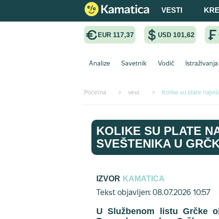
VESTI
KRE
117,37
101,62
EUR
USD
Analize
Savetnik
Vodič
Istraživanja
Početna
>
vest
>
Kolike su plate najvi
KOLIKE SU PLATE N
SVEŠTENIKA U GRČ
IZVOR
KAMATICA
Tekst objavljen: 08.07.2026 10:57
U Službenom listu Grčke ob