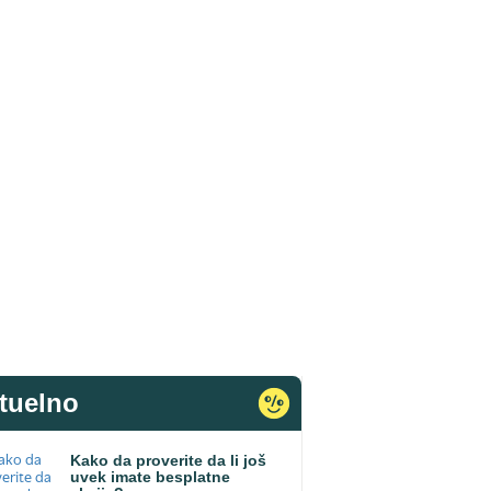
tuelno
Kako da proverite da li još
uvek imate besplatne