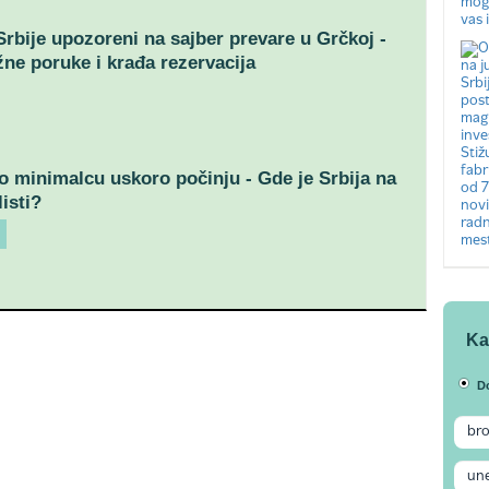
 Srbije upozoreni na sajber prevare u Grčkoj -
žne poruke i krađa rezervacija
o minimalcu uskoro počinju - Gde je Srbija na
isti?
Ka
D