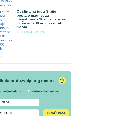
Opština na jugu Srbije
postaje magnet za
investitore - Stižu tri fabrike
i više od 700 novih radnih
mesta
VEST |
KOMENTARA: 0
lkulator dozvoljenog minusa
ozvoljeni minus
Nedozvoljeni minus