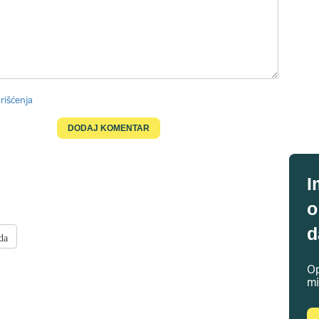
rišćenja
I
o
d
da
Op
mi