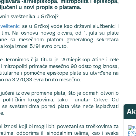
glavara -arhiepiskopa, mitropolita i episkopa,
ljučeni u novi propis o platama.
veštenici
se u Grčkoj vode kao državni službenici i
 tim. Na osnovu novog okvira, od 1. jula su plate
ezane sa mesečnom platom generalnog sekretara
a koja iznosi 5.191 evro bruto.
Jeronimos čija titula je "Arhiepiskop Atine i cele
arni mitropoliti primaće mesečno 90 odsto tog iznosa,
titularne i pomoćne episkope plate su utvrđene na
no na 3.270,33 evra bruto mesečno.
ključeni iz ove promene plata, što je odmah otvorilo
u političkim krugovima, tako i unutar Crkve. Od
e sveštenicima pored plata više neće isplaćivati
Ak
e.
i iznosi koji bi mogli biti povezani sa troškovima za
etima, odborima ili sinodalnim telima, kao i svaka