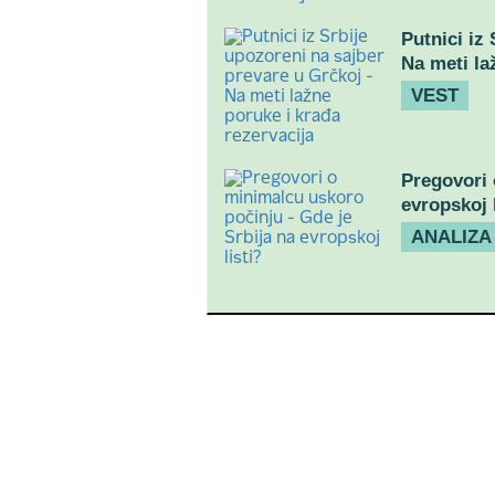
Putnici iz
Na meti la
VEST
Pregovori 
evropskoj l
ANALIZA