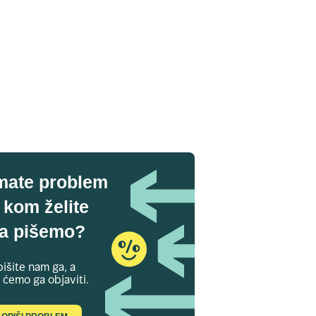
mate problem
 kom želite
a pišemo?
išite nam ga, a
 ćemo ga objaviti.