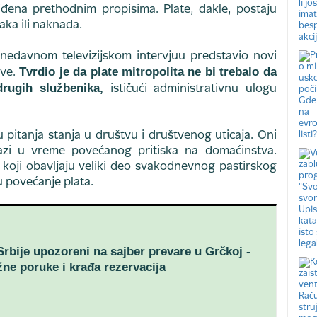
đena prethodnim propisima. Plate, dakle, postaju
aka ili naknada.
u nedavnom televizijskom intervjuu predstavio novi
Tvrdio je da plate mitropolita ne bi trebalo da
ve.
rugih službenika,
ističući administrativnu ulogu
u pitanja stanja u društvu i društvenog uticaja. Oni
azi u vreme povećanog pritiska na domaćinstva.
ci koji obavljaju veliki deo svakodnevnog pastirskog
u povećanje plata.
 Srbije upozoreni na sajber prevare u Grčkoj -
žne poruke i krađa rezervacija