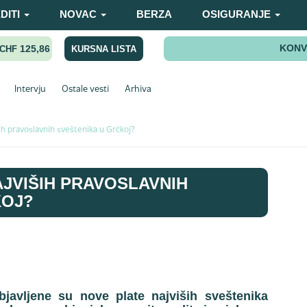
DITI
NOVAC
BERZA
OSIGURANJE
KONV
125,86
KURSNA LISTA
CHF
Intervju
Ostale vesti
Arhiva
ših pravoslavnih sveštenika u Grčkoj?
AJVIŠIH PRAVOSLAVNIH
KOJ?
javljene su nove plate najviših sveštenika