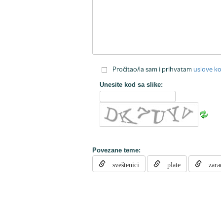
Pročitao/la sam i prihvatam
uslove ko
Unesite kod sa slike:
Povezane teme:
sveštenici
plate
zara