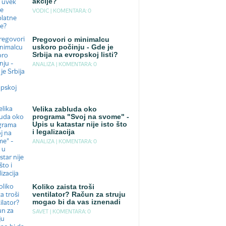
akcije?
VODIC |
KOMENTARA: 0
Pregovori o minimalcu
uskoro počinju - Gde je
Srbija na evropskoj listi?
ANALIZA |
KOMENTARA: 0
Velika zabluda oko
programa "Svoj na svome" -
Upis u katastar nije isto što
i legalizacija
ANALIZA |
KOMENTARA: 0
Koliko zaista troši
ventilator? Račun za struju
mogao bi da vas iznenadi
SAVET |
KOMENTARA: 0