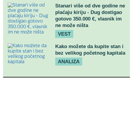
Stanari više od dve godine ne
plaćaju kiriju - Dug dostigao
gotovo 350.000 €, vlasnik im
ne može ništa
VEST
Kako možete da kupite stan i
bez velikog početnog kapitala
ANALIZA