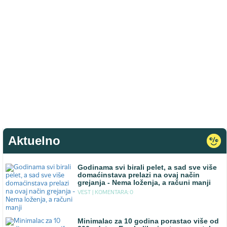
Aktuelno
Godinama svi birali pelet, a sad sve više
domaćinstava prelazi na ovaj način
grejanja - Nema loženja, a računi manji
VEST |
KOMENTARA: 0
Minimalac za 10 godina porastao više od