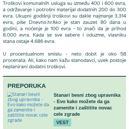
Troškovi komunalnih usluga su između 400 i 600 evra,
a održavanje i potrošni materijal dodatnih 200 do 300
evra. Ukupni godišnji troškovi su dakle najmanje 3.314
evra, piše Dnevno.hrAko je stan zauzet 80 dana u
godini, a noćenje je 100 evra - to znači da je prihod
8.000 evra. Kada se sve sabere i oduzme, vlasniku
stana ostaje 4.686 evra.
U procentualnom smislu - neto dobit je oko 58
procenata. Ali, kako nam kažu stanodavci, uvek postoje
neplanirani dodatni troškovi.
PREPORUKA
Stanari besni zbog upravnika
- Evo kako možete da ga
zamenite i zaštitite novac
cele zgrade
VEST