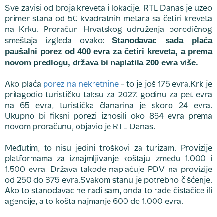
Sve zavisi od broja kreveta i lokacije. RTL Danas je uzeo
primer stana od 50 kvadratnih metara sa četiri kreveta
na Krku. Proračun Hrvatskog udruženja porodičnog
Stanodavac sada plaća
smeštaja izgleda ovako:
paušalni porez od 400 evra za četiri kreveta, a prema
novom predlogu, država bi naplatila 200 evra više.
Ako plaća
porez na nekretnine
- to je još 175 evra.Krk je
prilagodio turističku taksu za 2027. godinu za pet evra
na 65 evra, turistička članarina je skoro 24 evra.
Ukupno bi fiksni porezi iznosili oko 864 evra prema
novom proračunu, objavio je RTL Danas.
Međutim, to nisu jedini troškovi za turizam. Provizije
platformama za iznajmljivanje koštaju između 1.000 i
1.500 evra. Država takođe naplaćuje PDV na provizije
od 250 do 375 evra.Svakom stanu je potrebno čišćenje.
Ako to stanodavac ne radi sam, onda to rade čistačice ili
agencije, a to košta najmanje 600 do 1.000 evra.