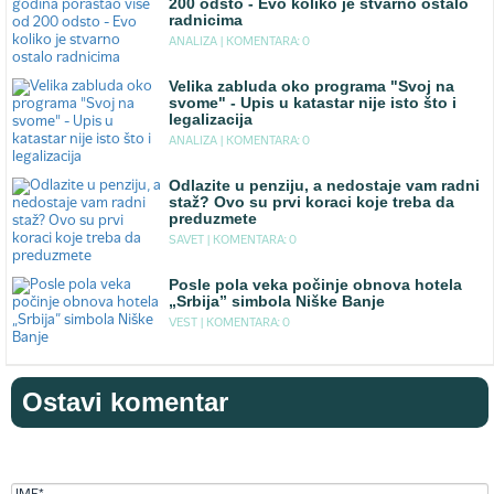
200 odsto - Evo koliko je stvarno ostalo
radnicima
ANALIZA |
KOMENTARA: 0
Velika zabluda oko programa "Svoj na
svome" - Upis u katastar nije isto što i
legalizacija
ANALIZA |
KOMENTARA: 0
Odlazite u penziju, a nedostaje vam radni
staž? Ovo su prvi koraci koje treba da
preduzmete
SAVET |
KOMENTARA: 0
Posle pola veka počinje obnova hotela
„Srbija” simbola Niške Banje
VEST |
KOMENTARA: 0
Ostavi komentar