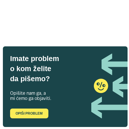
Imate problem
o kom želite
da pišemo?
Opišite nam ga, a
mi ćemo ga objaviti.
OPIŠI PROBLEM