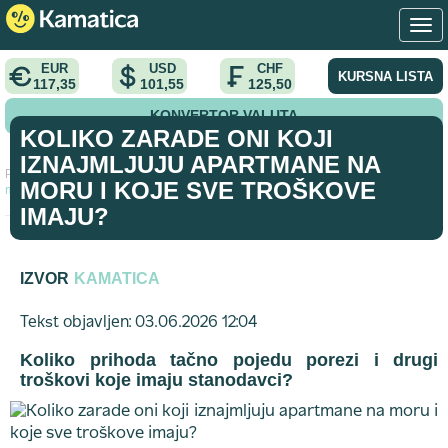
EUR
USD
CHF
KURSNA LISTA
117,35
101,55
125,50
KONVERTOR VALUTA
KOLIKO ZARADE ONI KOJI
IZNAJMLJUJU APARTMANE NA
Početna
>
vest
>
Koliko zarade oni koji iznajmljuju apartmane na
MORU I KOJE SVE TROŠKOVE
moru i koje sve troškove imaju?
IMAJU?
IZVOR
KAMATICA
Tekst objavljen: 03.06.2026 12:04
Koliko prihoda tačno pojedu porezi i drugi
troškovi koje imaju stanodavci?