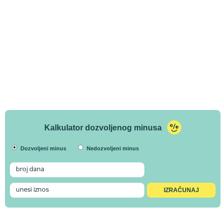
Kalkulator dozvoljenog minusa
Dozvoljeni minus
Nedozvoljeni minus