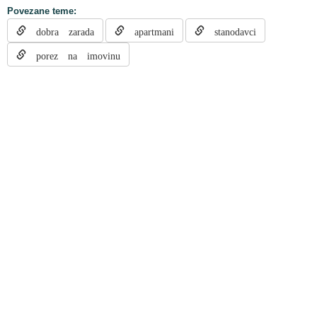
Povezane teme:
dobra zarada
apartmani
stanodavci
porez na imovinu