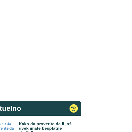
tuelno
Kako da proverite da li još
uvek imate besplatne