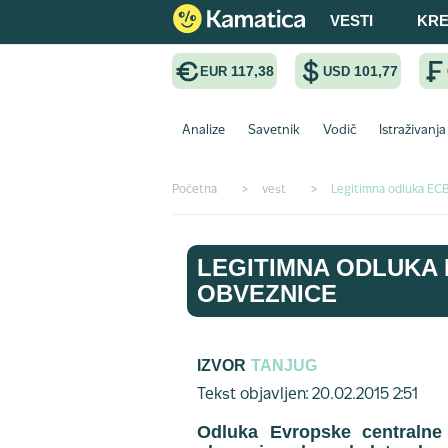
VESTI
KRE
117,38
101,77
EUR
USD
Analize
Savetnik
Vodič
Istraživanja
Početna
>
vest
>
Legitimna odluka ECB
LEGITIMNA ODLUKA 
OBVEZNICE
IZVOR
TANJUG
Tekst objavljen: 20.02.2015 2:51
Odluka Evropske centralne