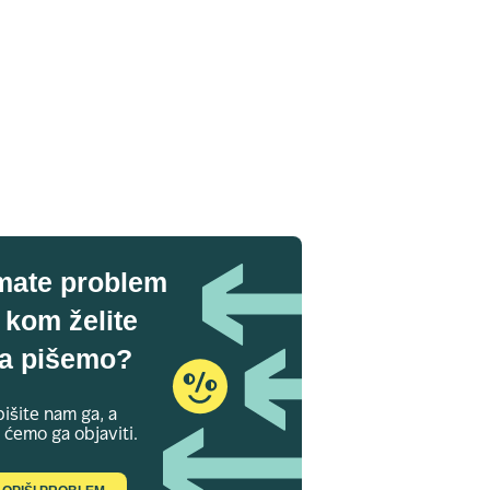
mate problem
 kom želite
a pišemo?
išite nam ga, a
 ćemo ga objaviti.