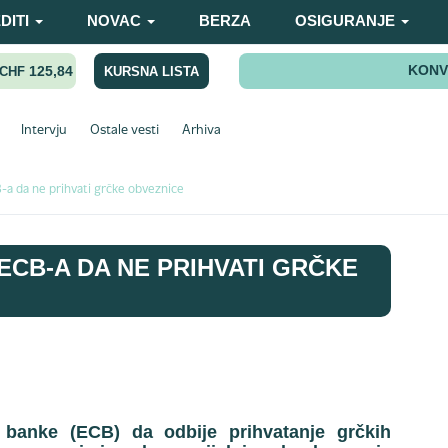
DITI
NOVAC
BERZA
OSIGURANJE
KONV
125,84
KURSNA LISTA
CHF
Intervju
Ostale vesti
Arhiva
-a da ne prihvati grčke obveznice
ECB-A DA NE PRIHVATI GRČKE
 banke (ECB) da odbije prihvatanje grčkih