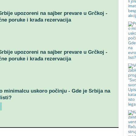
 Srbije upozoreni na sajber prevare u Grčkoj -
žne poruke i krađa rezervacija
 Srbije upozoreni na sajber prevare u Grčkoj -
žne poruke i krađa rezervacija
o minimalcu uskoro počinju - Gde je Srbija na
isti?