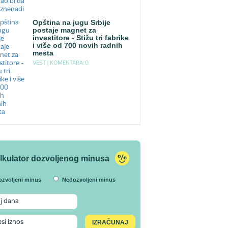
Opština na jugu Srbije
postaje magnet za
investitore - Stižu tri fabrike
i više od 700 novih radnih
mesta
VEST |
KOMENTARA: 0
lkulator dozvoljenog minusa
ozvoljeni minus
Nedozvoljeni minus