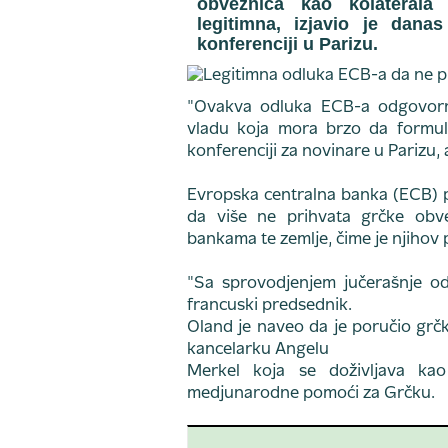
obveznica kao kolaterala
legitimna, izjavio je dana
konferenciji u Parizu.
"Ovakva odluka ECB-a odgovorno
vladu koja mora brzo da formuli
konferenciji za novinare u Parizu, 
Evropska centralna banka (ECB) po
da više ne prihvata grčke obve
bankama te zemlje, čime je njihov 
"Sa sprovodjenjem jučerašnje o
francuski predsednik.
Oland je naveo da je poručio grč
kancelarku Angelu
Merkel koja se doživljava kao 
medjunarodne pomoći za Grčku.