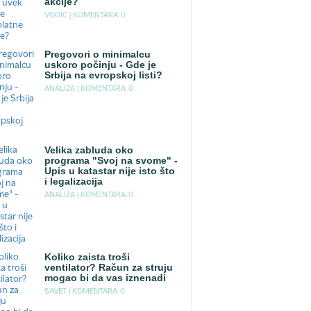
akcije?
VODIC |
KOMENTARA: 0
Pregovori o minimalcu
uskoro počinju - Gde je
Srbija na evropskoj listi?
ANALIZA |
KOMENTARA: 0
Velika zabluda oko
programa "Svoj na svome" -
Upis u katastar nije isto što
i legalizacija
ANALIZA |
KOMENTARA: 0
Koliko zaista troši
ventilator? Račun za struju
mogao bi da vas iznenadi
SAVET |
KOMENTARA: 0