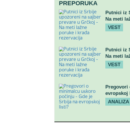
PREPORUKA
Putnici iz
Na meti la
VEST
Putnici iz
Na meti la
VEST
Pregovori 
evropskoj l
ANALIZA