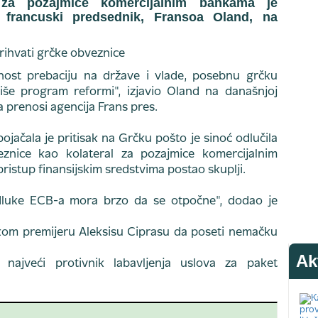
 za pozajmice komercijalnim bankama je
s francuski predsednik, Fransoa Oland, na
st prebaciju na države i vlade, posebnu grčku
še program reformi", izjavio Oland na današnjoj
a prenosi agencija Frans pres.
jačala je pritisak na Grčku pošto je sinoć odlučila
znice kao kolateral za pozajmice komercijalnim
pristup finansijskim sredstvima postao skuplji.
dluke ECB-a mora brzo da se otpočne", dodao je
kom premijeru Aleksisu Ciprasu da poseti nemačku
Ak
najveći protivnik labavljenja uslova za paket