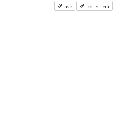
ecb
odluke ecb