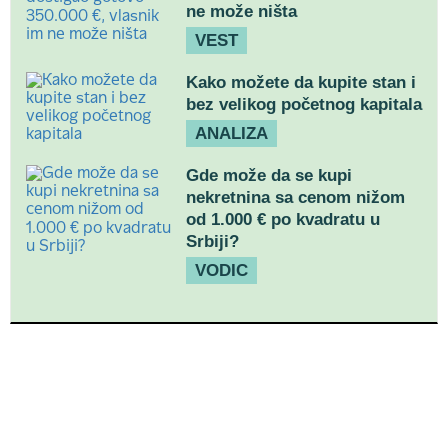
ne može ništa
VEST
Kako možete da kupite stan i
bez velikog početnog kapitala
ANALIZA
Gde može da se kupi
nekretnina sa cenom nižom
od 1.000 € po kvadratu u
Srbiji?
VODIC