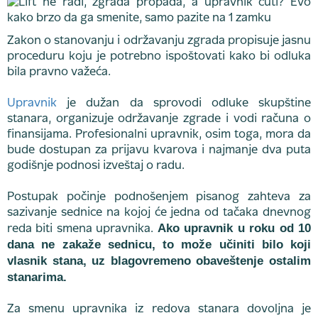
Zakon o stanovanju i održavanju zgrada propisuje jasnu
proceduru koju je potrebno ispoštovati kako bi odluka
bila pravno važeća.
Upravnik
je dužan da sprovodi odluke skupštine
stanara, organizuje održavanje zgrade i vodi računa o
finansijama. Profesionalni upravnik, osim toga, mora da
bude dostupan za prijavu kvarova i najmanje dva puta
godišnje podnosi izveštaj o radu.
Postupak počinje podnošenjem pisanog zahteva za
sazivanje sednice na kojoj će jedna od tačaka dnevnog
Ako upravnik u roku od 10
reda biti smena upravnika.
dana ne zakaže sednicu, to može učiniti bilo koji
vlasnik stana, uz blagovremeno obaveštenje ostalim
stanarima.
Za smenu upravnika iz redova stanara dovoljna je