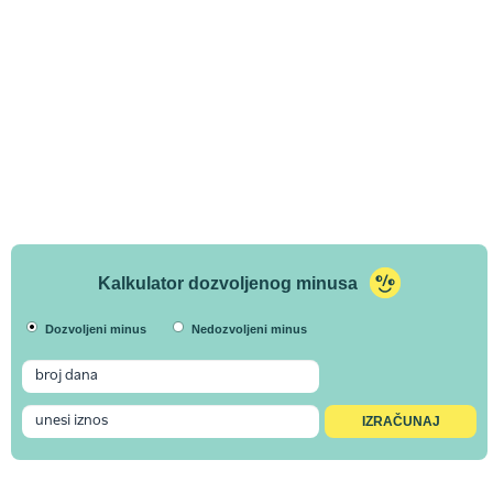
Kalkulator dozvoljenog minusa
Dozvoljeni minus
Nedozvoljeni minus