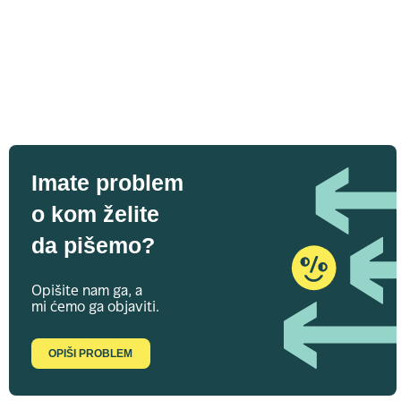
Imate problem
o kom želite
da pišemo?
Opišite nam ga, a
mi ćemo ga objaviti.
OPIŠI PROBLEM