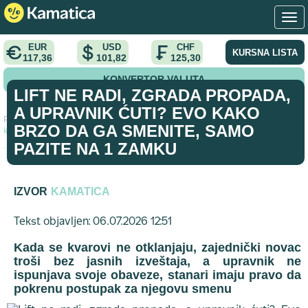
EUR
USD
CHF
KURSNA LISTA
117,36
101,82
125,30
KONVERTOR VALUTA
LIFT NE RADI, ZGRADA PROPADA,
A UPRAVNIK ĆUTI? EVO KAKO
Početna
>
vest
>
Lift ne radi, zgrada propada, a upravnik ćuti? Evo
BRZO DA GA SMENITE, SAMO
kako brzo da ga smenite, samo pazite na 1 zamku
PAZITE NA 1 ZAMKU
IZVOR
KAMATICA
Tekst objavljen: 06.07.2026 12:51
Kada se kvarovi ne otklanjaju, zajednički novac
troši bez jasnih izveštaja, a upravnik ne
ispunjava svoje obaveze, stanari imaju pravo da
pokrenu postupak za njegovu smenu