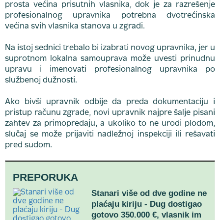
prosta većina prisutnih vlasnika, dok je za razrešenje
profesionalnog upravnika potrebna dvotrećinska
većina svih vlasnika stanova u zgradi.
Na istoj sednici trebalo bi izabrati novog upravnika, jer u
suprotnom lokalna samouprava može uvesti prinudnu
upravu i imenovati profesionalnog upravnika po
službenoj dužnosti.
Ako bivši upravnik odbije da preda dokumentaciju i
pristup računu zgrade, novi upravnik najpre šalje pisani
zahtev za primopredaju, a ukoliko to ne urodi plodom,
slučaj se može prijaviti nadležnoj inspekciji ili rešavati
pred sudom.
PREPORUKA
Stanari više od dve godine ne
plaćaju kiriju - Dug dostigao
gotovo 350.000 €, vlasnik im