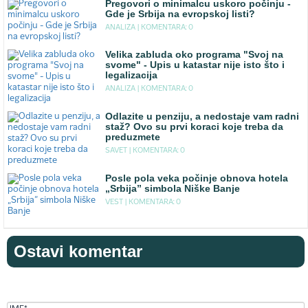
Pregovori o minimalcu uskoro počinju -
Gde je Srbija na evropskoj listi?
ANALIZA |
KOMENTARA: 0
Velika zabluda oko programa "Svoj na
svome" - Upis u katastar nije isto što i
legalizacija
ANALIZA |
KOMENTARA: 0
Odlazite u penziju, a nedostaje vam radni
staž? Ovo su prvi koraci koje treba da
preduzmete
SAVET |
KOMENTARA: 0
Posle pola veka počinje obnova hotela
„Srbija” simbola Niške Banje
VEST |
KOMENTARA: 0
Ostavi komentar