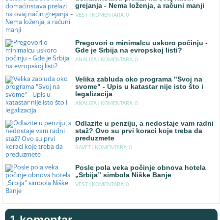
grejanja - Nema loženja, a računi manji
VEST |
KOMENTARA: 0
Pregovori o minimalcu uskoro počinju -
Gde je Srbija na evropskoj listi?
ANALIZA |
KOMENTARA: 0
Velika zabluda oko programa "Svoj na
svome" - Upis u katastar nije isto što i
legalizacija
ANALIZA |
KOMENTARA: 0
Odlazite u penziju, a nedostaje vam radni
staž? Ovo su prvi koraci koje treba da
preduzmete
SAVET |
KOMENTARA: 0
Posle pola veka počinje obnova hotela
„Srbija” simbola Niške Banje
VEST |
KOMENTARA: 0
1 komentar