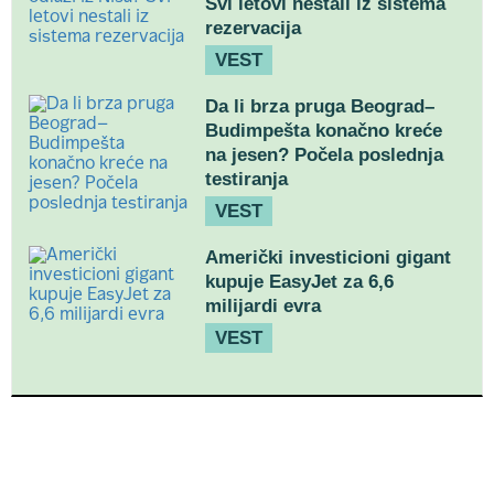
Svi letovi nestali iz sistema
rezervacija
VEST
Da li brza pruga Beograd–
Budimpešta konačno kreće
na jesen? Počela poslednja
testiranja
VEST
Američki investicioni gigant
kupuje EasyJet za 6,6
milijardi evra
VEST