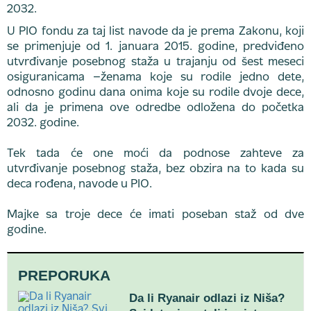
U PIO fondu za taj list navode da je prema Zakonu, koji
se primenjuje od 1. januara 2015. godine, predviđeno
utvrđivanje posebnog staža u trajanju od šest meseci
osiguranicama –ženama koje su rodile jedno dete,
odnosno godinu dana onima koje su rodile dvoje dece,
ali da je primena ove odredbe odložena do početka
2032. godine.
Tek tada će one moći da podnose zahteve za
utvrđivanje posebnog staža, bez obzira na to kada su
deca rođena, navode u PIO.
Majke sa troje dece će imati poseban staž od dve
godine.
PREPORUKA
Da li Ryanair odlazi iz Niša?