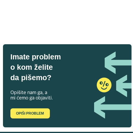
Imate problem
o kom želite
da pišemo?
Opišite nam ga, a
mi ćemo ga objaviti.
OPIŠI PROBLEM