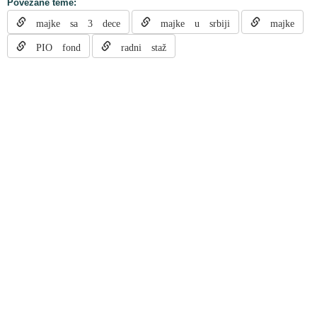
Povezane teme:
majke sa 3 dece
majke u srbiji
majke
PIO fond
radni staž