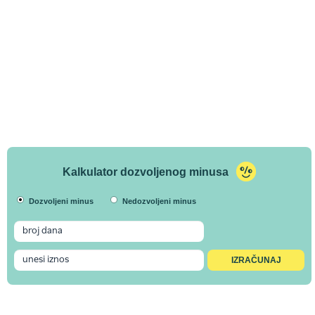
Kalkulator dozvoljenog minusa
Dozvoljeni minus
Nedozvoljeni minus