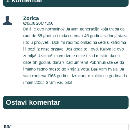
Zorica
15.08.2017 13:56
Da li je ovo normalno? Ja sam generacija koja treba da
radi do 65 godina i tada cu imati 45 godina radnog staza
i to u prosveti. Dok mi radimo omladina sedi u kaficima
ili bezi iz nase drzave. Jos dodajte i ovo. Kakva je ovo
zemlja! Uzasno! Imam dvoje dece i kad mislite da mi
date tih godinu dana ? Kad umrem! Pobrinuli ste se da
imamo radno mesto do kraja zivota. Bas vam hvala. Ja
sam rodjena 1963.godine. Izracunjte koliko cu godina da
imam 2032. Sram vas bilo!
Ostavi komentar