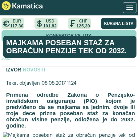
EUR
USD
CHF
KURSNA LISTA
117,36
101,82
125,30
KONVERTOR VALUTA
MAJKAMA POSEBAN STAŽ ZA
OBRAČUN PENZIJE TEK OD 2032.
Početna
>
vest
>
Majkama poseban staž za obračun penzije tek od
2032.
IZVOR
NOVOSTI
Tekst objavljen: 08.08.2017 11:24
Primena odredbe Zakona o Penzijsko-
invalidskom osiguranju (PIO) kojom je
predviđeno da se majkama sa jednim, dvoje ili
troje dece prizna poseban staž za konačan
obračun visine penzije, odložena je do 2032.
godine.