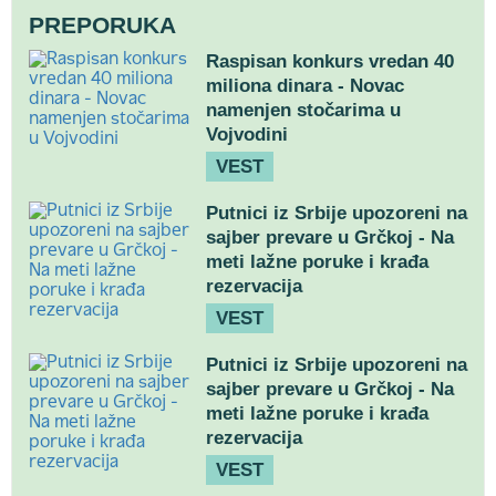
PREPORUKA
Raspisan konkurs vredan 40
miliona dinara - Novac
namenjen stočarima u
Vojvodini
VEST
Putnici iz Srbije upozoreni na
sajber prevare u Grčkoj - Na
meti lažne poruke i krađa
rezervacija
VEST
Putnici iz Srbije upozoreni na
sajber prevare u Grčkoj - Na
meti lažne poruke i krađa
rezervacija
VEST