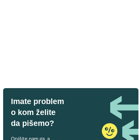
Imate problem
o kom želite
da pišemo?
Opišite nam ga, a