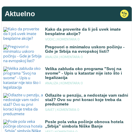
Aktuelno
Kako da proverite da li još uvek imate
besplatne akcije?
VODIC |
KOMENTARA: 0
Pregovori o minimalcu uskoro počinju -
Gde je Srbija na evropskoj listi?
ANALIZA |
KOMENTARA: 0
Velika zabluda oko programa "Svoj na
svome" - Upis u katastar nije isto što i
legalizacija
ANALIZA |
KOMENTARA: 0
Odlazite u penziju, a nedostaje vam radni
staž? Ovo su prvi koraci koje treba da
preduzmete
SAVET |
KOMENTARA: 0
Posle pola veka počinje obnova hotela
„Srbija” simbola Niške Banje