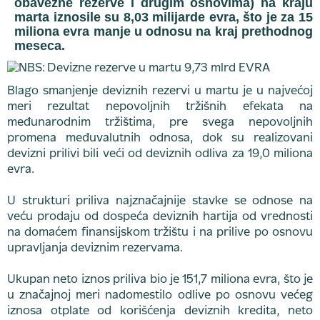
obavezne rezerve i drugim osnovima) na kraju
marta iznosile su 8,03 milijarde evra, što je za 15
miliona evra manje u odnosu na kraj prethodnog
meseca.
Blago smanjenje deviznih rezervi u martu je u najvećoj
meri rezultat nepovoljnih tržišnih efekata na
međunarodnim tržištima, pre svega nepovoljnih
promena međuvalutnih odnosa, dok su realizovani
devizni prilivi bili veći od deviznih odliva za 19,0 miliona
evra.
U strukturi priliva najznačajnije stavke se odnose na
veću prodaju od dospeća deviznih hartija od vrednosti
na domaćem finansijskom tržištu i na prilive po osnovu
upravljanja deviznim rezervama.
Ukupan neto iznos priliva bio je 151,7 miliona evra, što je
u značajnoj meri nadomestilo odlive po osnovu većeg
iznosa otplate od korišćenja deviznih kredita, neto