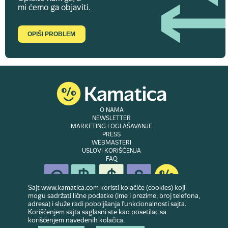
mi ćemo ga objaviti.
OPIŠI PROBLEM
O NAMA
NEWSLETTER
MARKETING I OGLAŠAVANJE
PRESS
WEBMASTERI
USLOVI KORIŠĆENJA
FAQ
Sajt www.kamatica.com koristi kolačiće (cookies) koji
mogu sadržati lične podatke (ime i prezime, broj telefona,
adresa) i služe radi poboljšanja funkcionalnosti sajta.
© Copyright 2007-2026. Website developed & owned by
Dubes doo
. Sva prava
Korišćenjem sajta saglasni ste kao posetilac sa
zadržana
korišćenjem navedenih kolačica.