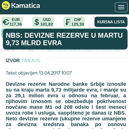
EUR
USD
CHF
KURSNA LISTA
117,36
101,82
125,30
KONVERTOR VALUTA
NBS: DEVIZNE REZERVE U MARTU
9,73 MLRD EVRA
Početna
>
vest
>
NBS: Devizne rezerve u martu 9,73 mlrd EVRA
IZVOR
TANJUG
Tekst objavljen: 13.04.2017 10:07
Devizne rezerve Narodne banke Srbije iznosile
su na kraju marta 9,73 milijarde evra, i manje su
za 29,1 milion evra u odnosu na februar, a
njihovim iznosom se obezbeđuje pokrivenost
novčane mase M1 od 208 odsto i šest meseci
uvoza robe i usluga, saopšteno je danas iz NBS.
Neto devizne rezerve (ukupne rezerve umanjene
za devizna sredstva banaka po osnovu