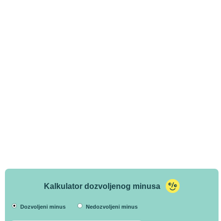
Kalkulator dozvoljenog minusa
Dozvoljeni minus
Nedozvoljeni minus