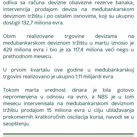
odliva sa računa devizne obavezne rezerve banaka,
intervencija prodajom deviza na međubankarskom
deviznom tržištu i po ostalim osnovima, koji su ukupno
dostigli 132,7 miliona evra.
Obim realizovane trgovine devizama na
međubankarskom deviznom tržištu u martu iznosio je
429 miliona evra i bio je za 117,4 miliona veći nego u
prethodnom mesecu.
U prvom kvartalu ove godine u međubankarskoj
trgovini realizovano je ukupno 1,11 milijardi evra.
Tokom marta vrednost dinara je bila gotovo
nepromenjena u odnosu na evro, a NBS je u tom
mesecu intervenisala na međubankarskom deviznom
tržištu prodajom 15 miliona evra u cilju ublažavanja
prekomernih kratkoročnih oscilacija kursa, navodi se u
saopštenju.