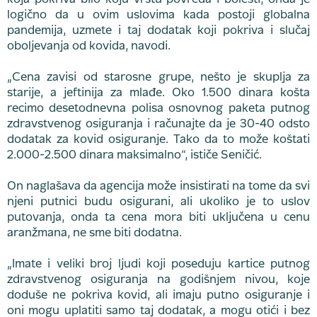
koja pokriva bilo koju vrstu povreda i bolesti, onda je
logično da u ovim uslovima kada postoji globalna
pandemija, uzmete i taj dodatak koji pokriva i slučaj
oboljevanja od kovida, navodi.
„Cena zavisi od starosne grupe, nešto je skuplja za
starije, a jeftinija za mlađe. Oko 1.500 dinara košta
recimo desetodnevna polisa osnovnog paketa putnog
zdravstvenog osiguranja i računajte da je 30-40 odsto
dodatak za kovid osiguranje. Tako da to može koštati
2.000-2.500 dinara maksimalno“, ističe Seničić.
On naglašava da agencija može insistirati na tome da svi
njeni putnici budu osigurani, ali ukoliko je to uslov
putovanja, onda ta cena mora biti uključena u cenu
aranžmana, ne sme biti dodatna.
„Imate i veliki broj ljudi koji poseduju kartice putnog
zdravstvenog osiguranja na godišnjem nivou, koje
doduše ne pokriva kovid, ali imaju putno osiguranje i
oni mogu uplatiti samo taj dodatak, a mogu otići i bez