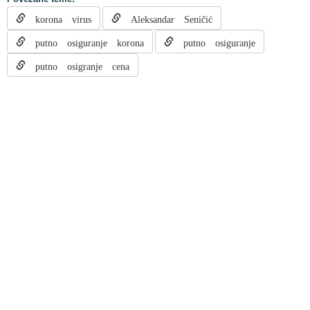
korona virus
Aleksandar Seničić
putno osiguranje korona
putno osiguranje
putno osigranje cena