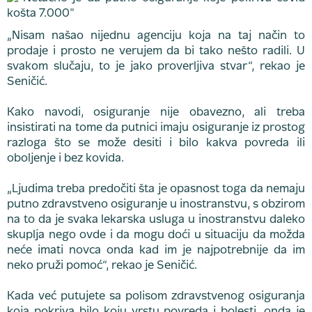
„Nisam našao nijednu agenciju koja na taj način to
prodaje i prosto ne verujem da bi tako nešto radili. U
svakom slučaju, to je jako proverljiva stvar“, rekao je
Seničić.
Kako navodi, osiguranje nije obavezno, ali treba
insistirati na tome da putnici imaju osiguranje iz prostog
razloga što se može desiti i bilo kakva povreda ili
oboljenje i bez kovida.
„Ljudima treba predočiti šta je opasnost toga da nemaju
putno zdravstveno osiguranje u inostranstvu, s obzirom
na to da je svaka lekarska usluga u inostranstvu daleko
skuplja nego ovde i da mogu doći u situaciju da možda
neće imati novca onda kad im je najpotrebnije da im
neko pruži pomoć“, rekao je Seničić.
Kada već putujete sa polisom zdravstvenog osiguranja