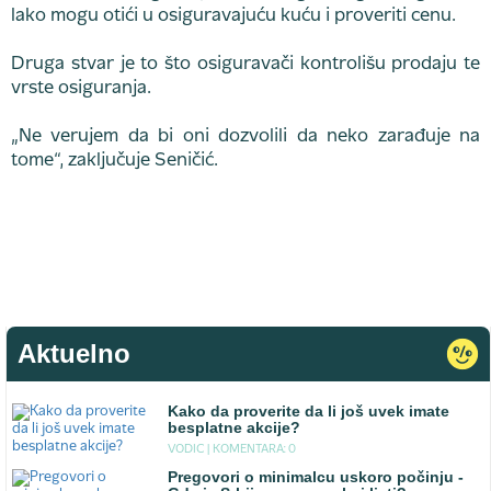
lako mogu otići u osiguravajuću kuću i proveriti cenu.
Druga stvar je to što osiguravači kontrolišu prodaju te
vrste osiguranja.
„Ne verujem da bi oni dozvolili da neko zarađuje na
tome“, zaključuje Seničić.
Aktuelno
Kako da proverite da li još uvek imate
besplatne akcije?
VODIC |
KOMENTARA: 0
Pregovori o minimalcu uskoro počinju -