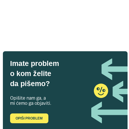
Imate problem
o kom želite
da pišemo?
Opišite nam ga, a
mi ćemo ga objaviti.
OPIŠI PROBLEM