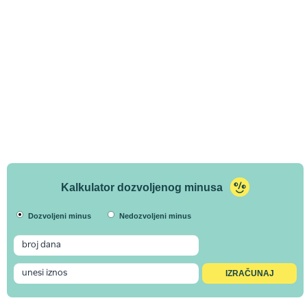
Kalkulator dozvoljenog minusa
Dozvoljeni minus
Nedozvoljeni minus