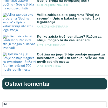
Gde je Srbija na evropskoj listi?
ANALIZA |
KOMENTARA: 0
Velika zabluda oko programa "Svoj na
svome" - Upis u katastar nije isto što i
legalizacija
ANALIZA |
KOMENTARA: 0
Koliko zaista troši ventilator? Račun za
struju mogao bi da vas iznenadi
SAVET |
KOMENTARA: 0
Opština na jugu Srbije postaje magnet za
investitore - Stižu tri fabrike i više od 700
novih radnih mesta
VEST |
KOMENTARA: 0
Ostavi komentar