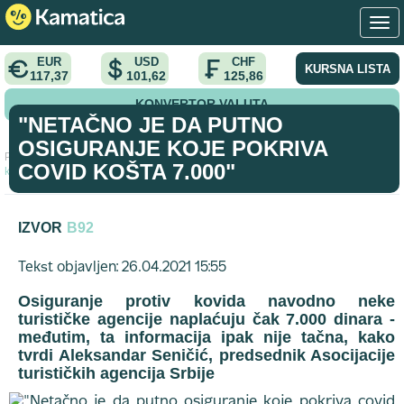
EUR
USD
CHF
KURSNA LISTA
117,37
101,62
125,86
KONVERTOR VALUTA
"NETAČNO JE DA PUTNO
OSIGURANJE KOJE POKRIVA
Početna
>
vest
>
"Netačno je da putno osiguranje koje pokriva covid
COVID KOŠTA 7.000"
košta 7.000"
IZVOR
B92
Tekst objavljen: 26.04.2021 15:55
Osiguranje protiv kovida navodno neke
turističke agencije naplaćuju čak 7.000 dinara -
međutim, ta informacija ipak nije tačna, kako
tvrdi Aleksandar Seničić, predsednik Asocijacije
turističkih agencija Srbije