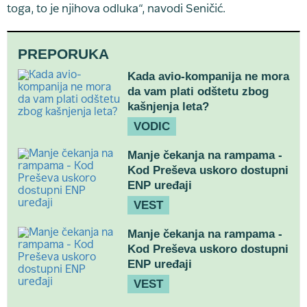
toga, to je njihova odluka“, navodi Seničić.
PREPORUKA
Kada avio-kompanija ne mora
da vam plati odštetu zbog
kašnjenja leta?
VODIC
Manje čekanja na rampama -
Kod Preševa uskoro dostupni
ENP uređaji
VEST
Manje čekanja na rampama -
Kod Preševa uskoro dostupni
ENP uređaji
VEST