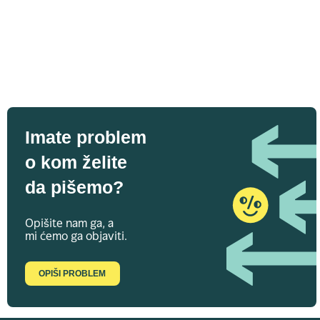
Imate problem
o kom želite
da pišemo?
Opišite nam ga, a
mi ćemo ga objaviti.
OPIŠI PROBLEM