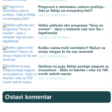
VODIC |
KOMENTARA: 0
Pregovori o minimalcu uskoro počinju -
Gde je Srbija na evropskoj listi?
ANALIZA |
KOMENTARA: 0
Velika zabluda oko programa "Svoj na
svome" - Upis u katastar nije isto što i
legalizacija
ANALIZA |
KOMENTARA: 0
Koliko zaista troši ventilator? Račun za
struju mogao bi da vas iznenadi
SAVET |
KOMENTARA: 0
Opština na jugu Srbije postaje magnet za
investitore - Stižu tri fabrike i više od 700
novih radnih mesta
VEST |
KOMENTARA: 0
Ostavi komentar