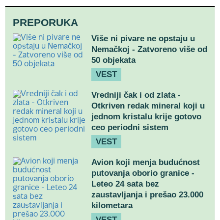
PREPORUKA
Više ni pivare ne opstaju u
Nemačkoj - Zatvoreno više od
50 objekata
VEST
Vredniji čak i od zlata -
Otkriven redak mineral koji u
jednom kristalu krije gotovo
ceo periodni sistem
VEST
Avion koji menja budućnost
putovanja oborio granice -
Leteo 24 sata bez
zaustavljanja i prešao 23.000
kilometara
VEST