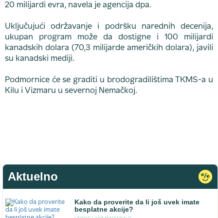
20 milijardi evra, navela je agencija dpa.
Uključujući održavanje i podršku narednih decenija,
ukupan program može da dostigne i 100 milijardi
kanadskih dolara (70,3 milijarde američkih dolara), javili
su kanadski mediji.
Podmornice će se graditi u brodogradilištima TKMS-a u
Kilu i Vizmaru u severnoj Nemačkoj.
Aktuelno
Kako da proverite da li još uvek imate
besplatne akcije?