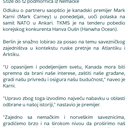
Odluku o partneru saopštio je kanadski premijer Mark
Karni (Mark Carney) u ponedeljak, uoči polaska na
samit NATO u Ankari. TKMS je na tenderu pobedio
korejskog konkurenta Hanva Oušn (Hanwha Ocean).
Berlin je snažno lobirao za posao na temu savezničkog
zajedništva u kontekstu ruske pretnje na Atlantiku i
Arktiku.
"U opasnijem i podeljenijem svetu, Kanada mora biti
spremna da brani naše interese, zaštiti naše građane,
gradi našu privredu i osigura našu budućnost," naveo je
Karni.
"Upravo zbog toga izvodimo najveću nabavku u oblasti
odbrane u našoj istoriji," nastavio je premijer.
"Zajedno sa nemačkim i norveškim saveznicima,
gradićemo brzo i na širokom nivou da proširimo naš