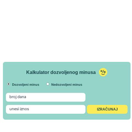
Kalkulator dozvoljenog minusa
Dozvoljeni minus
Nedozvoljeni minus