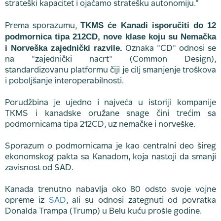
strateški kapacitet i ojačamo stratešku autonomiju."
TKMS će Kanadi isporučiti do 12
Prema sporazumu,
podmornica tipa 212CD, nove klase koju su Nemačka
i Norveška zajednički razvile.
Oznaka "CD" odnosi se
na "zajednički nacrt" (Common Design),
standardizovanu platformu čiji je cilj smanjenje troškova
i poboljšanje interoperabilnosti.
Porudžbina je ujedno i najveća u istoriji kompanije
TKMS i kanadske oružane snage čini trećim sa
podmornicama tipa 212CD, uz nemačke i norveške.
Sporazum o podmornicama je kao centralni deo šireg
ekonomskog pakta sa Kanadom, koja nastoji da smanji
zavisnost od SAD.
Kanada trenutno nabavlja oko 80 odsto svoje vojne
opreme iz
SAD
, ali su odnosi zategnuti od povratka
Donalda Trampa (Trump) u Belu kuću prošle godine.