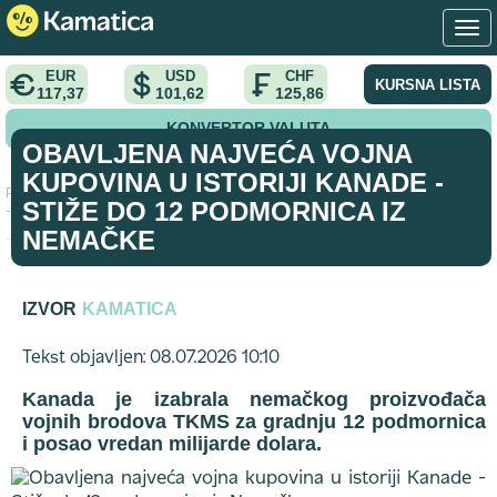
EUR
USD
CHF
KURSNA LISTA
117,37
101,62
125,86
KONVERTOR VALUTA
OBAVLJENA NAJVEĆA VOJNA
KUPOVINA U ISTORIJI KANADE -
Početna
>
vest
>
Obavljena najveća vojna kupovina u istoriji Kanade
STIŽE DO 12 PODMORNICA IZ
- Stiže do 12 podmornica iz Nemačke
NEMAČKE
IZVOR
KAMATICA
Tekst objavljen: 08.07.2026 10:10
Kanada je izabrala nemačkog proizvođača
vojnih brodova TKMS za gradnju 12 podmornica
i posao vredan milijarde dolara.