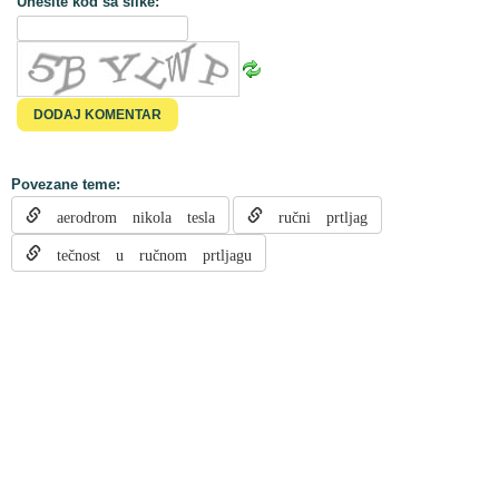
Unesite kod sa slike:
Povezane teme:
aerodrom nikola tesla
ručni prtljag
tečnost u ručnom prtljagu