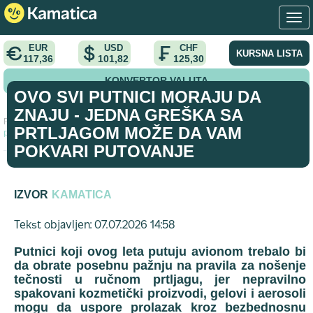
EUR
USD
CHF
KURSNA LISTA
117,36
101,82
125,30
KONVERTOR VALUTA
OVO SVI PUTNICI MORAJU DA
ZNAJU - JEDNA GREŠKA SA
Početna
>
vest
>
Ovo svi putnici moraju da znaju - Jedna greška sa
PRTLJAGOM MOŽE DA VAM
prtljagom može da vam pokvari putovanje
POKVARI PUTOVANJE
IZVOR
KAMATICA
Tekst objavljen: 07.07.2026 14:58
Putnici koji ovog leta putuju avionom trebalo bi
da obrate posebnu pažnju na pravila za nošenje
tečnosti u ručnom prtljagu, jer nepravilno
spakovani kozmetički proizvodi, gelovi i aerosoli
mogu da uspore prolazak kroz bezbednosnu