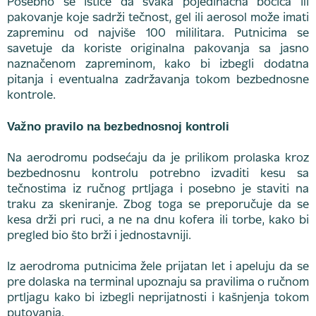
Posebno se ističe da svaka pojedinačna bočica ili
pakovanje koje sadrži tečnost, gel ili aerosol može imati
zapreminu od najviše 100 mililitara. Putnicima se
savetuje da koriste originalna pakovanja sa jasno
naznačenom zapreminom, kako bi izbegli dodatna
pitanja i eventualna zadržavanja tokom bezbednosne
kontrole.
Važno pravilo na bezbednosnoj kontroli
Na aerodromu podsećaju da je prilikom prolaska kroz
bezbednosnu kontrolu potrebno izvaditi kesu sa
tečnostima iz ručnog prtljaga i posebno je staviti na
traku za skeniranje. Zbog toga se preporučuje da se
kesa drži pri ruci, a ne na dnu kofera ili torbe, kako bi
pregled bio što brži i jednostavniji.
Iz aerodroma putnicima žele prijatan let i apeluju da se
pre dolaska na terminal upoznaju sa pravilima o ručnom
prtljagu kako bi izbegli neprijatnosti i kašnjenja tokom
putovanja.