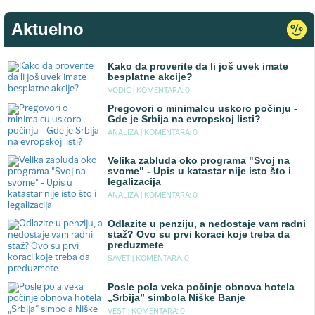
Aktuelno
Kako da proverite da li još uvek imate
besplatne akcije?
VODIC |
KOMENTARA: 0
Pregovori o minimalcu uskoro počinju -
Gde je Srbija na evropskoj listi?
ANALIZA |
KOMENTARA: 0
Velika zabluda oko programa "Svoj na
svome" - Upis u katastar nije isto što i
legalizacija
ANALIZA |
KOMENTARA: 0
Odlazite u penziju, a nedostaje vam radni
staž? Ovo su prvi koraci koje treba da
preduzmete
SAVET |
KOMENTARA: 0
Posle pola veka počinje obnova hotela
„Srbija” simbola Niške Banje
VEST |
KOMENTARA: 0