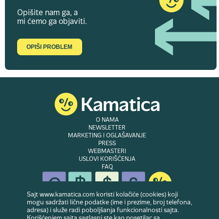
Opišite nam ga, a
mi ćemo ga objaviti.
OPIŠI PROBLEM
O NAMA
NEWSLETTER
MARKETING I OGLAŠAVANJE
PRESS
WEBMASTERI
USLOVI KORIŠĆENJA
FAQ
Sajt www.kamatica.com koristi kolačiće (cookies) koji
mogu sadržati lične podatke (ime i prezime, broj telefona,
adresa) i služe radi poboljšanja funkcionalnosti sajta.
© Copyright 2007-2026. Website developed & owned by
Dubes doo
. Sva prava
Korišćenjem sajta saglasni ste kao posetilac sa