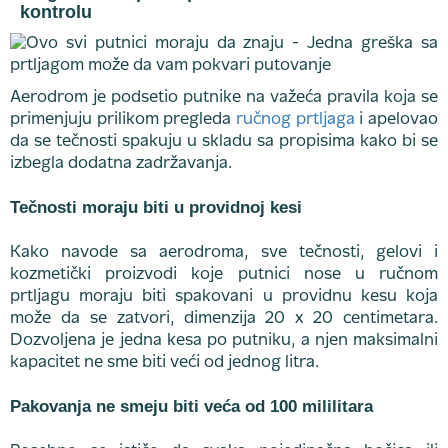
kontrolu
Aerodrom je podsetio putnike na važeća pravila koja se
primenjuju prilikom pregleda
ručnog prtljaga
i apelovao
da se tečnosti spakuju u skladu sa propisima kako bi se
izbegla dodatna zadržavanja.
Tečnosti moraju biti u providnoj kesi
Kako navode sa aerodroma, sve tečnosti, gelovi i
kozmetički proizvodi koje putnici nose u ručnom
prtljagu moraju biti spakovani u providnu kesu koja
može da se zatvori, dimenzija 20 x 20 centimetara.
Dozvoljena je jedna kesa po putniku, a njen maksimalni
kapacitet ne sme biti veći od jednog litra.
Pakovanja ne smeju biti veća od 100 mililitara