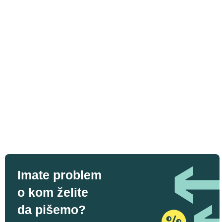
Imate problem
o kom želite
da pišemo?