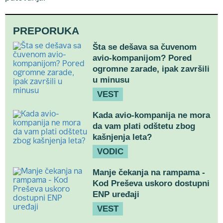
PREPORUKA
Šta se dešava sa čuvenom
avio-kompanijom? Pored
ogromne zarade, ipak završili
u minusu
VEST
Kada avio-kompanija ne mora
da vam plati odštetu zbog
kašnjenja leta?
VODIC
Manje čekanja na rampama -
Kod Preševa uskoro dostupni
ENP uređaji
VEST