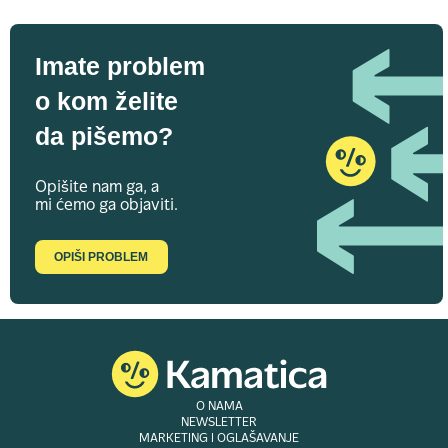
Imate problem
o kom želite
da pišemo?
Opišite nam ga, a
mi ćemo ga objaviti.
OPIŠI PROBLEM
O NAMA
NEWSLETTER
MARKETING I OGLAŠAVANJE