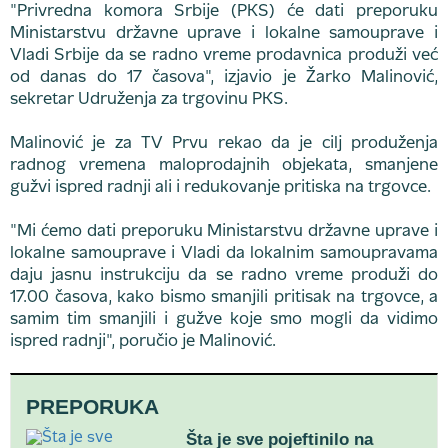
"Privredna komora Srbije (PKS) će dati preporuku
Ministarstvu državne uprave i lokalne samouprave i
Vladi Srbije da se radno vreme prodavnica produži već
od danas do 17 časova", izjavio je Žarko Malinović,
sekretar Udruženja za trgovinu PKS.
Malinović je za TV Prvu rekao da je cilj produženja
radnog vremena maloprodajnih objekata, smanjene
gužvi ispred radnji ali i redukovanje pritiska na trgovce.
"Mi ćemo dati preporuku Ministarstvu državne uprave i
lokalne samouprave i Vladi da lokalnim samoupravama
daju jasnu instrukciju da se radno vreme produži do
17.00 časova, kako bismo smanjili pritisak na trgovce, a
samim tim smanjili i gužve koje smo mogli da vidimo
ispred radnji", poručio je Malinović.
PREPORUKA
Šta je sve pojeftinilo na