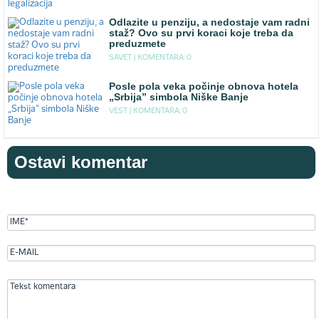
Odlazite u penziju, a nedostaje vam radni
staž? Ovo su prvi koraci koje treba da
preduzmete
SAVET |
KOMENTARA: 0
Posle pola veka počinje obnova hotela
„Srbija” simbola Niške Banje
VEST |
KOMENTARA: 0
Ostavi komentar