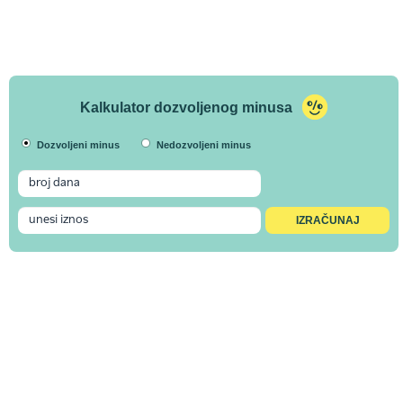
Kalkulator dozvoljenog minusa
Dozvoljeni minus
Nedozvoljeni minus