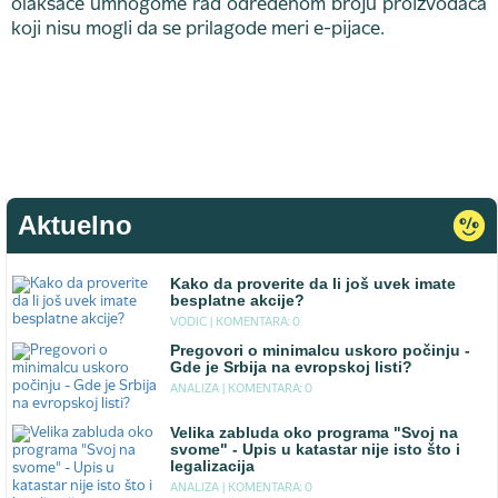
olakšaće umnogome rad određenom broju proizvođača
koji nisu mogli da se prilagode meri e-pijace.
Aktuelno
Kako da proverite da li još uvek imate
besplatne akcije?
VODIC |
KOMENTARA: 0
Pregovori o minimalcu uskoro počinju -
Gde je Srbija na evropskoj listi?
ANALIZA |
KOMENTARA: 0
Velika zabluda oko programa "Svoj na
svome" - Upis u katastar nije isto što i
legalizacija
ANALIZA |
KOMENTARA: 0