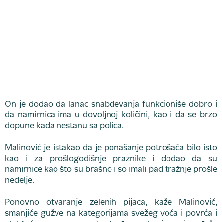
On je dodao da lanac snabdevanja funkcioniše dobro i
da namirnica ima u dovoljnoj količini, kao i da se brzo
dopune kada nestanu sa polica.
Malinović je istakao da je ponašanje potrošača bilo isto
kao i za prošlogodišnje praznike i dodao da su
namirnice kao što su brašno i so imali pad tražnje prošle
nedelje.
Ponovno otvaranje zelenih pijaca, kaže Malinović,
smanjiće gužve na kategorijama svežeg voća i povrća i