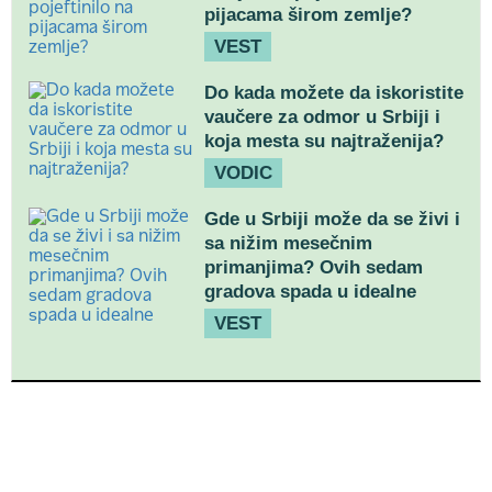
pijacama širom zemlje?
VEST
Do kada možete da iskoristite
vaučere za odmor u Srbiji i
koja mesta su najtraženija?
VODIC
Gde u Srbiji može da se živi i
sa nižim mesečnim
primanjima? Ovih sedam
gradova spada u idealne
VEST