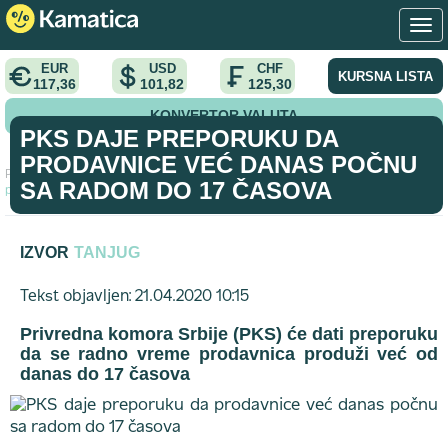
EUR
USD
CHF
KURSNA LISTA
117,36
101,82
125,30
KONVERTOR VALUTA
PKS DAJE PREPORUKU DA
PRODAVNICE VEĆ DANAS POČNU
Početna
>
vest
>
PKS daje preporuku da prodavnice već danas
SA RADOM DO 17 ČASOVA
počnu sa radom do 17 časova
IZVOR
TANJUG
Tekst objavljen: 21.04.2020 10:15
Privredna komora Srbije (PKS) će dati preporuku
da se radno vreme prodavnica produži već od
danas do 17 časova