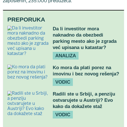
zaposlenih, 235.000 preduzeća.
PREPORUKA
Da li investitor mora
naknadno da obezbedi
parking mesto ako je zgrada
već upisana u katastar?
ANALIZA
Ko mora da plati porez na
imovinu i bez novog rešenja?
VODIC
Radili ste u Srbiji, a penziju
ostvarujete u Austriji? Evo
kako da dokažete staž
VODIC