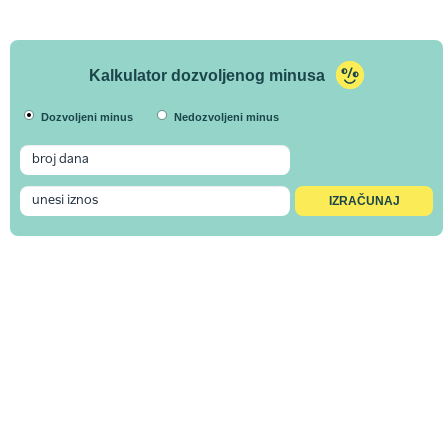
Kalkulator dozvoljenog minusa
Dozvoljeni minus
Nedozvoljeni minus