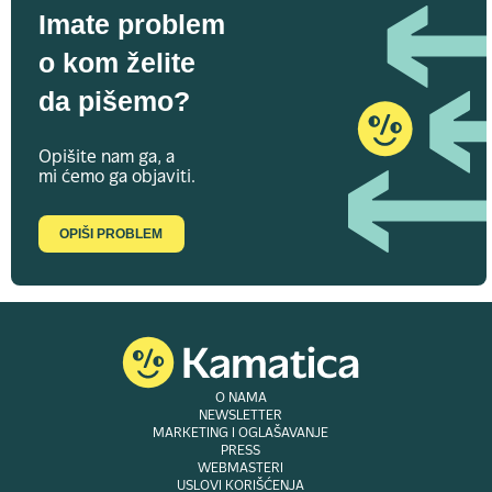
Imate problem
o kom želite
da pišemo?
Opišite nam ga, a
mi ćemo ga objaviti.
OPIŠI PROBLEM
O NAMA
NEWSLETTER
MARKETING I OGLAŠAVANJE
PRESS
WEBMASTERI
USLOVI KORIŠĆENJA