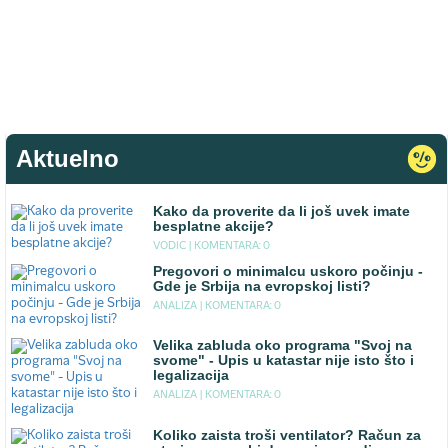
Aktuelno
Kako da proverite da li još uvek imate
besplatne akcije?
VODIC |
KOMENTARA: 0
Pregovori o minimalcu uskoro počinju -
Gde je Srbija na evropskoj listi?
ANALIZA |
KOMENTARA: 0
Velika zabluda oko programa "Svoj na
svome" - Upis u katastar nije isto što i
legalizacija
ANALIZA |
KOMENTARA: 0
Koliko zaista troši ventilator? Račun za