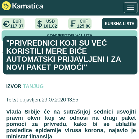
EUR
USD
CHF
KURSNA LISTA
117,37
101,62
125,86
KONVERTOR VALUTA
"PRIVREDNICI KOJI SU VEĆ
KORISTILI MERE BIĆE
Početna
>
vest
>
"Privrednici koji su već koristili mere biće
AUTOMATSKI PRIJAVLJENI I ZA
automatski prijavljeni i za novi paket pomoći"
NOVI PAKET POMOĆI"
IZVOR
TANJUG
Tekst objavljen: 29.07.2020 13:55
Vlada Srbije će na sutrašnjoj sednici usvojiti
pravni okvir koji se odnosi na drugi paket
pomoći za privredu, kako bi se ublažile
posledice epidemije virusa korona, najavio je
ministar finansija