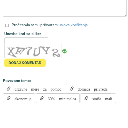
Pročitao/la sam i prihvatam
uslove korišćenja
Unesite kod sa slike:
Povezane teme:
državne mere za pomoć
domaća privreda
ekonomija
60% minimalca
siniša mali