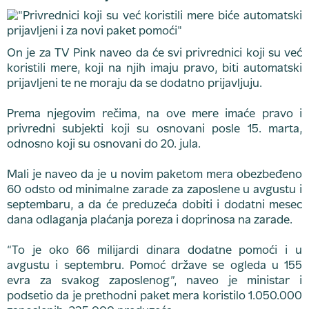
On je za TV Pink naveo da će svi privrednici koji su već
koristili mere, koji na njih imaju pravo, biti automatski
prijavljeni te ne moraju da se dodatno prijavljuju.
Prema njegovim rečima, na ove mere imaće pravo i
privredni subjekti koji su osnovani posle 15. marta,
odnosno koji su osnovani do 20. jula.
Mali je naveo da je u novim paketom mera obezbeđeno
60 odsto od minimalne zarade za zaposlene u avgustu i
septembaru, a da će preduzeća dobiti i dodatni mesec
dana odlaganja plaćanja poreza i doprinosa na zarade.
“To je oko 66 milijardi dinara dodatne pomoći i u
avgustu i septembru. Pomoć države se ogleda u 155
evra za svakog zaposlenog”, naveo je ministar i
podsetio da je prethodni paket mera koristilo 1.050.000