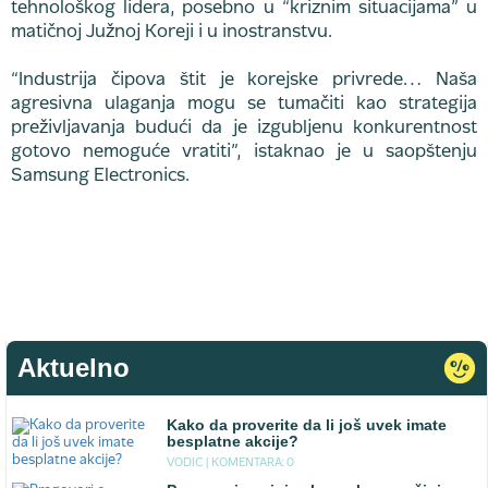
tehnološkog lidera, posebno u “kriznim situacijama” u
matičnoj Južnoj Koreji i u inostranstvu.
“Industrija čipova štit je korejske privrede… Naša
agresivna ulaganja mogu se tumačiti kao strategija
preživljavanja budući da je izgubljenu konkurentnost
gotovo nemoguće vratiti”, istaknao je u saopštenju
Samsung Electronics.
Aktuelno
Kako da proverite da li još uvek imate
besplatne akcije?
VODIC |
KOMENTARA: 0