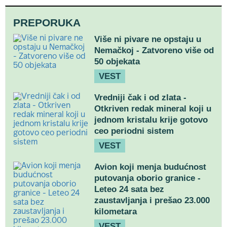
PREPORUKA
Više ni pivare ne opstaju u
Nemačkoj - Zatvoreno više od
50 objekata
VEST
Vredniji čak i od zlata -
Otkriven redak mineral koji u
jednom kristalu krije gotovo
ceo periodni sistem
VEST
Avion koji menja budućnost
putovanja oborio granice -
Leteo 24 sata bez
zaustavljanja i prešao 23.000
kilometara
VEST