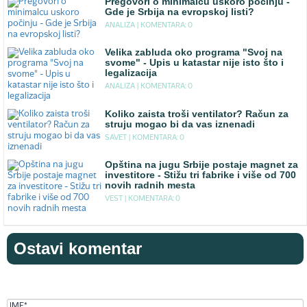
Pregovori o minimalcu uskoro počinju -
Gde je Srbija na evropskoj listi?
ANALIZA |
KOMENTARA: 0
Velika zabluda oko programa "Svoj na
svome" - Upis u katastar nije isto što i
legalizacija
ANALIZA |
KOMENTARA: 0
Koliko zaista troši ventilator? Račun za
struju mogao bi da vas iznenadi
SAVET |
KOMENTARA: 0
Opština na jugu Srbije postaje magnet za
investitore - Stižu tri fabrike i više od 700
novih radnih mesta
VEST |
KOMENTARA: 0
Ostavi komentar