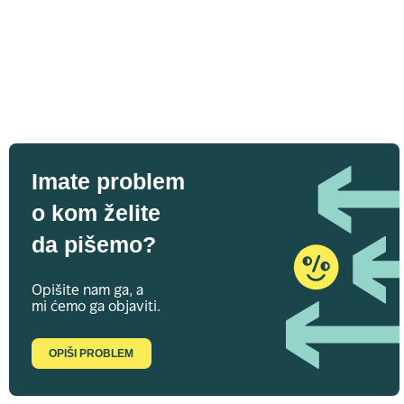
Imate problem
o kom želite
da pišemo?
Opišite nam ga, a
mi ćemo ga objaviti.
OPIŠI PROBLEM