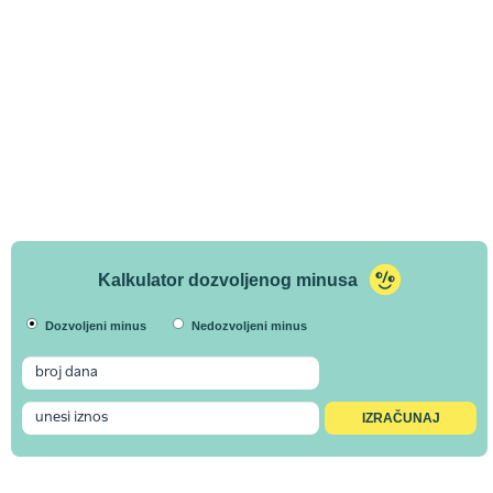
Kalkulator dozvoljenog minusa
Dozvoljeni minus
Nedozvoljeni minus