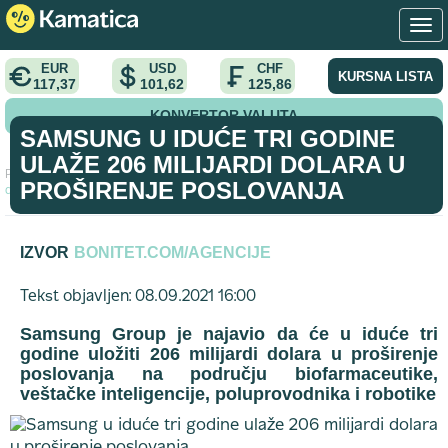
EUR
USD
CHF
KURSNA LISTA
117,37
101,62
125,86
KONVERTOR VALUTA
SAMSUNG U IDUĆE TRI GODINE
ULAŽE 206 MILIJARDI DOLARA U
Početna
>
vest
>
Samsung u iduće tri godine ulaže 206 milijardi
PROŠIRENJE POSLOVANJA
dolara u proširenje poslovanja
IZVOR
BONITET.COM/AGENCIJE
Tekst objavljen: 08.09.2021 16:00
Samsung Group je najavio da će u iduće tri
godine uložiti 206 milijardi dolara u proširenje
poslovanja na području biofarmaceutike,
veštačke inteligencije, poluprovodnika i robotike