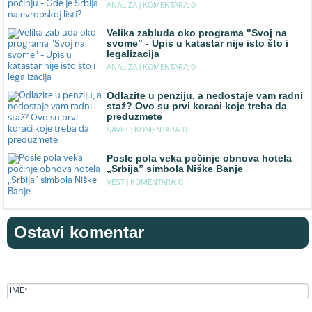
ANALIZA |
KOMENTARA: 0
Velika zabluda oko programa "Svoj na
svome" - Upis u katastar nije isto što i
legalizacija
ANALIZA |
KOMENTARA: 0
Odlazite u penziju, a nedostaje vam radni
staž? Ovo su prvi koraci koje treba da
preduzmete
SAVET |
KOMENTARA: 0
Posle pola veka počinje obnova hotela
„Srbija” simbola Niške Banje
VEST |
KOMENTARA: 0
Ostavi komentar