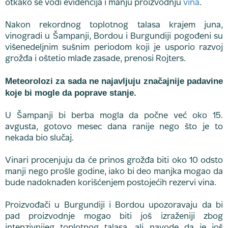
otkako se vodi evidencija i manju proizvodnju
vina
.
Nakon rekordnog toplotnog talasa krajem juna,
vinogradi u Šampanji, Bordou i Burgundiji pogođeni su
višenedeljnim sušnim periodom koji je usporio razvoj
grožđa i oštetio mlađe zasade, prenosi Rojters.
Meteorolozi za sada ne najavljuju značajnije padavine
koje bi mogle da poprave stanje.
U Šampanji bi berba mogla da počne već oko 15.
avgusta, gotovo mesec dana ranije nego što je to
nekada bio slučaj.
Vinari procenjuju da će prinos grožđa biti oko 10 odsto
manji nego prošle godine, iako bi deo manjka mogao da
bude nadoknađen korišćenjem postojećih rezervi vina.
Proizvođači u Burgundiji i Bordou upozoravaju da bi
pad proizvodnje mogao biti još izraženiji zbog