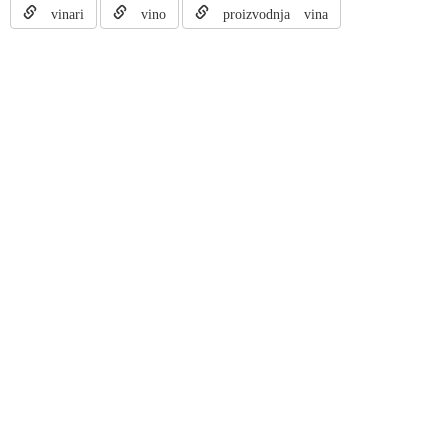
vinari
vino
proizvodnja vina