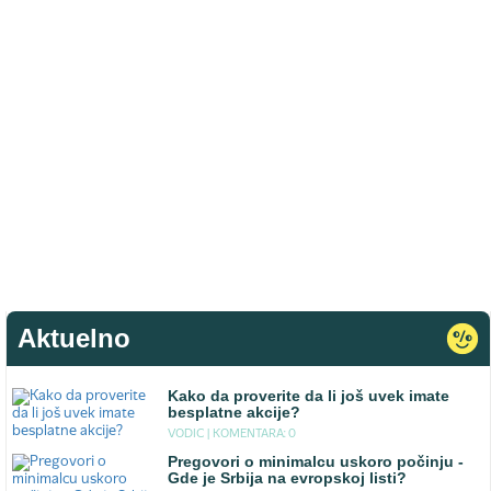
Aktuelno
Kako da proverite da li još uvek imate
besplatne akcije?
VODIC |
KOMENTARA: 0
Pregovori o minimalcu uskoro počinju -
Gde je Srbija na evropskoj listi?