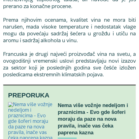
intenzivnijeg toplotnog talasa, ali navode da je još
prerano za konačne procene.
Prema njihovim ocenama, kvalitet vina ne mora biti
narušen, mada visoke temperature i nedostatak vlage
mogu da povećaju sadržaj šećera u grožđu i utiču na
aromu i sadržaj alkohola u vinu.
Francuska je drugi najveći proizvođač vina na svetu, a
ovogodišnji vremenski uslovi predstavljaju novi izazov
za sektor koji je poslednjih godina sve češće izložen
posledicama ekstremnih klimatskih pojava.
PREPORUKA
Nema više vožnje nedeljom i
praznicima - Evo gde šoferi
moraju da paze na nova
pravila, inače vas čeka
paprena kazna