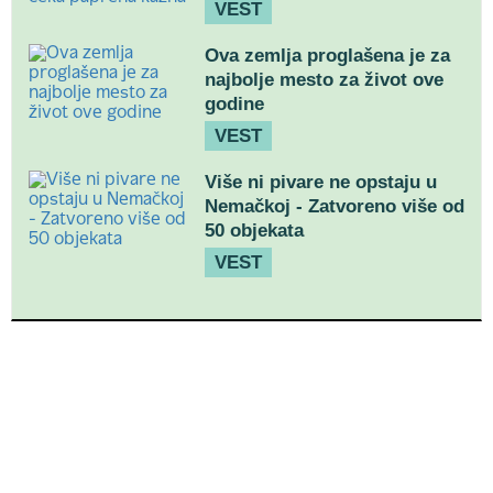
VEST
Ova zemlja proglašena je za
najbolje mesto za život ove
godine
VEST
Više ni pivare ne opstaju u
Nemačkoj - Zatvoreno više od
50 objekata
VEST