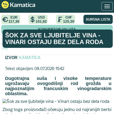
EUR
USD
CHF
KURSNA LISTA
117,36
101,82
125,30
KONVERTOR VALUTA
ŠOK ZA SVE LJUBITELJE VINA -
VINARI OSTAJU BEZ DELA RODA
Početna
>
vest
>
Šok za sve ljubitelje vina - Vinari ostaju bez dela
roda
IZVOR
KAMATICA
Tekst objavljen: 08.07.2026 15:42
Dugotrajna suša i visoke temperature
ugrožavaju ovogodišnji rod grožđa u
najpoznatijim francuskim vinogradarskim
oblastima.
Zbog toga proizvođači očekuju jednu od najranijih berbi