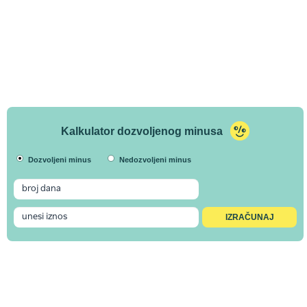
Kalkulator dozvoljenog minusa
Dozvoljeni minus
Nedozvoljeni minus