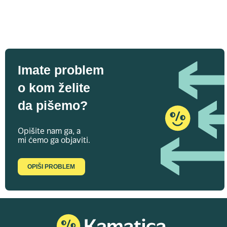
Imate problem
o kom želite
da pišemo?
Opišite nam ga, a
mi ćemo ga objaviti.
OPIŠI PROBLEM