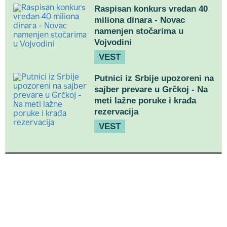
Raspisan konkurs vredan 40
miliona dinara - Novac
namenjen stočarima u
Vojvodini
VEST
Putnici iz Srbije upozoreni na
sajber prevare u Grčkoj - Na
meti lažne poruke i krađa
rezervacija
VEST