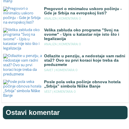
Pregovori o minimalcu uskoro počinju -
Gde je Srbija na evropskoj listi?
ANALIZA |
KOMENTARA: 0
Velika zabluda oko programa "Svoj na
svome" - Upis u katastar nije isto što i
legalizacija
ANALIZA |
KOMENTARA: 0
Odlazite u penziju, a nedostaje vam radni
staž? Ovo su prvi koraci koje treba da
preduzmete
SAVET |
KOMENTARA: 0
Posle pola veka počinje obnova hotela
„Srbija” simbola Niške Banje
VEST |
KOMENTARA: 0
Ostavi komentar