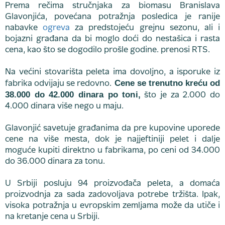
Prema rečima stručnjaka za biomasu Branislava
Glavonjića, povećana potražnja posledica je ranije
nabavke
ogreva
za predstojeću grejnu sezonu, ali i
bojazni građana da bi moglo doći do nestašica i rasta
cena, kao što se dogodilo prošle godine. prenosi RTS.
Na većini stovarišta peleta ima dovoljno, a isporuke iz
Cene se trenutno kreću od
fabrika odvijaju se redovno.
38.000 do 42.000 dinara po toni,
što je za 2.000 do
4.000 dinara više nego u maju.
Glavonjić savetuje građanima da pre kupovine uporede
cene na više mesta, dok je najjeftiniji pelet i dalje
moguće kupiti direktno u fabrikama, po ceni od 34.000
do 36.000 dinara za tonu.
U Srbiji posluju 94 proizvođača peleta, a domaća
proizvodnja za sada zadovoljava potrebe tržišta. Ipak,
visoka potražnja u evropskim zemljama može da utiče i
na kretanje cena u Srbiji.