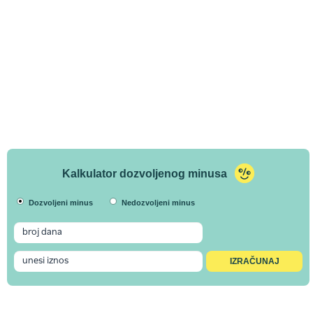
Kalkulator dozvoljenog minusa
Dozvoljeni minus
Nedozvoljeni minus