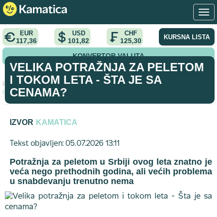
EUR
USD
CHF
KURSNA LISTA
117,36
101,82
125,30
KONVERTOR VALUTA
VELIKA POTRAŽNJA ZA PELETOM
I TOKOM LETA - ŠTA JE SA
Početna
>
vest
>
Velika potražnja za peletom i tokom leta - Šta je sa
CENAMA?
cenama?
IZVOR
KAMATICA
Tekst objavljen: 05.07.2026 13:11
Potražnja za peletom u Srbiji ovog leta znatno je
veća nego prethodnih godina, ali većih problema
u snabdevanju trenutno nema