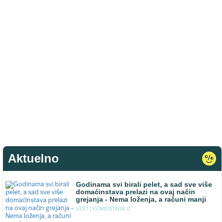
Aktuelno
Godinama svi birali pelet, a sad sve više
domaćinstava prelazi na ovaj način
grejanja - Nema loženja, a računi manji
VEST |
KOMENTARA: 0