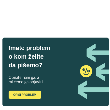
Imate problem
o kom želite
da pišemo?
Opišite nam ga, a
mi ćemo ga objaviti.
OPIŠI PROBLEM