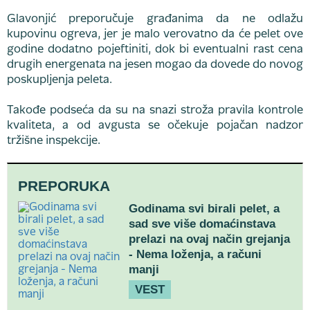
Glavonjić preporučuje građanima da ne odlažu
kupovinu ogreva, jer je malo verovatno da će pelet ove
godine dodatno pojeftiniti, dok bi eventualni rast cena
drugih energenata na jesen mogao da dovede do novog
poskupljenja peleta.
Takođe podseća da su na snazi stroža pravila kontrole
kvaliteta, a od avgusta se očekuje pojačan nadzor
tržišne inspekcije.
PREPORUKA
Godinama svi birali pelet, a
sad sve više domaćinstava
prelazi na ovaj način grejanja
- Nema loženja, a računi
manji
VEST