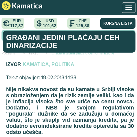
EUR
USD
CHF
KURSNA LISTA
117,37
101,62
125,86
KONVERTOR VALUTA
GRAĐANI JEDINI PLAĆAJU CEH
DINARIZACIJE
Početna
>
tekst
>
Građani jedini plaćaju ceh dinarizacije
IZVOR
KAMATICA, POLITIKA
Tekst objavljen: 19.02.2013 14:38
Nije nikakva novost da su kamate u Srbiji visoke
s obrazloženjem da je rizik zemlje veliki, kao i da
je inflacija visoka što sve utiče na cenu novca.
Dodatno, i NBS je svojom regulativom
"pogurala" dužnike da se zadužuju u domaćoj
valuti, što je skuplji vid uzimanja kredita, pa je
dodatno evroindeksirane kredite opteretila sa 30
odsto učešća.