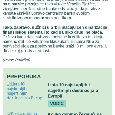
na dinarske pozajmice tako visoke Veselin Pješčić,
viceguverner Narodne banke odvratio je da je takve
kamate skrivila upravo centralna banka svojom
restriktivnom monetarnom politikom.
Tako, zapravo, dužnici u Srbiji plaćaju ceh dinarizacije
finansijskog sistema i to kad ga niko drugi ne plaća.
Država kada daje subvencionisane kredite za bilo koju
namenu štiti se valutnom klauzulom, a i sama NBS za
osnivački ulog za poslovne banke traži 10 miliona evra. U
dinarskoj protivvrednosti.
(izvor: Politika)
PREPORUKA
Lista 10 najskupljih i
najjeftinijih destinacija u
Evropii
VODIC
Koliko gubimo čekajući da