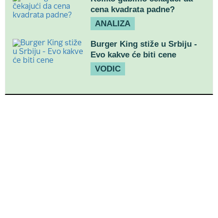
cena kvadrata padne?
ANALIZA
Burger King stiže u Srbiju -
Evo kakve će biti cene
VODIC