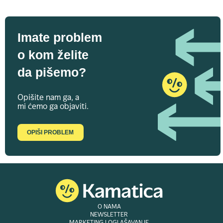
Imate problem
o kom želite
da pišemo?
Opišite nam ga, a
mi ćemo ga objaviti.
OPIŠI PROBLEM
O NAMA
NEWSLETTER