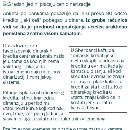
Anketa po bankama pokazuje da je u preko 90 odsto
Iz grube računice
kredita „laki keš” pobegao u dinare.
vidi se da je prednost nepostojanja učešća praktično
poništena znatno višom kamatom.
Obrazloženje za
U Sberbanci kažu da
favorizovanje dinarskih
"dinarski krediti jesu
kredita centralna banka našla
nešto skuplji u odnosu na
je u tome da kod njih nema
kredite u evrima, kada je
valutnog rizika, a da
kamata u pitanju, ali kod
istovremeno daju doprinos
kredita u evrima ne znaju
dinarizaciji finansijskog
do kraja otplate koliko taj
sistema.
kredit zaista i košta. Kod
dinarskog kredita u
Pitanje isplativosti dinarskog
startu znaju koliko će ih
kredita, istina, ima jednu
koštati jer su i rata i
dimenziju u periodima
kamata fiksne".
stabilnosti kursa koji kod nas,
evo, traje, već pola godine, a
sasvim drugu u valutno turbulentnim vremenima.
Pre izvesnog vremena na pitanje o tome zašto su kamate