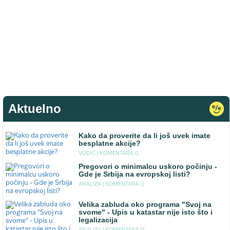
Aktuelno
Kako da proverite da li još uvek imate
besplatne akcije?
VODIC |
KOMENTARA: 0
Pregovori o minimalcu uskoro počinju -
Gde je Srbija na evropskoj listi?
ANALIZA |
KOMENTARA: 0
Velika zabluda oko programa "Svoj na
svome" - Upis u katastar nije isto što i
legalizacija