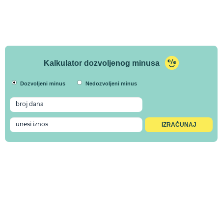
Kalkulator dozvoljenog minusa
Dozvoljeni minus
Nedozvoljeni minus