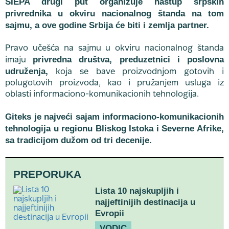
SIEPA drugi put organizuje nastup srpskih
privrednika u okviru nacionalnog štanda na tom
sajmu, a ove godine Srbija će biti i zemlja partner.
Pravo učešća na sajmu u okviru nacionalnog štanda
privredna društva, preduzetnici i poslovna
imaju
udruženja,
koja se bave proizvodnjom gotovih i
polugotovih proizvoda, kao i pružanjem usluga iz
oblasti informaciono-komunikacionih tehnologija.
Giteks je najveći sajam informaciono-komunikacionih
tehnologija u regionu Bliskog Istoka i Severne Afrike,
sa tradicijom dužom od tri decenije.
PREPORUKA
Lista 10 najskupljih i
najjeftinijih destinacija u
Evropii
VODIC