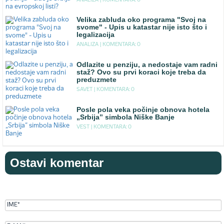
ANALIZA |
KOMENTARA: 0
Velika zabluda oko programa "Svoj na
svome" - Upis u katastar nije isto što i
legalizacija
ANALIZA |
KOMENTARA: 0
Odlazite u penziju, a nedostaje vam radni
staž? Ovo su prvi koraci koje treba da
preduzmete
SAVET |
KOMENTARA: 0
Posle pola veka počinje obnova hotela
„Srbija” simbola Niške Banje
VEST |
KOMENTARA: 0
Ostavi komentar