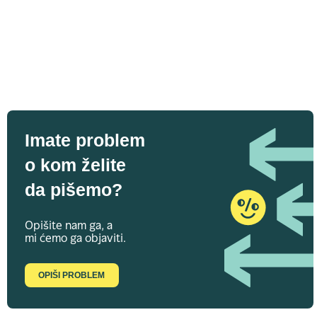
Imate problem
o kom želite
da pišemo?
Opišite nam ga, a
mi ćemo ga objaviti.
OPIŠI PROBLEM