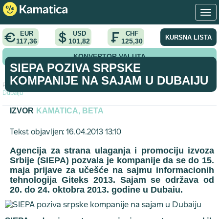
EUR
USD
CHF
KURSNA LISTA
117,36
101,82
125,30
KONVERTOR VALUTA
SIEPA POZIVA SRPSKE
KOMPANIJE NA SAJAM U DUBAIJU
Početna
>
tekst
>
SIEPA poziva srpske kompanije na sajam u
Dubaiju
IZVOR
KAMATICA, BETA
Tekst objavljen: 16.04.2013 13:10
Agencija za strana ulaganja i promociju izvoza
Srbije (SIEPA) pozvala je kompanije da se do 15.
maja prijave za učešće na sajmu informacionih
tehnologija Giteks 2013. Sajam se održava od
20. do 24. oktobra 2013. godine u Dubaiu.