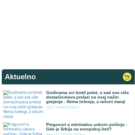
Aktuelno
Godinama svi birali pelet, a sad sve više
domaćinstava prelazi na ovaj način
grejanja - Nema loženja, a računi manji
VEST |
KOMENTARA: 0
Pregovori o minimalcu uskoro počinju -
Gde je Srbija na evropskoj listi?