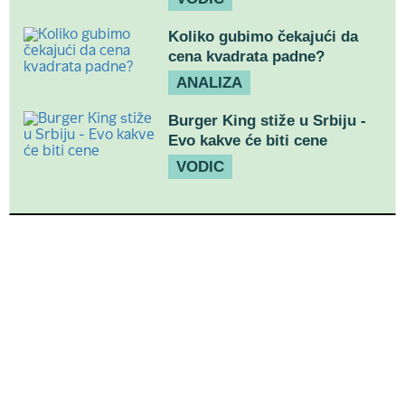
Koliko gubimo čekajući da
cena kvadrata padne?
ANALIZA
Burger King stiže u Srbiju -
Evo kakve će biti cene
VODIC