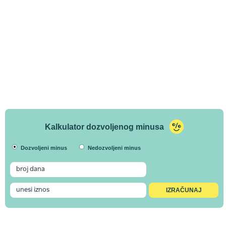
Kalkulator dozvoljenog minusa
Dozvoljeni minus
Nedozvoljeni minus