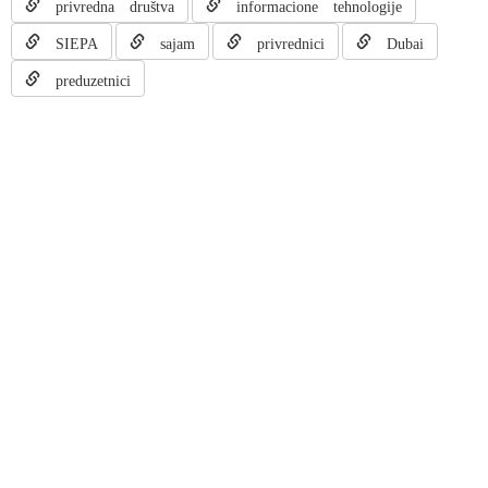
privredna društva
informacione tehnologije
SIEPA
sajam
privrednici
Dubai
preduzetnici