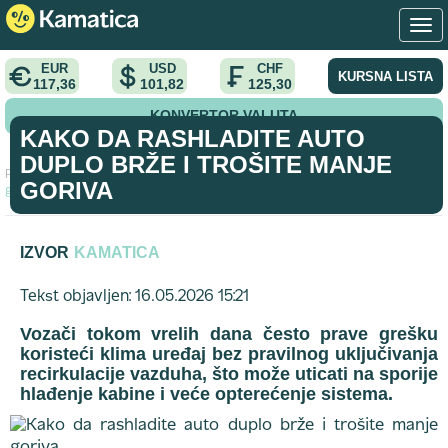
EUR
USD
CHF
KURSNA LISTA
117,36
101,82
125,30
KONVERTOR VALUTA
KAKO DA RASHLADITE AUTO
DUPLO BRŽE I TROŠITE MANJE
Početna
>
vodic
>
Kako da rashladite auto duplo brže i trošite manje
GORIVA
goriva
IZVOR
KAMATICA
Tekst objavljen: 16.05.2026 15:21
Vozači tokom vrelih dana često prave grešku
koristeći klima uređaj bez pravilnog uključivanja
recirkulacije vazduha, što može uticati na sporije
hlađenje kabine i veće opterećenje sistema.