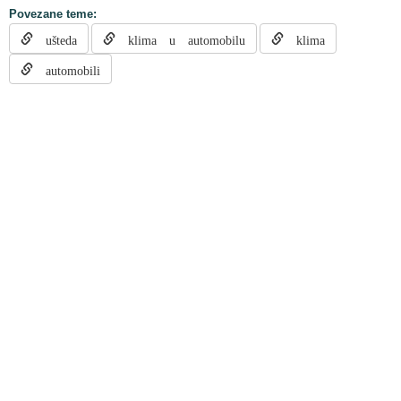
Povezane teme:
ušteda
klima u automobilu
klima
automobili