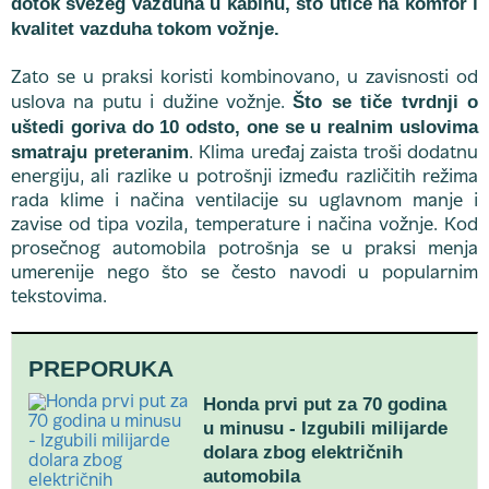
dotok svežeg vazduha u kabinu, što utiče na komfor i
kvalitet vazduha tokom vožnje.
Zato se u praksi koristi kombinovano, u zavisnosti od
Što se tiče tvrdnji o
uslova na putu i dužine vožnje.
uštedi goriva do 10 odsto, one se u realnim uslovima
smatraju preteranim
. Klima uređaj zaista troši dodatnu
energiju, ali razlike u potrošnji između različitih režima
rada klime i načina ventilacije su uglavnom manje i
zavise od tipa vozila, temperature i načina vožnje. Kod
prosečnog automobila potrošnja se u praksi menja
umerenije nego što se često navodi u popularnim
tekstovima.
PREPORUKA
Honda prvi put za 70 godina
u minusu - Izgubili milijarde
dolara zbog električnih
automobila