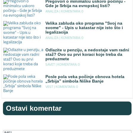
Pregovori o minimalcu uskoro počinju -
Gde je Srbija na evropskoj listi?
ANALIZA |
KOMENTARA: 0
Velika zabluda oko programa "Svoj na
svome" - Upis u katastar nije isto što i
legalizacija
ANALIZA |
KOMENTARA: 0
Odlazite u penziju, a nedostaje vam radni
staž? Ovo su prvi koraci koje treba da
preduzmete
SAVET |
KOMENTARA: 0
Posle pola veka počinje obnova hotela
„Srbija” simbola Niške Banje
VEST |
KOMENTARA: 0
Ostavi komentar