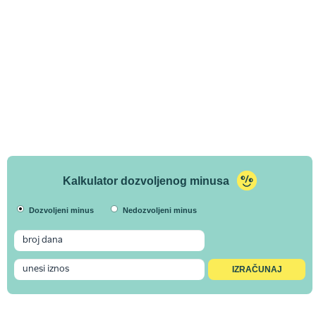
Kalkulator dozvoljenog minusa
Dozvoljeni minus
Nedozvoljeni minus