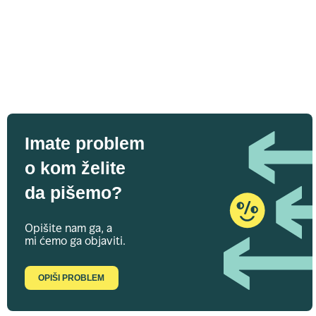
Imate problem
o kom želite
da pišemo?
Opišite nam ga, a
mi ćemo ga objaviti.
OPIŠI PROBLEM