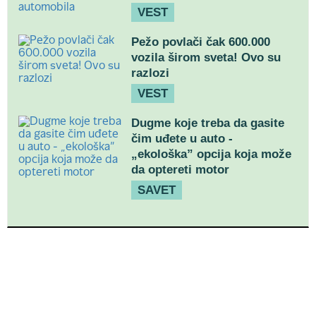
VEST
Pežo povlači čak 600.000
vozila širom sveta! Ovo su
razlozi
VEST
Dugme koje treba da gasite
čim uđete u auto -
„ekološka” opcija koja može
da optereti motor
SAVET