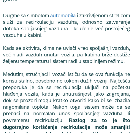
Dugme sa simbolom
automobila
i zakrivljenom strelicom
služi za recirkulaciju vazduha, odnosno zatvaranje
dotoka spoljašnjeg vazduha i kruženje već postojećeg
vazduha u kabini.
Kada se aktivira, klima ne uvlači vreo spoljašnji vazduh,
već hladi vazduh unutar vozila, pa kabina brže dostiže
željenu temperaturu i sistem radi u stabilnijem režimu.
Međutim, stručnjaci i vozači ističu da se ova funkcija ne
koristi stalno, posebno ne tokom dužih vožnji. Najčešća
preporuka je da se recirkulacija uključi na početku
hlađenja vozila, kada je unutrašnjost jako zagrejana,
dok se prozori mogu kratko otvoriti kako bi se izbacila
nagomilana toplota. Nakon toga, sistem može da se
prebaci na normalan unos spoljašnjeg vazduha ili
Razlog za to je što
povremenu recirkulaciju.
dugotrajno korišćenje recirkulacije može smanjiti