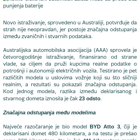
Novo istraživanje, sprovedeno u Australiji, potvrđuje da
strah nije neopravdan, jer postoje značajna odstupanja
između zvaničnih i stvarnih podataka.
Australijska automobilska asocijacija (AAA) sprovela je
četvorogodišnje istraživanje, finansirano od strane
vlade, sa ciljem da pruži kupcima realne podatke o
potrošnji i autonomiji električnih vozila. Testirano je pet
različitih modela u uslovima vožnje koji su što sličniji
realnim, a rezultati su pokazali značajna odstupanja.
Kod jednog modela, razlika između deklarisanog i
23 odsto
stvarnog dometa iznosila je čak
.
Značajna odstupanja među modelima
BYD Atto 3
Najveće razočaranje je bio model
, čiji je
deklarisani domet 480 kilometara, a na testu je prešao