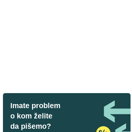
Imate problem
o kom želite
da pišemo?