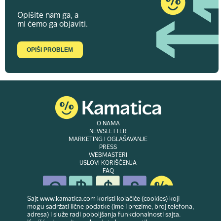
Opišite nam ga, a
mi ćemo ga objaviti.
OPIŠI PROBLEM
O NAMA
NEWSLETTER
MARKETING I OGLAŠAVANJE
PRESS
WEBMASTERI
USLOVI KORIŠĆENJA
FAQ
Sajt www.kamatica.com koristi kolačiće (cookies) koji
mogu sadržati lične podatke (ime i prezime, broj telefona,
adresa) i služe radi poboljšanja funkcionalnosti sajta.
© Copyright 2007-2026. Website developed & owned by
Dubes doo
. Sva prava