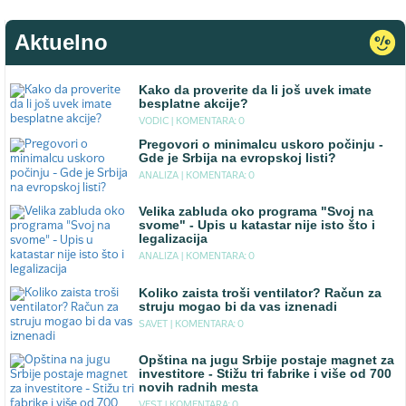
Aktuelno
Kako da proverite da li još uvek imate
besplatne akcije?
VODIC |
KOMENTARA: 0
Pregovori o minimalcu uskoro počinju -
Gde je Srbija na evropskoj listi?
ANALIZA |
KOMENTARA: 0
Velika zabluda oko programa "Svoj na
svome" - Upis u katastar nije isto što i
legalizacija
ANALIZA |
KOMENTARA: 0
Koliko zaista troši ventilator? Račun za
struju mogao bi da vas iznenadi
SAVET |
KOMENTARA: 0
Opština na jugu Srbije postaje magnet za
investitore - Stižu tri fabrike i više od 700
novih radnih mesta
VEST |
KOMENTARA: 0