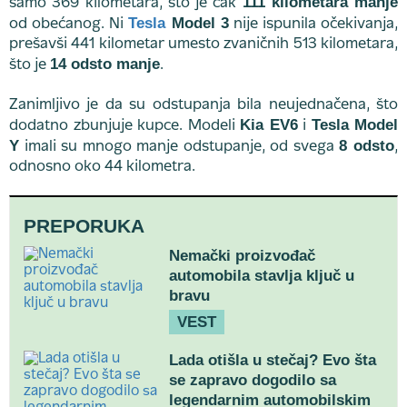
111 kilometara manje
samo 369 kilometara, što je čak
Tesla
Model 3
od obećanog. Ni
nije ispunila očekivanja,
prešavši 441 kilometar umesto zvaničnih 513 kilometara,
14 odsto manje
što je
.
Zanimljivo je da su odstupanja bila neujednačena, što
Kia EV6
Tesla Model
dodatno zbunjuje kupce. Modeli
i
Y
8 odsto
imali su mnogo manje odstupanje, od svega
,
odnosno oko 44 kilometra.
PREPORUKA
Nemački proizvođač
automobila stavlja ključ u
bravu
VEST
Lada otišla u stečaj? Evo šta
se zapravo dogodilo sa
legendarnim automobilskim