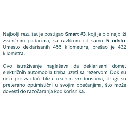
Smart #3
Najbolji rezultat je postigao
, koji je bio najbliži
5 odsto
zvaničnim podacima, sa razlikom od samo
.
Umesto deklarisanih 455 kilometara, prešao je 432
kilometra.
Ovo istraživanje naglašava da deklarisani domet
električnih automobila treba uzeti sa rezervom. Dok su
neki proizvođači blizu realnim vrednostima, drugi su
preterano optimistični u svojim obećanjima, što može
dovesti do razočaranja kod korisnika.