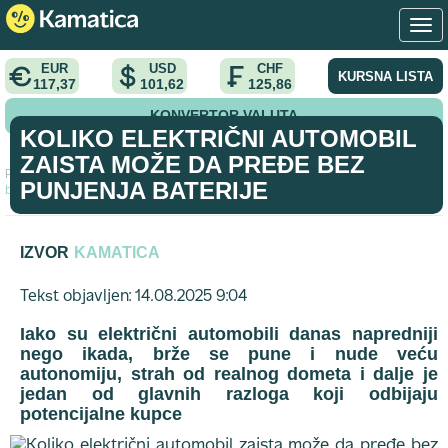
EUR
USD
CHF
KURSNA LISTA
117,37
101,62
125,86
KONVERTOR VALUTA
KOLIKO ELEKTRIČNI AUTOMOBIL
ZAISTA MOŽE DA PREĐE BEZ
Početna
>
vodic
>
Koliko električni automobil zaista može da pređe
PUNJENJA BATERIJE
bez punjenja baterije
IZVOR
KAMATICA
Tekst objavljen: 14.08.2025 9:04
Iako su električni automobili danas napredniji
nego ikada, brže se pune i nude veću
autonomiju, strah od realnog dometa i dalje je
jedan od glavnih razloga koji odbijaju
potencijalne kupce