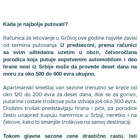
Kada je najbolje putovati?
Računica za letovanje u Grčkoj ove godine najviše zavisi
U predsezoni, prema računici
od termina putovanja.
sa svim uštedama uzetim u obzir, četvoročlana
porodica koja putuje sopstvenim automobilom i deo
hrane nosi iz Srbije može da provede deset dana na
moru za oko 500 do 600 evra ukupno.
Apartmanski smeštaj van sezone trenutno se kreće od
oko 120 do 200 evra za deset dana, dok se za gorivo,
putarine i ostale troškove puta izdvaja još oko 300 evra.
Dodatni trošak predstavljaju hrana i piće, pa porodice
često unapred kupuju namirnice u Srbiji, neretko i na
čekove, kako bi smanjile troškove na samoj destinaciji.
Tokom glavne sezone cene drastično rastu. Isti