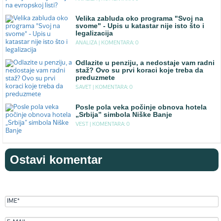
Velika zabluda oko programa "Svoj na
svome" - Upis u katastar nije isto što i
legalizacija
ANALIZA |
KOMENTARA: 0
Odlazite u penziju, a nedostaje vam radni
staž? Ovo su prvi koraci koje treba da
preduzmete
SAVET |
KOMENTARA: 0
Posle pola veka počinje obnova hotela
„Srbija” simbola Niške Banje
VEST |
KOMENTARA: 0
Ostavi komentar