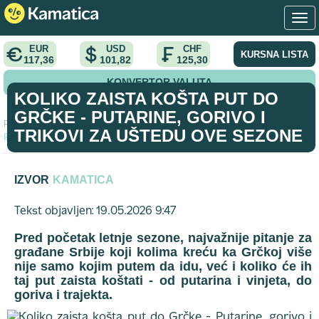
EUR
USD
CHF
KURSNA LISTA
117,36
101,82
125,30
KONVERTOR VALUTA
KOLIKO ZAISTA KOŠTA PUT DO
GRČKE - PUTARINE, GORIVO I
Početna
>
vodic
>
Koliko zaista košta put do Grčke - Putarine,
TRIKOVI ZA UŠTEDU OVE SEZONE
gorivo i trikovi za uštedu ove sezone
IZVOR
KAMATICA
Tekst objavljen: 19.05.2026 9:47
Pred početak letnje sezone, najvažnije pitanje za
građane Srbije koji kolima kreću ka Grčkoj više
nije samo kojim putem da idu, već i koliko će ih
taj put zaista koštati - od putarina i vinjeta, do
goriva i trajekta.