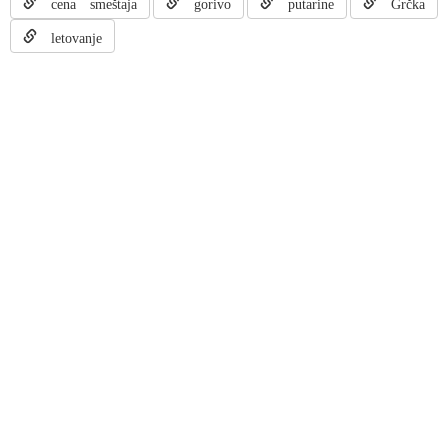
cena smeštaja
gorivo
putarine
Grčka
letovanje