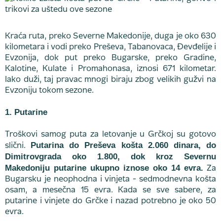
Kraća ruta, preko Severne Makedonije, duga je oko 630
kilometara i vodi preko Preševa, Tabanovaca, Đevđelije i
Evzonija, dok put preko Bugarske, preko Gradine,
Kalotine, Kulate i Promahonasa, iznosi 671 kilometar.
Iako duži, taj pravac mnogi biraju zbog velikih gužvi na
Evzoniju tokom sezone.
1. Putarine
Troškovi samog puta za letovanje u Grčkoj su gotovo
Putarina do Preševa košta 2.060 dinara, do
slični.
Dimitrovgrada oko 1.800, dok kroz Severnu
Makedoniju putarine ukupno iznose oko 14 evra.
Za
Bugarsku je neophodna i vinjeta - sedmodnevna košta
osam, a mesečna 15 evra. Kada se sve sabere, za
putarine i vinjete do Grčke i nazad potrebno je oko 50
evra.