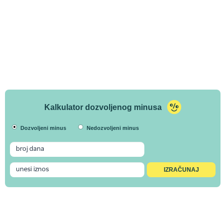
Kalkulator dozvoljenog minusa
Dozvoljeni minus
Nedozvoljeni minus