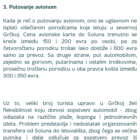
3. Putovanje avionom
Kada je reč o putovanju avionom, ono se uglavnom ne
isplati višečlanim porodicama koje letuju u severnoj
Grčkoj. Cena avionske karte do Soluna trenutno se
kreće između 150 i 200 evra po osobi, pa za
četvoročlanu porodicu trošak lako dostiže i 600 evra
samo za prevoz. Sa druge strane, put automobilom,
zajedno sa gorivom, putarinama i ostalim troškovima,
prosečnu tročlanu porodicu u oba pravca košta između
300 i 350 evra.
Uz to, veliki broj turista upravo u Grčkoj želi
fleksibilnost koju donosi sopstveni automobil - zbog
odlazaka na različite plaže, šopinga i jednodnevnih
izleta. Problem predstavlja i nedostatak organizovanih
transfera od Soluna do letovališta, zbog čega se većina
putnika i dalje odlučuje za sopstveni prevoz ili