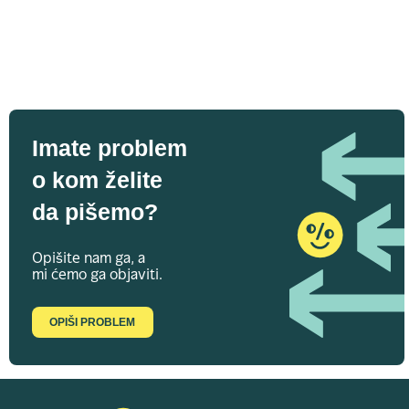
Imate problem
o kom želite
da pišemo?
Opišite nam ga, a
mi ćemo ga objaviti.
OPIŠI PROBLEM