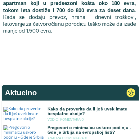
apartman koji u predsezoni košta oko 180 evra,
tokom leta dostiže i 700 do 800 evra za deset dana
.
Kada se dodaju prevoz, hrana i dnevni troškovi,
letovanje za četvoročlanu porodicu teško može da izađe
manje od 1.500 evra.
Aktuelno
Kako da proverite da li još uvek imate
besplatne akcije?
VODIC |
KOMENTARA: 0
Pregovori o minimalcu uskoro počinju -
Gde je Srbija na evropskoj listi?
ANALIZA |
KOMENTARA: 0