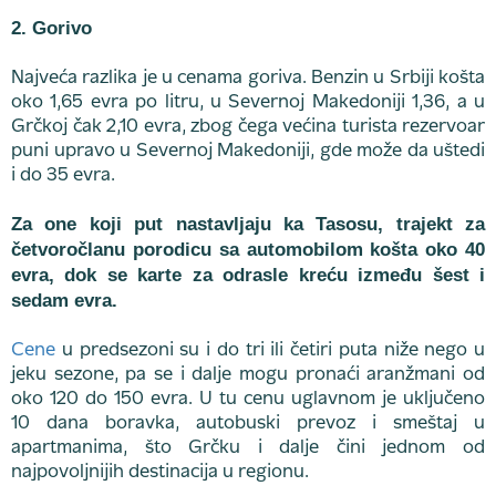
2. Gorivo
Najveća razlika je u cenama goriva. Benzin u Srbiji košta
oko 1,65 evra po litru, u Severnoj Makedoniji 1,36, a u
Grčkoj čak 2,10 evra, zbog čega većina turista rezervoar
puni upravo u Severnoj Makedoniji, gde može da uštedi
i do 35 evra.
Za one koji put nastavljaju ka Tasosu, trajekt za
četvoročlanu porodicu sa automobilom košta oko 40
evra, dok se karte za odrasle kreću između šest i
sedam evra.
Cene
u predsezoni su i do tri ili četiri puta niže nego u
jeku sezone, pa se i dalje mogu pronaći aranžmani od
oko 120 do 150 evra. U tu cenu uglavnom je uključeno
10 dana boravka, autobuski prevoz i smeštaj u
apartmanima, što Grčku i dalje čini jednom od
najpovoljnijih destinacija u regionu.