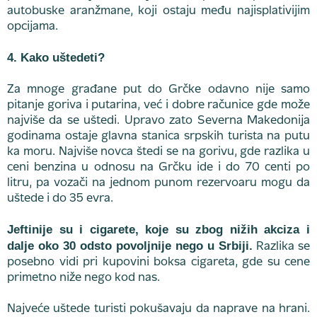
autobuske aranžmane, koji ostaju među najisplativijim
opcijama.
4. Kako uštedeti?
Za mnoge građane put do Grčke odavno nije samo
pitanje goriva i putarina, već i dobre računice gde može
najviše da se uštedi. Upravo zato Severna Makedonija
godinama ostaje glavna stanica srpskih turista na putu
ka moru. Najviše novca štedi se na gorivu, gde razlika u
ceni benzina u odnosu na Grčku ide i do 70 centi po
litru, pa vozači na jednom punom rezervoaru mogu da
uštede i do 35 evra.
Jeftinije su i cigarete, koje su zbog nižih akciza i
dalje oko 30 odsto povoljnije nego u Srbiji.
Razlika se
posebno vidi pri kupovini boksa cigareta, gde su cene
primetno niže nego kod nas.
Najveće uštede turisti pokušavaju da naprave na hrani.