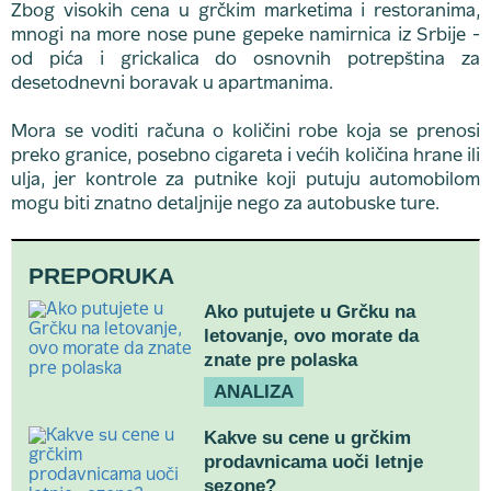
Zbog visokih cena u grčkim marketima i restoranima,
mnogi na more nose pune gepeke namirnica iz Srbije -
od pića i grickalica do osnovnih potrepština za
desetodnevni boravak u apartmanima.
Mora se voditi računa o količini robe koja se prenosi
preko granice, posebno cigareta i većih količina hrane ili
ulja, jer kontrole za putnike koji putuju automobilom
mogu biti znatno detaljnije nego za autobuske ture.
PREPORUKA
Ako putujete u Grčku na
letovanje, ovo morate da
znate pre polaska
ANALIZA
Kakve su cene u grčkim
prodavnicama uoči letnje
sezone?