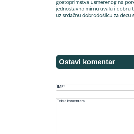
gostoprimstva usmerenog na porodic
jednostavno mirnu uvalu i dobru 
uz srdačnu dobrodošlicu za decu s
Ostavi komentar