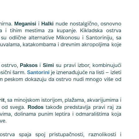
Meganisi
Halki
mirna.
i
nude nostalgično, osnovno
 i tihim mestima za kupanje. Kikladska ostrva
su odlične alternative Mikonosu i Santoriniju, sa
 uvalama, katakombama i drevnim akropoljima koje
Paksos
Simi
a ostrvo,
i
su pravi izbor, kombinujući
Santorini
asični šarm.
je iznenađujuće na listi – izleti
im peskom dokazuju da ostrvo nudi mnogo više od
it
, sa minojskom istorijom, plažama, akvarijumima i
Rodos
o od svega.
takođe predstavlja pravi raj za
ima, dolinama punim leptira i odmaralištima koja
ve.
strva spaja spoj pristupačnosti, raznolikosti i