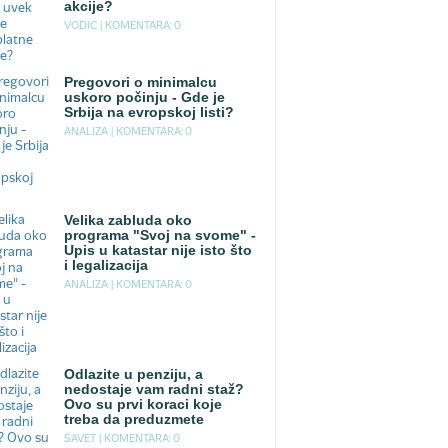
akcije?
VODIC |
KOMENTARA: 0
Pregovori o minimalcu
uskoro počinju - Gde je
Srbija na evropskoj listi?
ANALIZA |
KOMENTARA: 0
Velika zabluda oko
programa "Svoj na svome" -
Upis u katastar nije isto što
i legalizacija
ANALIZA |
KOMENTARA: 0
Odlazite u penziju, a
nedostaje vam radni staž?
Ovo su prvi koraci koje
treba da preduzmete
SAVET |
KOMENTARA: 0