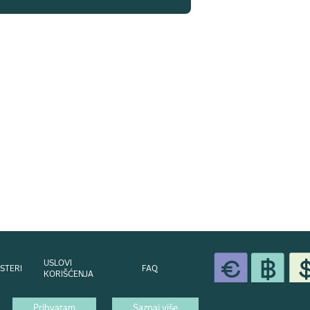
USLOVI
STERI
FAQ
KORIŠĆENJA
Prihvatam
Saznaj više