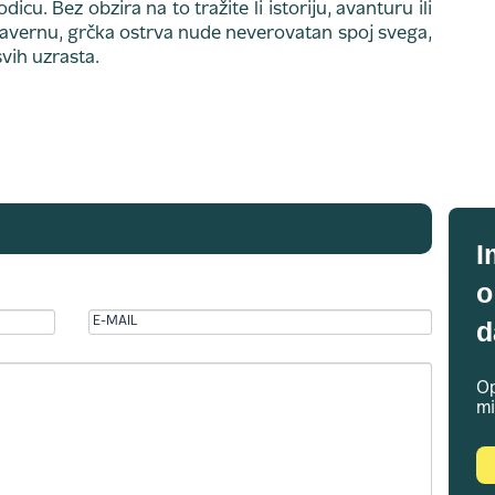
u. Bez obzira na to tražite li istoriju, avanturu ili
tavernu, grčka ostrva nude neverovatan spoj svega,
vih uzrasta.
I
o
d
Op
mi