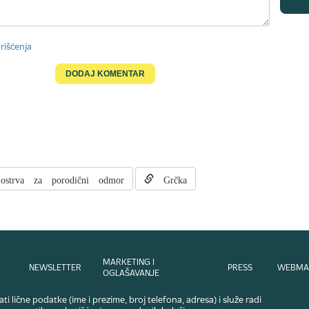
rišćenja
ostrva za porodični odmor
Grčka
MARKETING I
NEWSLETTER
PRESS
WEBMA
OGLAŠAVANJE
i lične podatke (ime i prezime, broj telefona, adresa) i služe radi