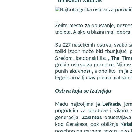
delikatan zadatak
Želite mesto za opuštanje, bezbed
tableta. A ako u blizini ima i dobra
Sa 227 naseljenih ostrva, svako s
toliki izbor može biti zbunjujuć
„The Tim
Srećom, londonski list
grčkih ostrva za porodice. Njihov
punih aktivnosti, a ono što im je
legendarna ljubav prema mališani
Ostrva koja se izdvajaju
Lefkada
Među najboljima je
, jo
pogodnim za brodove i vilama s
Zakintos
generacija.
oduševljava 
Kefa
kod Gerakasa, dok obližnja
posebno na mirnom severu oko Fi