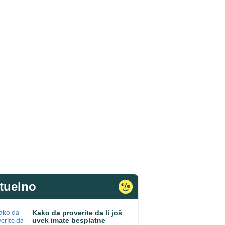
tuelno
Kako da proverite da li još
uvek imate besplatne