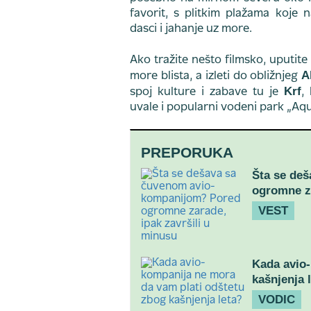
favorit, s plitkim plažama koje 
dasci i jahanje uz more.
Ako tražite nešto filmsko, uputite
A
more blista, a izleti do obližnjeg
Krf
spoj kulture i zabave tu je
,
uvale i popularni vodeni park „Aq
PREPORUKA
Šta se de
ogromne za
VEST
Kada avio-
kašnjenja 
VODIC