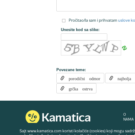
Pročitao/la sam i prihvatam
uslove ko
Unesite kod sa slike:
Povezane teme:
porodični odmor
najbolja 
grčka ostrva
O
NAMA
Sajt www.kamatica.com koristi kolačiće (cookies) koji mogu sadržat