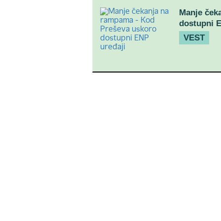
Manje ček
dostupni E
VEST