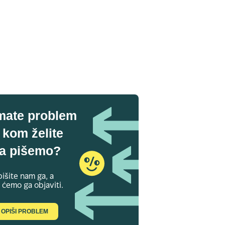
mate problem
 kom želite
a pišemo?
išite nam ga, a
 ćemo ga objaviti.
OPIŠI PROBLEM