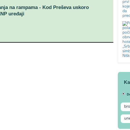
anja na rampama - Kod Preševa uskoro
NP uređaji
Ka
D