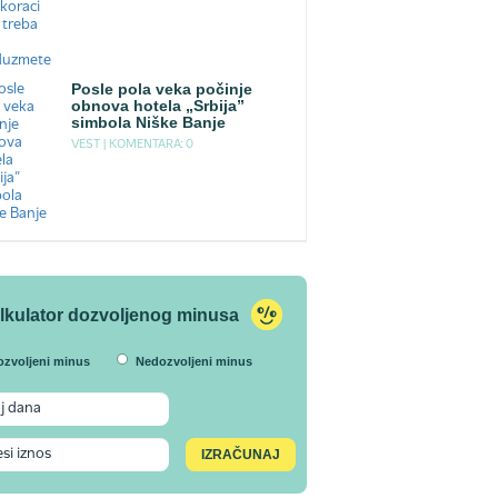
Posle pola veka počinje
obnova hotela „Srbija”
simbola Niške Banje
VEST |
KOMENTARA: 0
lkulator dozvoljenog minusa
ozvoljeni minus
Nedozvoljeni minus