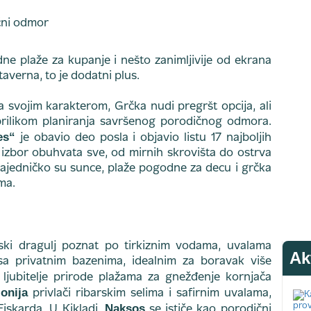
ne plaže za kupanje i nešto zanimljivije od ekrana
 taverna, to je dodatni plus.
a svojim karakterom, Grčka nudi pregršt opcija, ali
i prilikom planiranja savršenog porodičnog odmora.
es“
je obavio deo posla i objavio listu 17 najboljih
 izbor obuhvata sve, od mirnih skrovišta do ostrva
 zajedničko su sunce, plaže pogodne za decu i grčka
ma.
nski dragulj poznat po tirkiznim vodama, uvalama
Ak
a privatnim bazenima, idealnim za boravak više
ljubitelje prirode plažama za gnežđenje kornjača
lonija
privlači ribarskim selima i safirnim uvalama,
Naksos
skarda. U Kikladi,
se ističe kao porodični