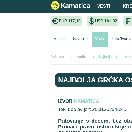
VESTI
KRE
117,36
101,82
EUR
USD
Analize
Savetnik
Vodič
Istraživanja
Početna
>
vodic
>
Najbolja grčka ostrv
NAJBOLJA GRČKA O
IZVOR
KAMATICA
Tekst objavljen: 21.08.2025 10:45
Putovanje s decom, bez obzi
Pronaći pravo ostrvo koje n