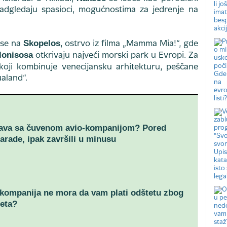
nadgledaju spasioci, mogućnostima za jedrenje na
Skopelos
 se na
, ostrvo iz filma „Mamma Mia!“, gde
lonisosa
otkrivaju najveći morski park u Evropi. Za
 koji kombinuje venecijansku arhitekturu, peščane
ualand“.
šava sa čuvenom avio-kompanijom? Pored
rade, ipak završili u minusu
kompanija ne mora da vam plati odštetu zbog
leta?