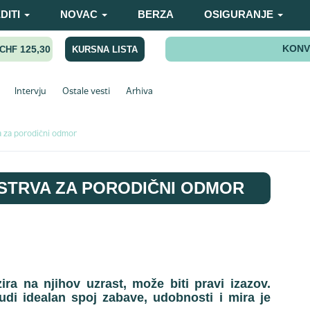
DITI
NOVAC
BERZA
OSIGURANJE
KONV
125,30
KURSNA LISTA
CHF
Intervju
Ostale vesti
Arhiva
a za porodični odmor
STRVA ZA PORODIČNI ODMOR
ra na njihov uzrast, može biti pravi izazov.
udi idealan spoj zabave, udobnosti i mira je