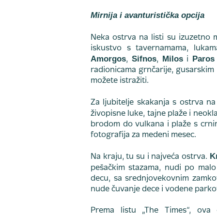
Mirnija i avanturistička opcija
Neka ostrva na listi su izuzetno 
iskustvo s tavernamama, lukama
Amorgos
Sifnos
Milos
Paros
,
,
i
radionicama grnčarije, gusarskim
možete istražiti.
Za ljubitelje skakanja s ostrva n
živopisne luke, tajne plaže i neokl
brodom do vulkana i plaže s crn
fotografija za medeni mesec.
Kr
Na kraju, tu su i najveća ostrva.
pešačkim stazama, nudi po mal
decu, sa srednjovekovnim zamkov
nude čuvanje dece i vodene parko
Prema listu „The Times“, ova o