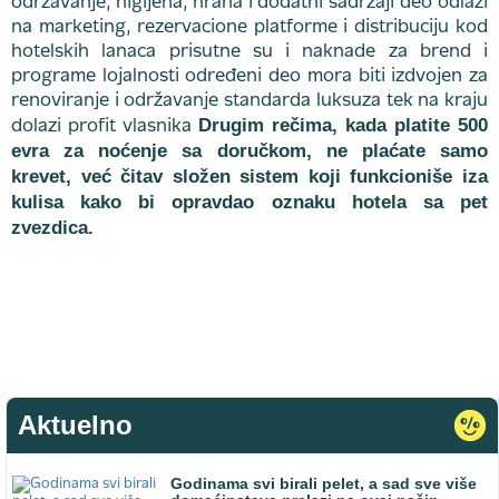
održavanje, higijena, hrana i dodatni sadržaji deo odlazi
na marketing, rezervacione platforme i distribuciju kod
hotelskih lanaca prisutne su i naknade za brend i
programe lojalnosti određeni deo mora biti izdvojen za
renoviranje i održavanje standarda luksuza tek na kraju
Drugim rečima, kada platite 500
dolazi profit vlasnika
evra za noćenje sa doručkom, ne plaćate samo
krevet, već čitav složen sistem koji funkcioniše iza
kulisa kako bi opravdao oznaku hotela sa pet
zvezdica.
Aktuelno
Godinama svi birali pelet, a sad sve više