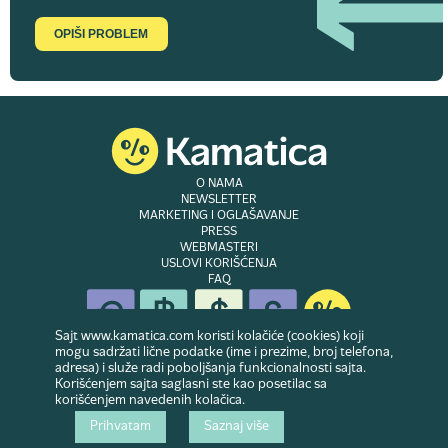
OPIŠI PROBLEM
O NAMA
NEWSLETTER
MARKETING I OGLAŠAVANJE
PRESS
WEBMASTERI
USLOVI KORIŠĆENJA
FAQ
Sajt www.kamatica.com koristi kolačiće (cookies) koji
mogu sadržati lične podatke (ime i prezime, broj telefona,
adresa) i služe radi poboljšanja funkcionalnosti sajta.
© Copyright 2007-2026. Website developed & owned by
Dubes doo
. Sva prava
Korišćenjem sajta saglasni ste kao posetilac sa
zadržana
korišćenjem navedenih kolačica.
Prihvatam
Saznaj više