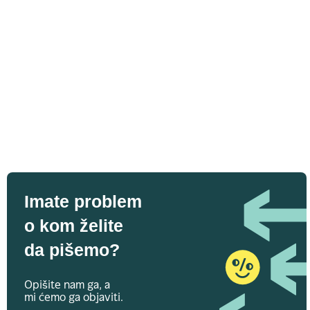
Imate problem
o kom želite
da pišemo?
Opišite nam ga, a
mi ćemo ga objaviti.