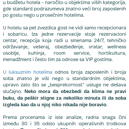
u budžetu hotela - naročito u objektima viših kategorija,
gde standard podrazumeva znatno veći broj zaposlenih
po gostu nego u prosečnim hotelima.
U hotelu sa pet zvezdica gost ne vidi samo recepcionara
i sobaricu. Iza jedne rezervacije stoje rezervacioni
centar, recepcija koja radi u smenama 24/7, tehničko
održavanje, vešeraj, obezbeđenje, vratar, wellness
osoblje, kuhinja, room service, hortikultura,
menadžment i često tim za odnose sa VIP gostima.
U luksuznim hotelima
odnos broja zaposlenih i broja
soba znatno je viši nego u standardnim objektima,
upravo zato što se „besprekornost“ usluge ne dešava
Neko mora da obezbedi da klima ne pravi
slučajno.
buku, da peškir stigne za nekoliko minuta ili da soba
izgleda kao da u njoj niko nikada nije boravio
.
Prema procenama iz iste analize, radna snaga čini
između 30 i 35 odsto ukupnih operativnih troškova