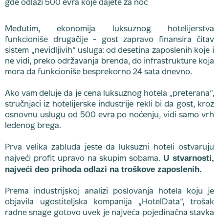
Međutim, ekonomija luksuznog hotelijerstva
funkcioniše drugačije - gost zapravo finansira čitav
sistem „nevidljivih“ usluga: od desetina zaposlenih koje i
ne vidi, preko održavanja brenda, do infrastrukture koja
mora da funkcioniše besprekorno 24 sata dnevno.
Ako vam deluje da je cena luksuznog hotela „preterana“,
stručnjaci iz hotelijerske industrije rekli bi da gost, kroz
osnovnu uslugu od 500 evra po noćenju, vidi samo vrh
ledenog brega.
Prva velika zabluda jeste da luksuzni hoteli ostvaruju
U stvarnosti,
najveći profit upravo na skupim sobama.
najveći deo prihoda odlazi na troškove zaposlenih.
Prema industrijskoj analizi poslovanja hotela koju je
objavila ugostiteljska kompanija „HotelData“, trošak
radne snage gotovo uvek je najveća pojedinačna stavka