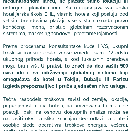
međunarodnom lancu, ne plaćate samo lokaciju ili
enterijer - plaćate i ime.
Kako objašnjava švajcarska
hotelijerska škola EHL, vlasnici hotela koji posluju pod
velikim brendovima plaćaju više vrsta naknada: pravo
korišćenja imena, pristup globalnim rezervacionim
sistemima, marketing fondove i programe lojalnosti.
Prema procenama konsultantske kuće HVS, ukupni
troškovi franšize često iznose između osam i 12 odsto
ukupnog prihoda hotela, a kod luksuznih brendova
U praksi, to znači da deo vaših 500
mogu biti i viši.
evra ide i na održavanje globalnog sistema koji
omogućava da hotel u Tokiju, Dubaiju ili Parizu
izgleda prepoznatljivo i pruža ujednačen nivo usluge.
Tačna raspodela troškova zavisi od zemlje, lokacije,
popunjenosti i tipa hotela, pa univerzalna formula ne
postoji. Ipak, na osnovu dostupnih analiza može se
napraviti okvirna slika: značajan deo odlazi na plate i
osoblje slede operativni troškovi: energija, vešeraj,