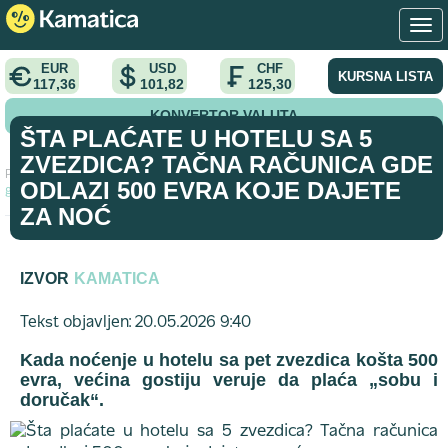
EUR
USD
CHF
KURSNA LISTA
117,36
101,82
125,30
KONVERTOR VALUTA
ŠTA PLAĆATE U HOTELU SA 5
ZVEZDICA? TAČNA RAČUNICA GDE
Početna
>
vodic
>
Šta plaćate u hotelu sa 5 zvezdica? Tačna računica
ODLAZI 500 EVRA KOJE DAJETE
gde odlazi 500 evra koje dajete za noć
ZA NOĆ
IZVOR
KAMATICA
Tekst objavljen: 20.05.2026 9:40
Kada noćenje u hotelu sa pet zvezdica košta 500
evra, većina gostiju veruje da plaća „sobu i
doručak“.