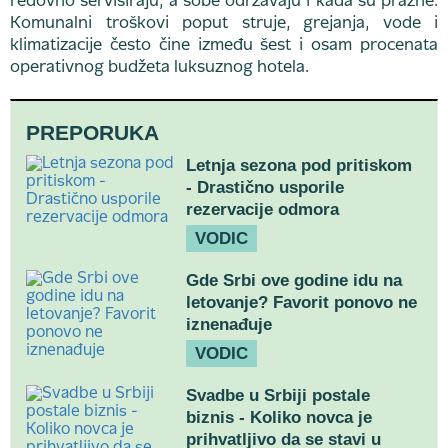
redovno servisiraju, a sobe održavaju i kada su prazne.
Komunalni troškovi poput struje, grejanja, vode i
klimatizacije često čine između šest i osam procenata
operativnog budžeta luksuznog hotela.
PREPORUKA
Letnja sezona pod pritiskom
- Drastično usporile
rezervacije odmora
VODIC
Gde Srbi ove godine idu na
letovanje? Favorit ponovo ne
iznenađuje
VODIC
Svadbe u Srbiji postale
biznis - Koliko novca je
prihvatljivo da se stavi u