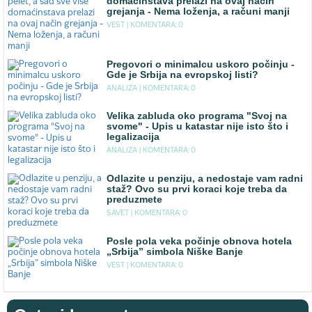
domaćinstava prelazi na ovaj način
grejanja - Nema loženja, a računi manji
VEST |
KOMENTARA: 0
Pregovori o minimalcu uskoro počinju -
Gde je Srbija na evropskoj listi?
ANALIZA |
KOMENTARA: 0
Velika zabluda oko programa "Svoj na
svome" - Upis u katastar nije isto što i
legalizacija
ANALIZA |
KOMENTARA: 0
Odlazite u penziju, a nedostaje vam radni
staž? Ovo su prvi koraci koje treba da
preduzmete
SAVET |
KOMENTARA: 0
Posle pola veka počinje obnova hotela
„Srbija” simbola Niške Banje
VEST |
KOMENTARA: 0