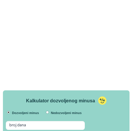
Kalkulator dozvoljenog minusa
Dozvoljeni minus
Nedozvoljeni minus