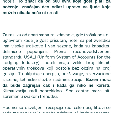
To znači da od 500 evra koje gost plati za
hotela.
noćenje, značajan deo odlazi upravo na ljude koje
možda nikada neće ni sresti.
Za razliku od apartmana za izdavanje, gde trošak postoji
uglavnom kada je gost prisutan, hotel sa pet zvezdica
ima visoke troškove i van sezone, kada su kapaciteti
delimično popunjeni. Prema računovodstvenom
standardu USALI (Uniform System of Accounts for the
Lodging Industry), hoteli imaju veliki broj fiksnih
operativnih troškova koji postoje bez obzira na broj
gostiju. To uključuje energiju, održavanje, rezervacione
Bazen mora
sisteme, tehničke službe i administraciju.
da bude zagrejan čak i kada ga niko ne koristi.
Klimatizacija radi neprekidno. Spa centar mora biti
spreman u svakom trenutku.
Hodnici su osvetljeni, recepcija radi cele noći, liftovi se