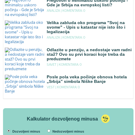
Pregovori o minimalcu uskoro počinju -
Gde je Srbija na evropskoj listi?
ANALIZA |
KOMENTARA: 0
Velika zabluda oko programa "Svoj na
svome" - Upis u katastar nije isto što i
legalizacija
ANALIZA |
KOMENTARA: 0
Odlazite u penziju, a nedostaje vam radni
staž? Ovo su prvi koraci koje treba da
preduzmete
SAVET |
KOMENTARA: 0
Posle pola veka počinje obnova hotela
„Srbija” simbola Niške Banje
VEST |
KOMENTARA: 0
Kalkulator dozvoljenog minusa
Dozvoljeni minus
Nedozvoljeni minus