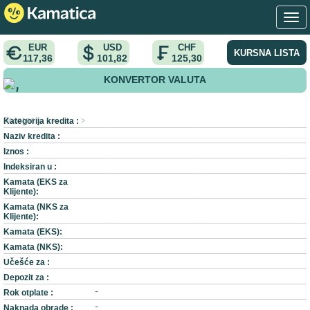
EUR
USD
CHF
KURSNA LISTA
117,36
101,82
125,30
KONVERTOR VALUTA
,
Kategorija kredita :
Početna
>
>
Naziv kredita :
Iznos :
Indeksiran u :
Kamata (EKS za
Klijente):
Kamata (NKS za
Klijente):
Kamata (EKS):
Kamata (NKS):
Učešće za :
Depozit za :
Rok otplate :
-
Naknada obrade :
-