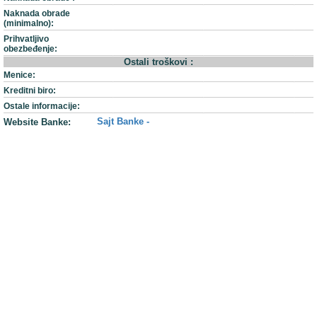
Naknada obrade
(minimalno):
Prihvatljivo
obezbeđenje:
Ostali troškovi :
Menice:
Kreditni biro:
Ostale informacije:
Sajt Banke -
Website Banke: