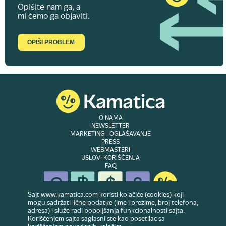
Opišite nam ga, a
mi ćemo ga objaviti.
OPIŠI PROBLEM
O NAMA
NEWSLETTER
MARKETING I OGLAŠAVANJE
PRESS
WEBMASTERI
USLOVI KORIŠĆENJA
FAQ
Sajt www.kamatica.com koristi kolačiće (cookies) koji
mogu sadržati lične podatke (ime i prezime, broj telefona,
adresa) i služe radi poboljšanja funkcionalnosti sajta.
© Copyright 2007-2026. Website developed & owned by
Dubes doo
. Sva prava
Korišćenjem sajta saglasni ste kao posetilac sa
zadržana