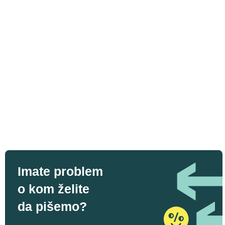
Imate problem
o kom želite
da pišemo?