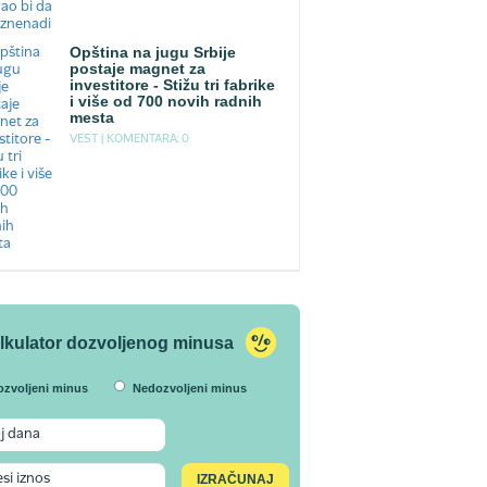
Opština na jugu Srbije
postaje magnet za
investitore - Stižu tri fabrike
i više od 700 novih radnih
mesta
VEST |
KOMENTARA: 0
lkulator dozvoljenog minusa
ozvoljeni minus
Nedozvoljeni minus