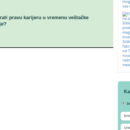
ati pravu karijeru u vremenu veštačke
je?
Ka
D