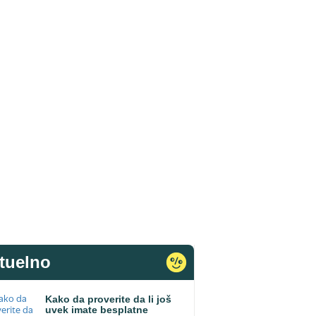
tuelno
Kako da proverite da li još
uvek imate besplatne