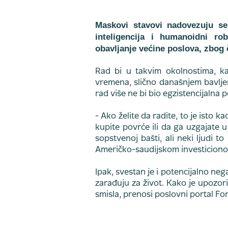
Maskovi stavovi nadovezuju se
inteligencija i humanoidni ro
obavljanje većine poslova, zbog 
Rad bi u takvim okolnostima, ka
vremena, slično današnjem bavljen
rad više ne bi bio egzistencijalna 
- Ako želite da radite, to je isto
kupite povrće ili da ga uzgajate 
sopstvenoj bašti, ali neki ljudi t
Američko-saudijskom investicion
Ipak, svestan je i potencijalno ne
zarađuju za život. Kako je upozor
smisla, prenosi poslovni portal Fo