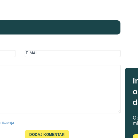
I
o
d
Op
rišćenja
mi