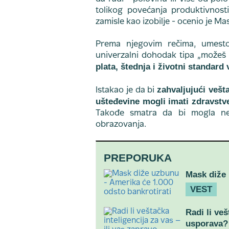
tolikog povećanja produktivnos
zamisle kao izobilje - ocenio je Ma
Prema njegovim rečima, umesto 
univerzalni dohodak tipa „možeš 
plata, štednja i životni standard
zahvaljujući vešta
Istakao je da bi
ušteđevine mogli imati zdravstv
Takođe smatra da bi mogla nes
obrazovanja.
PREPORUKA
Mask diže 
VEST
Radi li veš
usporava?