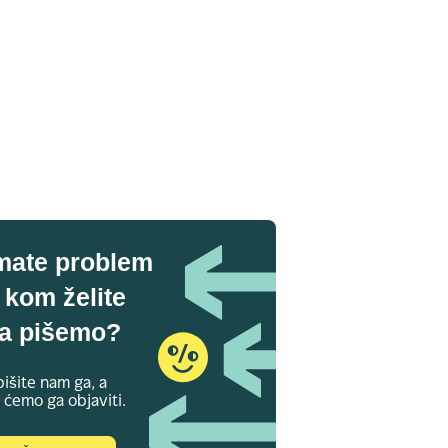
mate problem
 kom želite
a pišemo?
išite nam ga, a
 ćemo ga objaviti.