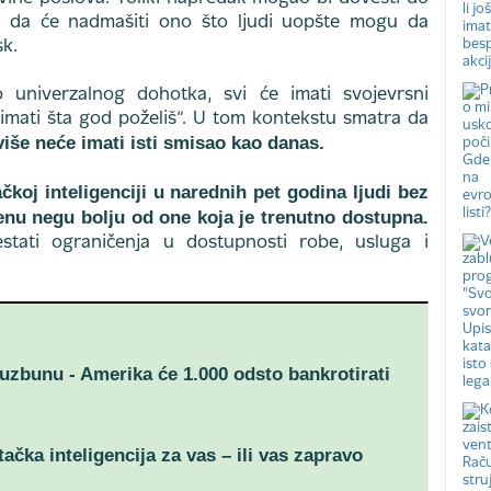
ti da će nadmašiti ono što ljudi uopšte mogu da
sk.
univerzalnog dohotka, svi će imati svojevrsni
imati šta god poželiš“. U tom kontekstu smatra da
 više neće imati isti smisao kao danas.
čkoj inteligenciji u narednih pet godina ljudi bez
enu negu bolju od one koja je trenutno dostupna.
tati ograničenja u dostupnosti robe, usluga i
uzbunu - Amerika će 1.000 odsto bankrotirati
tačka inteligencija za vas – ili vas zapravo