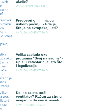
akcije?
VODIC |
KOMENTARA: 0
Pregovori o minimalcu
uskoro počinju - Gde je
Srbija na evropskoj listi?
ANALIZA |
KOMENTARA: 0
Velika zabluda oko
programa "Svoj na svome" -
Upis u katastar nije isto što
i legalizacija
ANALIZA |
KOMENTARA: 0
Koliko zaista troši
ventilator? Račun za struju
mogao bi da vas iznenadi
SAVET |
KOMENTARA: 0