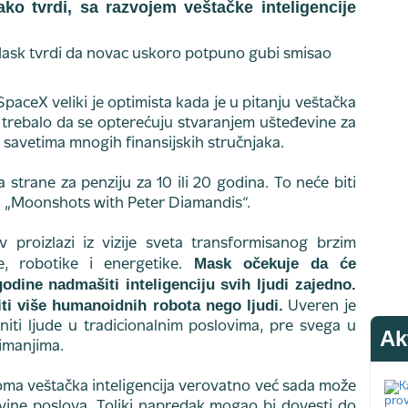
ko tvrdi, sa razvojem veštačke inteligencije
SpaceX veliki je optimista kada je u pitanju veštačka
di trebalo da se opterećuju stvaranjem ušteđevine za
 savetima mnogih finansijskih stručnjaka.
a strane za penziju za 10 ili 20 godina. To neće biti
u „Moonshots with Peter Diamandis“.
 proizlazi iz vizije sveta transformisanog brzim
Mask očekuje da će
e, robotike i energetike.
odine nadmašiti inteligenciju svih ljudi zajedno.
iti više humanoidnih robota nego ljudi.
Uveren je
niti ljude u tradicionalnim poslovima, pre svega u
Ak
nimanjima.
toma veštačka inteligencija verovatno već sada može
lovine poslova. Toliki napredak mogao bi dovesti do