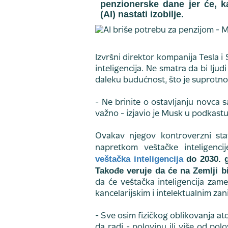
penzionerske dane jer će, ka
(AI) nastati izobilje.
Izvršni direktor kompanija Tesla i 
inteligencija. Ne smatra da bi lju
daleku budućnost, što je suprotno
- Ne brinite o ostavljanju novca s
važno - izjavio je Musk u podkast
Ovakav njegov kontroverzni stav
napretkom veštačke inteligencij
veštačka inteligencija
do 2030. g
Takođe veruje da će na Zemlji b
da će veštačka inteligencija zame
kancelarijskim i intelektualnim za
- Sve osim fizičkog oblikovanja a
da radi - polovinu ili više od po