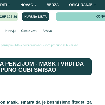
DITI
NOVAC
BERZA
OSIGURANJE
KONV
125,86
KURSNA LISTA
CHF
Intervju
Ostale vesti
Arhiva
a penzijom - Mask tvrdi da novac uskoro potpuno gubi smisao
A PENZIJOM - MASK TVRDI DA
PUNO GUBI SMISAO
Ilon Mask, smatra da je besmisleno štedeti za