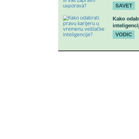
SAVET
Kako odabr
inteligenci
VODIC