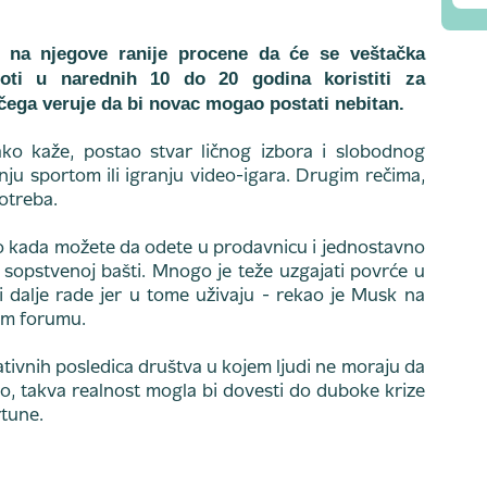
 na njegove ranije procene da će se veštačka
boti u narednih 10 do 20 godina koristiti za
čega veruje da bi novac mogao postati nebitan.
ko kaže, postao stvar ličnog izbora i slobodnog
ju sportom ili igranju video-igara. Drugim rečima,
potreba.
 kao kada možete da odete u prodavnicu i jednostavno
u sopstvenoj bašti. Mnogo je teže uzgajati povrće u
o i dalje rade jer u tome uživaju - rekao je Musk na
om forumu.
gativnih posledica društva u kojem ljudi ne moraju da
io, takva realnost mogla bi dovesti do duboke krize
rtune.