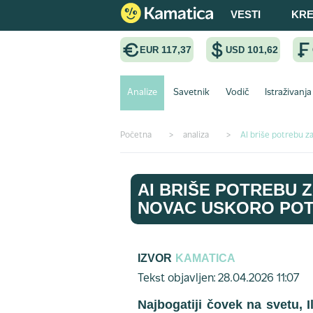
VESTI
KRE
117,37
101,62
EUR
USD
Analize
Savetnik
Vodič
Istraživanja
Početna
>
analiza
>
AI briše potrebu z
AI BRIŠE POTREBU Z
NOVAC USKORO POT
IZVOR
KAMATICA
Tekst objavljen: 28.04.2026 11:07
Najbogatiji čovek na svetu, 