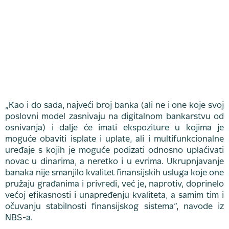
„Kao i do sada, najveći broj banka (ali ne i one koje svoj
poslovni model zasnivaju na digitalnom bankarstvu od
osnivanja) i dalje će imati ekspoziture u kojima je
moguće obaviti isplate i uplate, ali i multifunkcionalne
uređaje s kojih je moguće podizati odnosno uplaćivati
novac u dinarima, a neretko i u evrima. Ukrupnjavanje
banaka nije smanjilo kvalitet finansijskih usluga koje one
pružaju građanima i privredi, već je, naprotiv, doprinelo
većoj efikasnosti i unapređenju kvaliteta, a samim tim i
očuvanju stabilnosti finansijskog sistema”, navode iz
NBS-a.