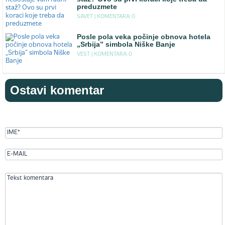
preduzmete
SAVET |
KOMENTARA: 0
Posle pola veka počinje obnova hotela
„Srbija” simbola Niške Banje
VEST |
KOMENTARA: 0
Ostavi komentar