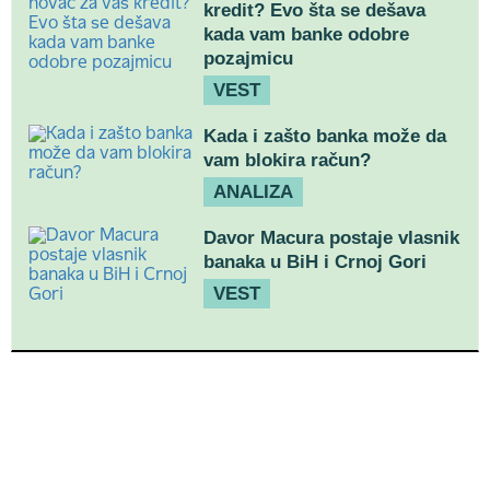
kredit? Evo šta se dešava
kada vam banke odobre
pozajmicu
VEST
Kada i zašto banka može da
vam blokira račun?
ANALIZA
Davor Macura postaje vlasnik
banaka u BiH i Crnoj Gori
VEST