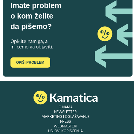
Imate problem
o kom želite
da pišemo?
Opišite nam ga, a
mi ćemo ga objaviti.
OPIŠI PROBLEM
O NAMA
NEWSLETTER
MARKETING I OGLAŠAVANJE
PRESS
WEBMASTERI
USLOVI KORIŠĆENJA