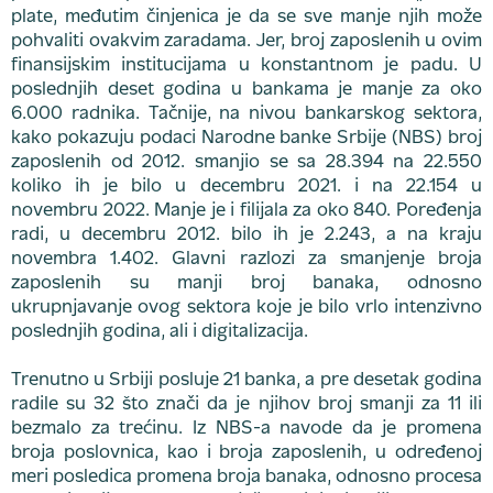
plate, međutim činjenica je da se sve manje njih može
pohvaliti ovakvim zaradama. Jer, broj zaposlenih u ovim
finansijskim institucijama u konstantnom je padu. U
poslednjih deset godina u bankama je manje za oko
6.000 radnika. Tačnije, na nivou bankarskog sektora,
kako pokazuju podaci Narodne banke Srbije (NBS) broj
zaposlenih od 2012. smanjio se sa 28.394 na 22.550
koliko ih je bilo u decembru 2021. i na 22.154 u
novembru 2022. Manje je i filijala za oko 840. Poređenja
radi, u decembru 2012. bilo ih je 2.243, a na kraju
novembra 1.402. Glavni razlozi za smanjenje broja
zaposlenih su manji broj banaka, odnosno
ukrupnjavanje ovog sektora koje je bilo vrlo intenzivno
poslednjih godina, ali i digitalizacija.
Trenutno u Srbiji posluje 21 banka, a pre desetak godina
radile su 32 što znači da je njihov broj smanji za 11 ili
bezmalo za trećinu. Iz NBS-a navode da je promena
broja poslovnica, kao i broja zaposlenih, u određenoj
meri posledica promena broja banaka, odnosno procesa