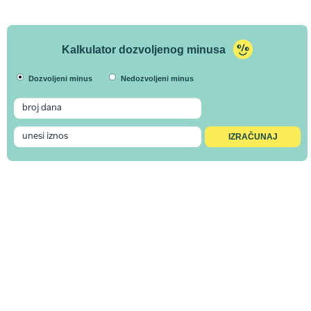
Kalkulator dozvoljenog minusa
Dozvoljeni minus
Nedozvoljeni minus