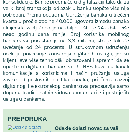
konsolidacije. Banke prednjače u digitalizaciji tako da za
veliki broj transakcija odlazak u banku uopšte više nije
potreban. Prema podacima Udruženja banaka u trećem
kvartalu prošle godine 40.000 ugovora između banaka
i klijenata zaključeno je na daljinu, što je 24 odsto više
nego godinu dana ranije. Broj korisnika mobilnog
bankarstva porastao je na 3,3 miliona, što je takođe
uvećanje od 24 procenta. U strukovnom udruženju
očekuju povećanje korišćenja digitalnih usluga, jer su
klijenti sve više tehnološki obrazovani i spremni da se
upuste u digitalno bankarstvo. U NBS kažu da kanali
komunikacije s korisnicima i način pružanja usluga
zavise od poslovnih politika banaka, pri čemu razvoj
digitalnog i elektronskog bankarstva predstavlja samo
dopunu tradicionalnih vidova komunikacije i postojećih
usluga u bankama.
PREPORUKA
Odakle dolazi novac za vaš