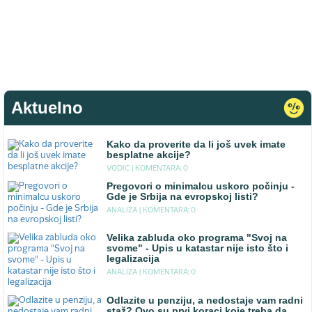
Aktuelno
Kako da proverite da li još uvek imate
besplatne akcije?
VODIC |
KOMENTARA: 0
Pregovori o minimalcu uskoro počinju -
Gde je Srbija na evropskoj listi?
ANALIZA |
KOMENTARA: 0
Velika zabluda oko programa "Svoj na
svome" - Upis u katastar nije isto što i
legalizacija
ANALIZA |
KOMENTARA: 0
Odlazite u penziju, a nedostaje vam radni
staž? Ovo su prvi koraci koje treba da