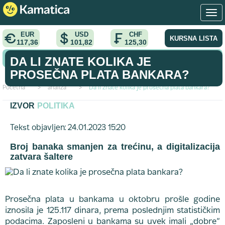
EUR
USD
CHF
KURSNA LISTA
117,36
101,82
125,30
KONVERTOR VALUTA
DA LI ZNATE KOLIKA JE
PROSEČNA PLATA BANKARA?
Početna
>
analiza
>
Da li znate kolika je prosečna plata bankara?
IZVOR
POLITIKA
Tekst objavljen: 24.01.2023 15:20
Broj banaka smanjen za trećinu, a digitalizacija
zatvara šaltere
Prosečna plata u bankama u oktobru prošle godine
iznosila je 125.117 dinara, prema poslednjim statističkim
podacima. Zaposleni u bankama su uvek imali „dobre”