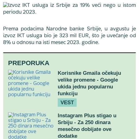
Prema podacima Narodne banke Srbije, u avgustu je
izvoz IKT usluga bio je 323 mil EUR, što je uvećanje od
8% u odnosu na isti mesec 2023. godine.
PREPORUKA
Korisnike Gmaila očekuju
velike promene - Google
ukida jednu popularnu
funkciju
VEST
Instagram Plus stigao u
Srbiju - Za 250 dinara
mesečno dobijate ove
dodatke