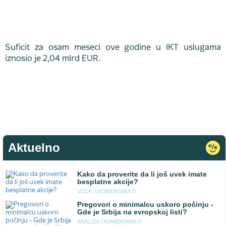
Suficit za osam meseci ove godine u IКT uslugama
iznosio je 2,04 mlrd EUR.
Aktuelno
Kako da proverite da li još uvek imate
besplatne akcije?
VODIC |
KOMENTARA: 0
Pregovori o minimalcu uskoro počinju -
Gde je Srbija na evropskoj listi?
ANALIZA |
KOMENTARA: 0