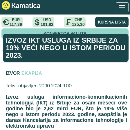
EUR
USD
CHF
KURSNA LISTA
117,36
101,82
125,30
KONVERTOR VALUTA
IZVOZ IKT USLUGA IZ SRBIJE ZA
19% VEĆI NEGO U ISTOM PERIODU
Početna
>
analiza
>
Izvoz IKT usluga iz Srbije za 19% veći nego u
2023.
istom periodu 2023.
IZVOR
EKAPIJA
Tekst objavljen: 20.10.2024 9:00
Izvoz usluga informaciono-komunikacionih
tehnologija (IКT) iz Srbije za osam meseci ove
godine bio je 2,62 mlrd EUR, što je 19% više
nego u istom periodu 2023. godine, saopštila je
danas Kancelarija za informacione tehnologije i
elektronsku upravu