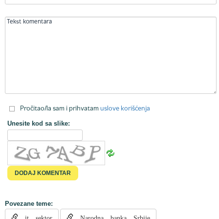
Pročitao/la sam i prihvatam
uslove korišćenja
Unesite kod sa slike:
Povezane teme:
it sektor
Narodna banka Srbije