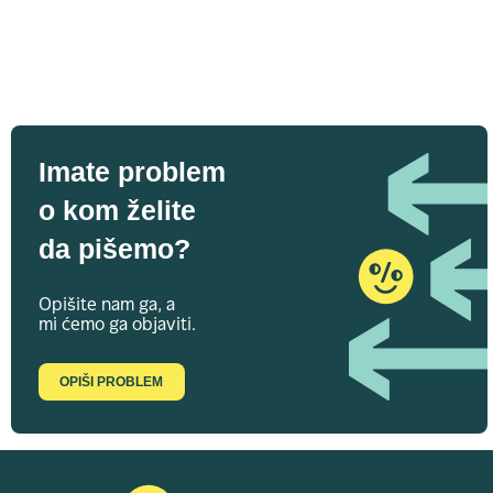
Imate problem
o kom želite
da pišemo?
Opišite nam ga, a
mi ćemo ga objaviti.
OPIŠI PROBLEM