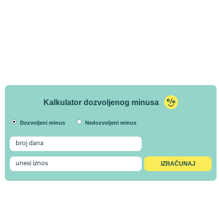
Kalkulator dozvoljenog minusa
Dozvoljeni minus
Nedozvoljeni minus