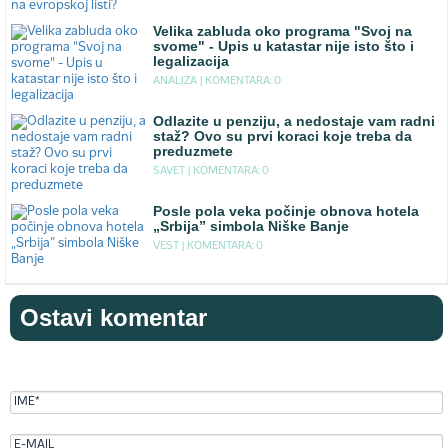
Velika zabluda oko programa "Svoj na
svome" - Upis u katastar nije isto što i
legalizacija
ANALIZA |
KOMENTARA: 0
Odlazite u penziju, a nedostaje vam radni
staž? Ovo su prvi koraci koje treba da
preduzmete
SAVET |
KOMENTARA: 0
Posle pola veka počinje obnova hotela
„Srbija” simbola Niške Banje
VEST |
KOMENTARA: 0
Ostavi komentar