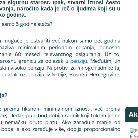
a sigurnu starost. Ipak, stvarni iznosi često
anja, naročito kada je reč o ljudima koji su u
ko godina.
u moguće je ostvariti već nakon samo pet godina
 naziva minimalnim periodom čekanja, odnosno
manje 60 meseci relevantnog osiguranja. Uz to,
starosnu granicu za odlazak u
penziju
. Međutim, tih
ki i visoku penziju. Naprotiv, za mnoge radnike taj
dodatak uz penziju iz Srbije, Bosne i Hercegovine,
ja?
e prema fiksnom minimalnom iznosu, već prema
Ak
te). Jedan puni bod dobija radnik koji tokom jedne
nu nemačku bruto platu. Ako zarađuje manje od
boda, a ako zarađuje više, dobija proporcionalno