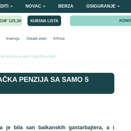
DITI
NOVAC
BERZA
OSIGURANJE
KONV
125,30
KURSNA LISTA
CHF
Intervju
Ostale vesti
Arhiva
čka penzija sa samo 5 godina staža?
AČKA PENZIJA SA SAMO 5
 je bila san balkanskih gastarbajtera, a i