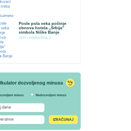
Posle pola veka počinje
obnova hotela „Srbija”
simbola Niške Banje
VEST |
KOMENTARA: 0
lkulator dozvoljenog minusa
ozvoljeni minus
Nedozvoljeni minus