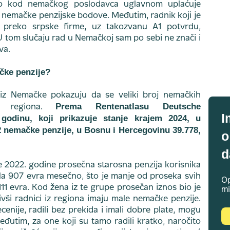
tno kod nemačkog poslodavca uglavnom uplaćuje
e nemačke penzijske bodove. Međutim, radnik koji je
preko srpske firme, uz takozvanu A1 potvrdu,
 U tom slučaju rad u Nemačkoj sam po sebi ne znači i
va.
čke penzije?
 iz Nemačke pokazuju da se veliki broj nemačkih
Prema Rentenatlasu Deutsche
je regiona.
I
godinu, koji prikazuje stanje krajem 2024, u
2 nemačke penzije, u Bosnu i Hercegovinu 39.778,
o
d
je 2022. godine prosečna starosna penzija korisnika
sila 907 evra mesečno, što je manje od proseka svih
Op
111 evra. Kod žena iz te grupe prosečan iznos bio je
mi
 bivši radnici iz regiona imaju male nemačke penzije.
enije, radili bez prekida i imali dobre plate, mogu
eđutim, za one koji su tamo radili kratko, naročito