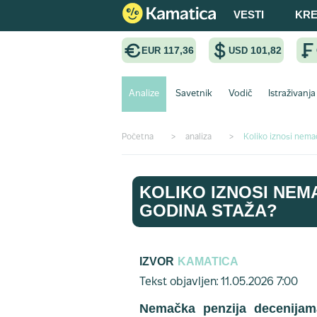
VESTI
KRE
117,36
101,82
EUR
USD
Analize
Savetnik
Vodič
Istraživanja
Početna
>
analiza
>
Koliko iznosi nema
KOLIKO IZNOSI NEM
GODINA STAŽA?
IZVOR
KAMATICA
Tekst objavljen: 11.05.2026 7:00
Nemačka penzija decenijama