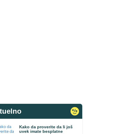
tuelno
Kako da proverite da li još
uvek imate besplatne