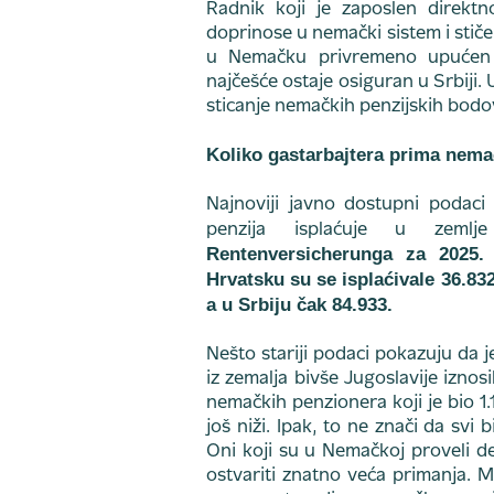
Radnik koji je zaposlen direk
doprinose u nemački sistem i stič
u Nemačku privremeno upućen 
najčešće ostaje osiguran u Srbiji.
sticanje nemačkih penzijskih bodo
Koliko gastarbajtera prima nema
Najnoviji javno dostupni podaci
penzija isplaćuje u zeml
Rentenversicherunga za 2025. 
Hrvatsku su se isplaćivale 36.83
a u Srbiju čak 84.933.
Nešto stariji podaci pokazuju da 
iz zemalja bivše Jugoslavije izno
nemačkih penzionera koji je bio 1.
još niži. Ipak, to ne znači da svi
Oni koji su u Nemačkoj proveli dec
ostvariti znatno veća primanja. M