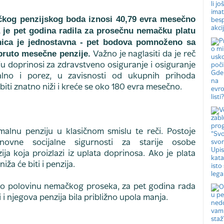
kog penzijskog boda iznosi 40,79 evra mesečno
a je pet godina radila za prosečnu nemačku platu
nica je jednostavna - pet bodova pomnoženo sa
 bruto mesečne penzije.
Važno je naglasiti da je reč
ju doprinosi za zdravstveno osiguranje i osiguranje
lno i porez, u zavisnosti od ukupnih prihoda
iti znatno niži i kreće se oko 180 evra mesečno.
lnu penziju u klasičnom smislu te reči. Postoje
novne socijalne sigurnosti za starije osobe
ija koja proizlazi iz uplata doprinosa. Ako je plata
ža će biti i penzija.
ivao polovinu nemačkog proseka, za pet godina rada
 i njegova penzija bila približno upola manja.