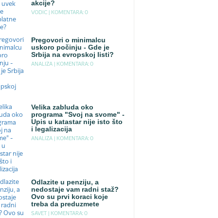
akcije?
VODIC |
KOMENTARA: 0
Pregovori o minimalcu
uskoro počinju - Gde je
Srbija na evropskoj listi?
ANALIZA |
KOMENTARA: 0
Velika zabluda oko
programa "Svoj na svome" -
Upis u katastar nije isto što
i legalizacija
ANALIZA |
KOMENTARA: 0
Odlazite u penziju, a
nedostaje vam radni staž?
Ovo su prvi koraci koje
treba da preduzmete
SAVET |
KOMENTARA: 0