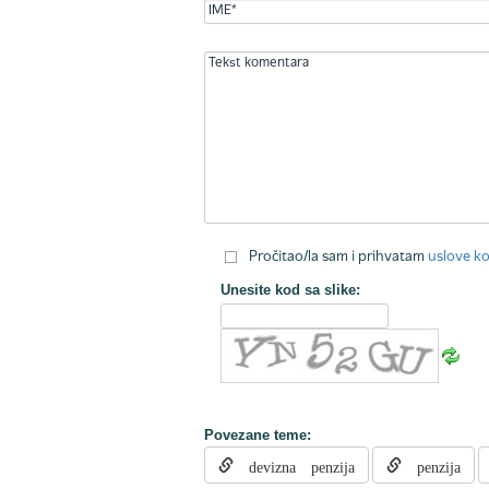
Pročitao/la sam i prihvatam
uslove ko
Unesite kod sa slike:
Povezane teme:
devizna penzija
penzija