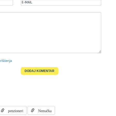
rišćenja
penzioneri
Nemačka