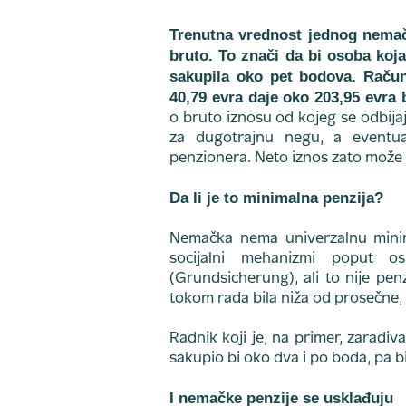
Trenutna vrednost jednog nemač
bruto. To znači da bi osoba koj
sakupila oko pet bodova. Raču
40,79 evra daje oko 203,95 evra
o bruto iznosu od kojeg se odbija
za dugotrajnu negu, a eventua
penzionera. Neto iznos zato može b
Da li je to minimalna penzija?
Nemačka nema univerzalnu minima
socijalni mehanizmi poput os
(Grundsicherung), ali to nije penz
tokom rada bila niža od prosečne, ni
Radnik koji je, na primer, zarađ
sakupio bi oko dva i po boda, pa bi
I nemačke penzije se usklađuju