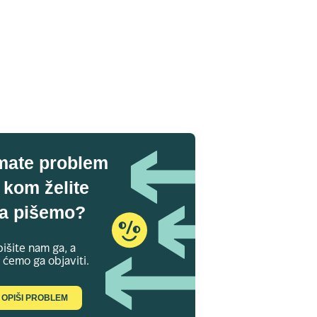
mate problem
 kom želite
a pišemo?
išite nam ga, a
 ćemo ga objaviti.
OPIŠI PROBLEM