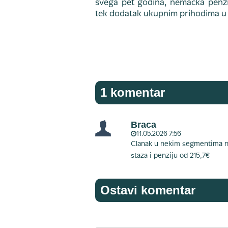
svega pet godina, nemačka penzij
tek dodatak ukupnim prihodima u s
1 komentar
Braca
11.05.2026 7:56
Clanak u nekim segmentima n
staza i penziju od 215,7€
Ostavi komentar