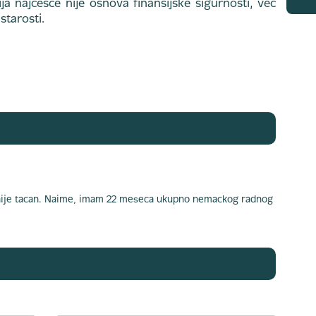
a najčešće nije osnova finansijske sigurnosti, već
tarosti.
ije tacan. Naime, imam 22 meseca ukupno nemackog radnog