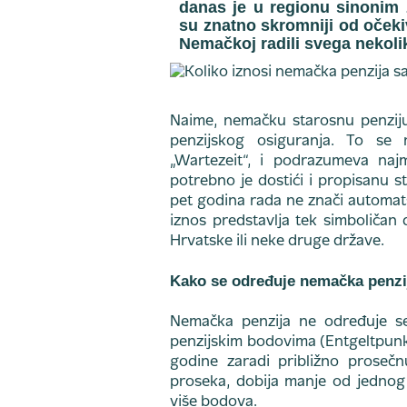
danas je u regionu sinonim z
su znatno skromniji od očekiv
Nemačkoj radili svega nekoli
Naime, nemačku starosnu penzij
penzijskog osiguranja. To se
„Wartezeit“, i podrazumeva naj
potrebno je dostići i propisanu 
pet godina rada ne znači automats
iznos predstavlja tek simboličan 
Hrvatske ili neke druge države.
Kako se određuje nemačka penzi
Nemačka penzija ne određuje s
penzijskim bodovima (Entgeltpunk
godine zaradi približno proseč
proseka, dobija manje od jednog 
više bodova.