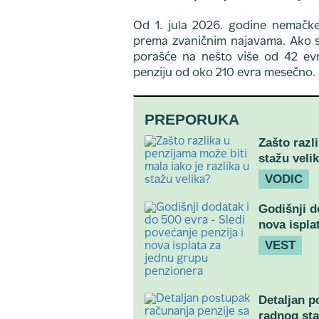
Od 1. jula 2026. godine nemačke
prema zvaničnim najavama. Ako s
porašće na nešto više od 42 evr
penziju od oko 210 evra mesečno.
PREPORUKA
Zašto razl
stažu veli
VODIC
Godišnji d
nova ispla
VEST
Detaljan p
radnog st