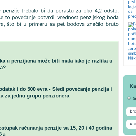
 penzije trebalo bi da porastu za oko 4,2 odsto,
e to povećanje potvrdi, vrednost penzijskog boda
a, što bi u primeru sa pet bodova značilo bruto
ika u penzijama može biti mala iako je razlika u
ka?
Ka
odatak i do 500 evra - Sledi povećanje penzija i
ta za jednu grupu penzionera
D
ostupak računanja penzije sa 15, 20 i 40 godina
aža