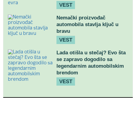
VEST
Nemački proizvođač
automobila stavlja ključ u
bravu
VEST
Lada otišla u stečaj? Evo šta
se zapravo dogodilo sa
legendarnim automobilskim
brendom
VEST