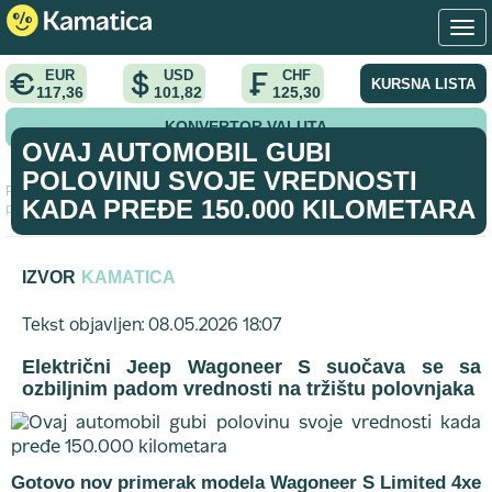
EUR
USD
CHF
KURSNA LISTA
117,36
101,82
125,30
KONVERTOR VALUTA
OVAJ AUTOMOBIL GUBI
POLOVINU SVOJE VREDNOSTI
Početna
>
vest
>
Ovaj automobil gubi polovinu svoje vrednosti kada
KADA PREĐE 150.000 KILOMETARA
pređe 150.000 kilometara
IZVOR
KAMATICA
Tekst objavljen: 08.05.2026 18:07
Električni Jeep Wagoneer S suočava se sa
ozbiljnim padom vrednosti na tržištu polovnjaka
Gotovo nov primerak modela Wagoneer S Limited 4xe