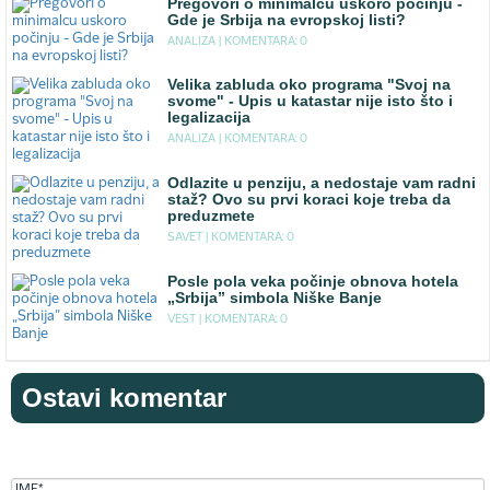
Pregovori o minimalcu uskoro počinju -
Gde je Srbija na evropskoj listi?
ANALIZA |
KOMENTARA: 0
Velika zabluda oko programa "Svoj na
svome" - Upis u katastar nije isto što i
legalizacija
ANALIZA |
KOMENTARA: 0
Odlazite u penziju, a nedostaje vam radni
staž? Ovo su prvi koraci koje treba da
preduzmete
SAVET |
KOMENTARA: 0
Posle pola veka počinje obnova hotela
„Srbija” simbola Niške Banje
VEST |
KOMENTARA: 0
Ostavi komentar