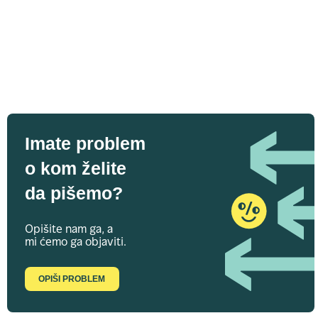
Imate problem
o kom želite
da pišemo?
Opišite nam ga, a
mi ćemo ga objaviti.
OPIŠI PROBLEM