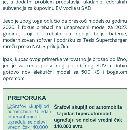
je, a dodatni problem predstavlja ukidanje federalnih
subvencija za kupovinu EV vozila u SAD.
Jeep je zbog toga odlučio da preskoči modelsku godinu
2026. i fokus prebaci na unapređeni model za 2027.
godinu, koji bi trebalo da dobije bolje baterije,
modernizovan softver i podršku za Tesla Supercharger
mrežu preko NACS priključka.
Ipak, kupac ovog primerka verovatno je prošao odlično,
jer je za cenu prosečnog porodičnog SUV-a dobio
gotovo nov električni model sa 500 KS i bogatom
opremom.
PREPORUKA
Šrafovi skuplji od automobila
- U jedan hiperautomobil
ugrađuju se delovi vredni čak
140.000 evra