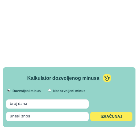
Kalkulator dozvoljenog minusa
Dozvoljeni minus
Nedozvoljeni minus