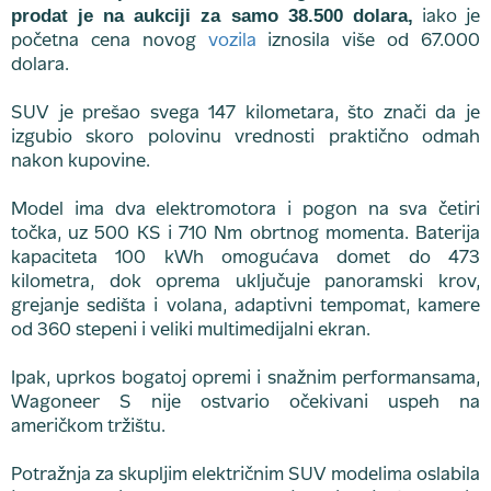
prodat je na aukciji za samo 38.500 dolara,
iako je
početna cena novog
vozila
iznosila više od 67.000
dolara.
SUV je prešao svega 147 kilometara, što znači da je
izgubio skoro polovinu vrednosti praktično odmah
nakon kupovine.
Model ima dva elektromotora i pogon na sva četiri
točka, uz 500 KS i 710 Nm obrtnog momenta. Baterija
kapaciteta 100 kWh omogućava domet do 473
kilometra, dok oprema uključuje panoramski krov,
grejanje sedišta i volana, adaptivni tempomat, kamere
od 360 stepeni i veliki multimedijalni ekran.
Ipak, uprkos bogatoj opremi i snažnim performansama,
Wagoneer S nije ostvario očekivani uspeh na
američkom tržištu.
Potražnja za skupljim električnim SUV modelima oslabila