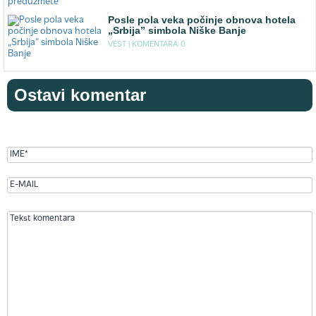
Posle pola veka počinje obnova hotela
„Srbija” simbola Niške Banje
VEST |
KOMENTARA: 0
Ostavi komentar