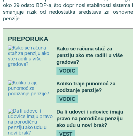
oko 29 odsto BDP-a, što doprinosi stabilnosti sistema i
smanjuje rizik od nedostatka sredstava za osnovne
penzije.
PREPORUKA
Kako se računa staž za
penziju ako ste radili u više
gradova?
VODIC
Koliko traje punomoć za
podizanje penzije?
VODIC
Da li udovci i udovice imaju
pravo na porodičnu penziju
ako uđu u novi brak?
VEST