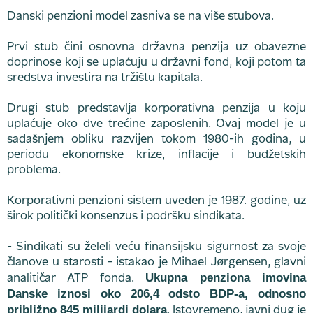
Danski penzioni model zasniva se na više stubova.
Prvi stub čini osnovna državna penzija uz obavezne
doprinose koji se uplaćuju u državni fond, koji potom ta
sredstva investira na tržištu kapitala.
Drugi stub predstavlja korporativna penzija u koju
uplaćuje oko dve trećine zaposlenih. Ovaj model je u
sadašnjem obliku razvijen tokom 1980-ih godina, u
periodu ekonomske krize, inflacije i budžetskih
problema.
Korporativni penzioni sistem uveden je 1987. godine, uz
širok politički konsenzus i podršku sindikata.
- Sindikati su želeli veću finansijsku sigurnost za svoje
članove u starosti - istakao je Mihael Jørgensen, glavni
Ukupna penziona imovina
analitičar ATP fonda.
Danske iznosi oko 206,4 odsto BDP-a, odnosno
približno 845 milijardi dolara
. Istovremeno, javni dug je