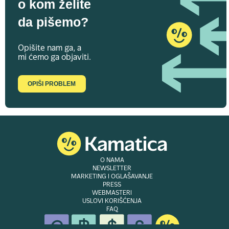
o kom želite
da pišemo?
Opišite nam ga, a
mi ćemo ga objaviti.
OPIŠI PROBLEM
O NAMA
NEWSLETTER
MARKETING I OGLAŠAVANJE
PRESS
WEBMASTERI
USLOVI KORIŠĆENJA
FAQ