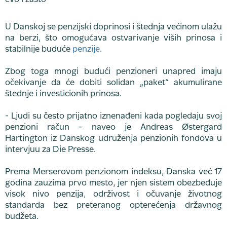
U Danskoj se penzijski doprinosi i štednja većinom ulažu
na berzi, što omogućava ostvarivanje viših prinosa i
stabilnije buduće
penzije
.
Zbog toga mnogi budući penzioneri unapred imaju
očekivanje da će dobiti solidan „paket“ akumulirane
štednje i investicionih prinosa.
- Ljudi su često prijatno iznenađeni kada pogledaju svoj
penzioni račun - naveo je Andreas Østergard
Hartington iz Danskog udruženja penzionih fondova u
intervjuu za Die Presse.
Prema Merserovom penzionom indeksu, Danska već 17
godina zauzima prvo mesto, jer njen sistem obezbeđuje
visok nivo penzija, održivost i očuvanje životnog
standarda bez preteranog opterećenja državnog
budžeta.