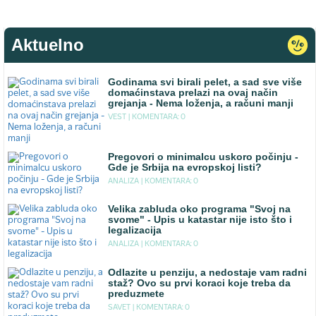
Aktuelno
Godinama svi birali pelet, a sad sve više
domaćinstava prelazi na ovaj način
grejanja - Nema loženja, a računi manji
VEST |
KOMENTARA: 0
Pregovori o minimalcu uskoro počinju -
Gde je Srbija na evropskoj listi?
ANALIZA |
KOMENTARA: 0
Velika zabluda oko programa "Svoj na
svome" - Upis u katastar nije isto što i
legalizacija
ANALIZA |
KOMENTARA: 0
Odlazite u penziju, a nedostaje vam radni
staž? Ovo su prvi koraci koje treba da
preduzmete
SAVET |
KOMENTARA: 0