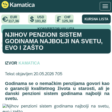
EUR
USD
CHF
KURSNA LISTA
117,36
101,82
125,30
KONVERTOR VALUTA
NJIHOV PENZIONI SISTEM
GODINAMA NAJBOLJI NA SVETU,
Početna
>
analiza
>
Njihov penzioni sistem godinama najbolji na
EVO I ZAŠTO
svetu, evo i zašto
IZVOR
KAMATICA
Tekst objavljen: 20.05.2026 7:05
Godinama se o nemačkim penzijama govori kao
o garanciji kvalitetnog života u starosti, ali je
danski penzioni sistem godinama najbolji na
svetu.