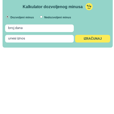
Kalkulator dozvoljenog minusa
Dozvoljeni minus
Nedozvoljeni minus