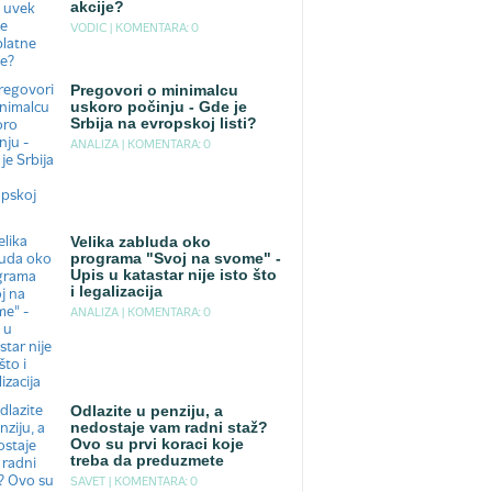
akcije?
VODIC |
KOMENTARA: 0
Pregovori o minimalcu
uskoro počinju - Gde je
Srbija na evropskoj listi?
ANALIZA |
KOMENTARA: 0
Velika zabluda oko
programa "Svoj na svome" -
Upis u katastar nije isto što
i legalizacija
ANALIZA |
KOMENTARA: 0
Odlazite u penziju, a
nedostaje vam radni staž?
Ovo su prvi koraci koje
treba da preduzmete
SAVET |
KOMENTARA: 0