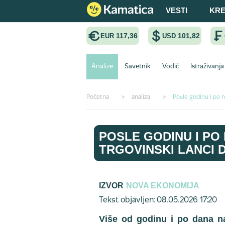
VESTI
KRE
117,36
101,82
EUR
USD
Analize
Savetnik
Vodič
Istraživanja
Početna
>
analiza
>
Posle godinu i po n
POSLE GODINU I PO
TRGOVINSKI LANCI 
IZVOR
NOVA EKONOMIJA
Tekst objavljen: 08.05.2026 17:20
Više od godinu i po dana na