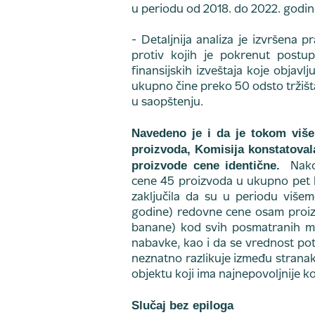
u periodu od 2018. do 2022. godin
- Detaljnija analiza je izvršena
protiv kojih je pokrenut postu
finansijskih izveštaja koje objavl
ukupno čine preko 50 odsto tržišta
u saopštenju.
Navedeno je i da je tokom više
proizvoda, Komisija konstatova
proizvode cene identične.
Nakon
cene 45 proizvoda u ukupno pet l
zaključila da su u periodu više
godine) redovne cene osam proizvod
banane) kod svih posmatranih malo
nabavke, kao i da se vrednost po
neznatno razlikuje između strana
objektu koji ima najnepovoljnije k
Slučaj bez epiloga