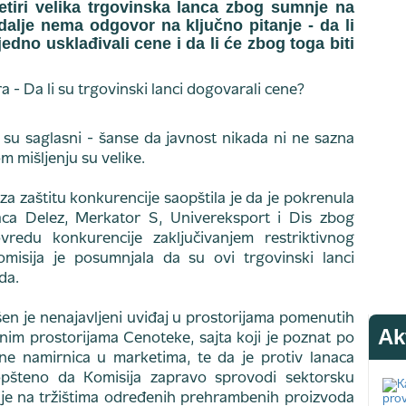
etiri velika trgovinska lanca zbog sumnje na
dalje nema odgovor na ključno pitanje - da li
jedno usklađivali cene i da li će zbog toga biti
 su saglasni - šanse da javnost nikada ni ne sazna
 mišljenju su velike.
a zaštitu konkurencije saopštila je da je pokrenula
aca Delez, Merkator S, Univereksport i Dis zbog
vredu konkurencije zaključivanjem restriktivnog
isija je posumnjala da su ovi trgovinski lanci
da.
šen je nenajavljeni uviđaj u prostorijama pomenutih
Ak
vnim prostorijama Cenoteke, sajta koji je poznat po
ne namirnica u marketima, te da je protiv lanaca
pšteno da Komisija zapravo sprovodi sektorsku
cije na tržištima određenih prehrambenih proizvoda