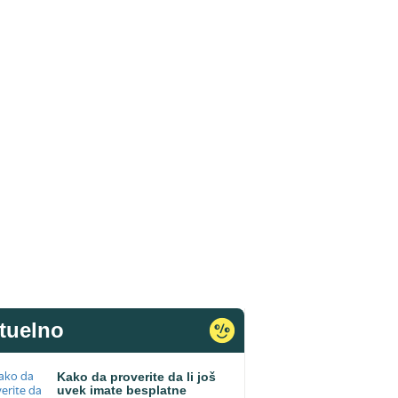
tuelno
Kako da proverite da li još
uvek imate besplatne