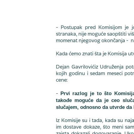
- Postupak pred Komisijom je jo
stranaka, nije moguće saopštiti vi
momenat njegovog okončanja - nav
Kada ćemo znati šta je Komisija ut
Dejan Gavrilovićiz Udruženja pot
kojih godinu i sedam meseci potro
cene:
Prvi razlog je to što Komisi
-
takođe moguće da je ceo slučaj
slučajem, odnosno da utvrde da l
Iz Komisije su i tada, kada su naj
im dostave dokaze, što meni samo