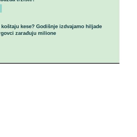
 koštaju kese? Godišnje izdvajamo hiljade
trgovci zarađuju milione