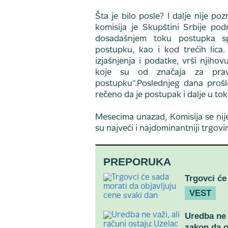
Šta je bilo posle? I dalje nije p
komisija je Skupštini Srbije pod
dosadašnjem toku postupka sp
postupku, kao i kod trećih lica.
izjašnjenja i podatke, vrši njih
koje su od značaja za pravi
postupku“.Poslednjeg dana prošle
rečeno da je postupak i dalje u tok
Mesecima unazad, Komisija se nije 
su najveći i najdominantniji trgovin
PREPORUKA
Trgovci će
VEST
Uredba ne 
zakon da o