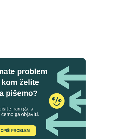
mate problem
 kom želite
a pišemo?
išite nam ga, a
 ćemo ga objaviti.
OPIŠI PROBLEM