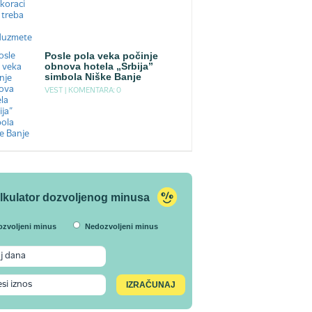
Posle pola veka počinje
obnova hotela „Srbija”
simbola Niške Banje
VEST |
KOMENTARA: 0
lkulator dozvoljenog minusa
ozvoljeni minus
Nedozvoljeni minus