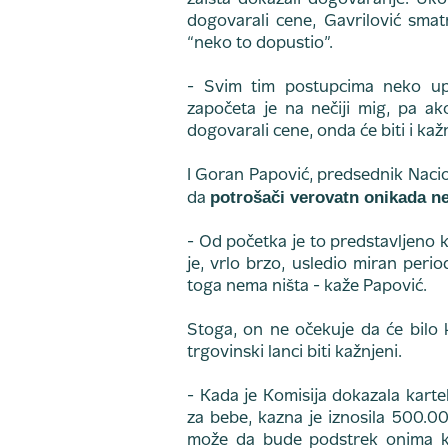
zaista dokazali dogovaranje. Uko
dogovarali cene, Gavrilović smatr
“neko to dopustio”.
- Svim tim postupcima neko upr
započeta je na nečiji mig, pa ak
dogovarali cene, onda će biti i kaž
I Goran Papović, predsednik Nacio
potrošači verovatn onikada ne
da
- Od početka je to predstavljeno ka
je, vrlo brzo, usledio miran perio
toga nema ništa - kaže Papović.
Stoga, on ne očekuje da će bilo k
trgovinski lanci biti kažnjeni.
- Kada je Komisija dokazala kart
za bebe, kazna je iznosila 500.00
može da bude podstrek onima ko