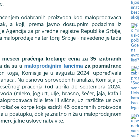
e.
 praćenjem odabranih proizvoda kod maloprodavaca
pak, a koji, prema javno dostupnim podacima iz
juje Agencija za privredne registre Republike Srbije,
 maloprodaje na teritoriji Srbije - navedeno je tada
 meseci praćenja kretanje cena za 35 izabranih
la da su u
maloprodajnim lancima
za posmatrane
 toga, Komisija je u avgustu 2024. upoređivala
anaca. Na osnovu sprovedenih analiza, Komisija je
mesečnog praćenja (od aprila do septembra 2024.
a (mleko, jogurt, ulje, brašno, šećer, jaja, kafa i
prodavaca bile iste ili slične, uz različite uslove
trošačke korpe koja sadrži 45 odabranih proizvoda
ka u postupku, dok je znatno niža u maloprodajnom
omercijalne uslove nabavke.