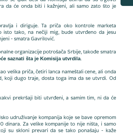
liko se ipak desi da Komisija utvrdi da su trgovci
a da će onda biti i kažnjeni, ali samo zato što je
avlja i diriguje. Ta priča oko kontrole marketa
o isto tako, na nečiji mig, bude utvrđeno da jesu
njeni - smatra Gavrilović.
nalne organizacije potrošača Srbije, takođe smatra
će saznati šta je Komisija utvrdila
.
o velika priča, četiri lanca nameštali cene, ali onda
d, koji dugo traje, dosta toga ima da se utvrdi. Od
akvi prekršaji biti utvrđeni, a samim tim, ni da će
elsko udruživanje kompanija koje se bave opremom
0 dinara. Za velike kompanije to nije ništa, i samo
ji su skloni prevari da se tako ponašaju - kaže