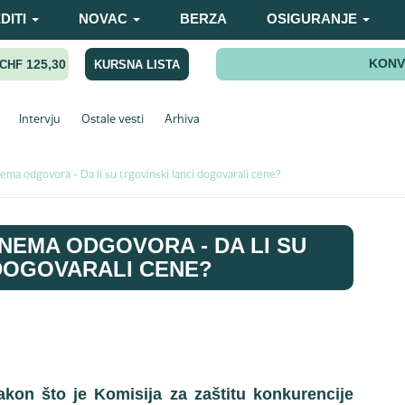
DITI
NOVAC
BERZA
OSIGURANJE
KONV
125,30
KURSNA LISTA
CHF
Intervju
Ostale vesti
Arhiva
ema odgovora - Da li su trgovinski lanci dogovarali cene?
 NEMA ODGOVORA - DA LI SU
DOGOVARALI CENE?
kon što je Komisija za zaštitu konkurencije