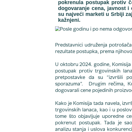
pokrenula postupak protiv č
dogovaranje cena, javnost i 
su najveći marketi u Srbiji za
kažnjeni.
Predstavnici udruženja potrošača
rezultate postupka, prema njihovom
U oktobru 2024. godine, Komisija z
postupak protiv trgovinskih lan
pretpostavke da su “izvršili po
sporazuma”. Drugim rečima, Kom
dogovarali cene pojedinih proizvo
Kako je Komisija tada navela, izvr
trgovinskih lanaca, kao i u poslo
tome što objavljuje uporedne ce
pokrenut postupak. Tada je sao
analizu stanja i uslova konkuren