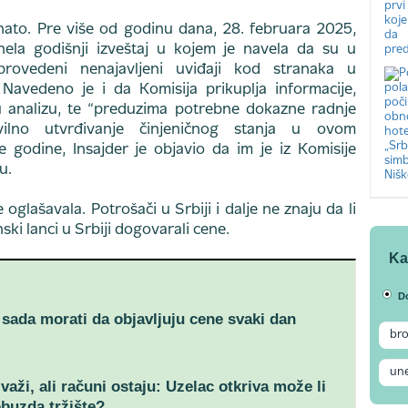
oznato. Pre više od godinu dana, 28. februara 2025,
nela godišnji izveštaj u kojem je navela da su u
rovedeni nenajavljeni uviđaji kod stranaka u
 Navedeno je i da Komisija prikuplja informacije,
ovu analizu, te “preduzima potrebne dokazne radnje
lno utvrđivanje činjeničnog stanja u ovom
 godine, Insajder je objavio da im je iz Komisije
u.
oglašavala. Potrošači u Srbiji i dalje ne znaju da li
ski lanci u Srbiji dogovarali cene.
Ka
D
 sada morati da objavljuju cene svaki dan
važi, ali računi ostaju: Uzelac otkriva može li
buzda tržište?