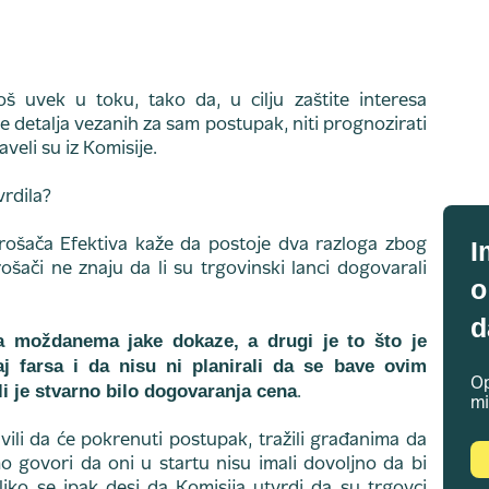
š uvek u toku, tako da, u cilju zaštite interesa
še detalja vezanih za sam postupak, niti prognozirati
eli su iz Komisije.
vrdila?
I
rošača Efektiva kaže da postoje dva razloga zbog
šači ne znaju da li su trgovinski lanci dogovarali
o
d
ja moždanema jake dokaze, a drugi je to što je
 farsa i da nisu ni planirali da se bave ovim
Op
i je stvarno bilo dogovaranja cena
.
mi
avili da će pokrenuti postupak, tražili građanima da
 govori da oni u startu nisu imali dovoljno da bi