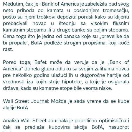
Međutim, čak je i Bank of America je zabeležila pad svog
neto prihoda od kamata u poslednjem tromesečju,
pošto su njeni troškovi depozita porasli kako su klijenti
prebacivali novac u štednju sa visokim fiksnim
kamatnim stopama ili u druge banke sa boljim stopama.
Cena toga što je jedna od banaka koje su „prevelike da
bi propale“, BofA podleže strogim propisima, koji koče
rast.
Pored toga, Bafet može da veruje da je „Bank of
America“ donela glupu odluku sa svojim zalihama novca
pre nekoliko godina ulažući ih u dugoročne hartije od
vrednosti iza kojih stoje hipoteke, a koje je osigurala
država, kada su kamatne stope bile veoma niske.
Wall Street Journal: Možda je sada vreme da se kupe
akcije BofA
Analiza Wall Street Journala je poprilično optimistična i
čak se predlaže kupovina akcija BofA, nasuprot