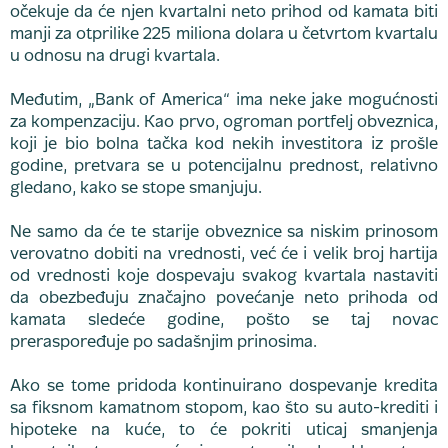
očekuje da će njen kvartalni neto prihod od kamata biti
manji za otprilike 225 miliona dolara u četvrtom kvartalu
u odnosu na drugi kvartala.
Međutim, „Bank of America“ ima neke jake mogućnosti
za kompenzaciju. Kao prvo, ogroman portfelj obveznica,
koji je bio bolna tačka kod nekih investitora iz prošle
godine, pretvara se u potencijalnu prednost, relativno
gledano, kako se stope smanjuju.
Ne samo da će te starije obveznice sa niskim prinosom
verovatno dobiti na vrednosti, već će i velik broj hartija
od vrednosti koje dospevaju svakog kvartala nastaviti
da obezbeđuju značajno povećanje neto prihoda od
kamata sledeće godine, pošto se taj novac
preraspoređuje po sadašnjim prinosima.
Ako se tome pridoda kontinuirano dospevanje kredita
sa fiksnom kamatnom stopom, kao što su auto-krediti i
hipoteke na kuće, to će pokriti uticaj smanjenja