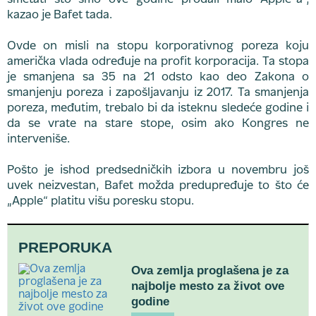
smetati što smo ove godine prodali malo Apple-a“,
kazao je Bafet tada.
Ovde on misli na stopu korporativnog poreza koju
američka vlada određuje na profit korporacija. Ta stopa
je smanjena sa 35 na 21 odsto kao deo Zakona o
smanjenju poreza i zapošljavanju iz 2017. Ta smanjenja
poreza, međutim, trebalo bi da isteknu sledeće godine i
da se vrate na stare stope, osim ako Kongres ne
interveniše.
Pošto je ishod predsedničkih izbora u novembru još
uvek neizvestan, Bafet možda predupređuje to što će
„Apple“ platitu višu poresku stopu.
PREPORUKA
Ova zemlja proglašena je za
najbolje mesto za život ove
godine