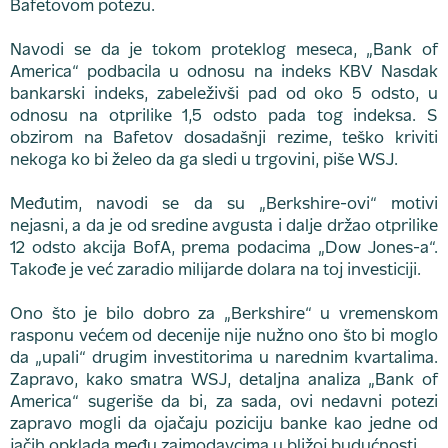
Bafetovom potezu.
Navodi se da je tokom proteklog meseca, „Bank of
America“ podbacila u odnosu na indeks KBV Nasdak
bankarski indeks, zabeleživši pad od oko 5 odsto, u
odnosu na otprilike 1,5 odsto pada tog indeksa. S
obzirom na Bafetov dosadašnji rezime, teško kriviti
nekoga ko bi želeo da ga sledi u trgovini, piše WSJ.
Međutim, navodi se da su „Berkshire-ovi“ motivi
nejasni, a da je od sredine avgusta i dalje držao otprilike
12 odsto akcija BofA, prema podacima „Dow Jones-a“.
Takođe je već zaradio milijarde dolara na toj investiciji.
Ono što je bilo dobro za „Berkshire“ u vremenskom
rasponu većem od decenije nije nužno ono što bi moglo
da „upali“ drugim investitorima u narednim kvartalima.
Zapravo, kako smatra WSJ, detaljna analiza „Bank of
America“ sugeriše da bi, za sada, ovi nedavni potezi
zapravo mogli da ojačaju poziciju banke kao jedne od
jačih opklada među zajmodavcima u bližoj budućnosti.