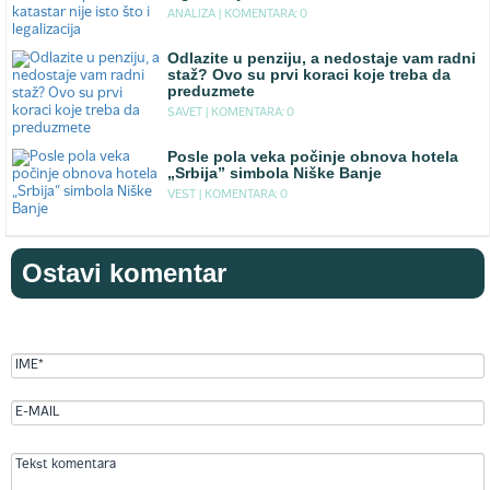
ANALIZA |
KOMENTARA: 0
Odlazite u penziju, a nedostaje vam radni
staž? Ovo su prvi koraci koje treba da
preduzmete
SAVET |
KOMENTARA: 0
Posle pola veka počinje obnova hotela
„Srbija” simbola Niške Banje
VEST |
KOMENTARA: 0
Ostavi komentar