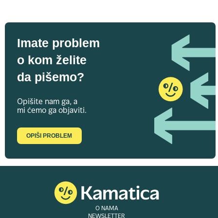
Imate problem
o kom želite
da pišemo?
Opišite nam ga, a
mi ćemo ga objaviti.
OPIŠI PROBLEM
O NAMA
NEWSLETTER