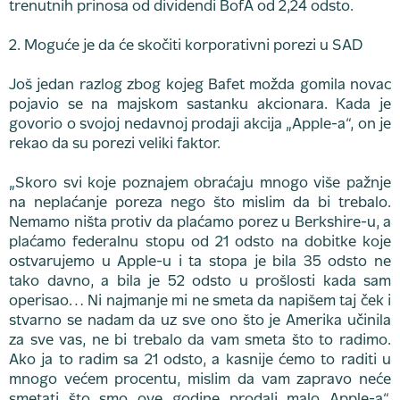
trenutnih prinosa od dividendi BofA od 2,24 odsto.
2. Moguće je da će skočiti korporativni porezi u SAD
Još jedan razlog zbog kojeg Bafet možda gomila novac
pojavio se na majskom sastanku akcionara. Kada je
govorio o svojoj nedavnoj prodaji akcija „Apple-a“, on je
rekao da su porezi veliki faktor.
„Skoro svi koje poznajem obraćaju mnogo više pažnje
na neplaćanje poreza nego što mislim da bi trebalo.
Nemamo ništa protiv da plaćamo porez u Berkshire-u, a
plaćamo federalnu stopu od 21 odsto na dobitke koje
ostvarujemo u Apple-u i ta stopa je bila 35 odsto ne
tako davno, a bila je 52 odsto u prošlosti kada sam
operisao… Ni najmanje mi ne smeta da napišem taj ček i
stvarno se nadam da uz sve ono što je Amerika učinila
za sve vas, ne bi trebalo da vam smeta što to radimo.
Ako ja to radim sa 21 odsto, a kasnije ćemo to raditi u
mnogo većem procentu, mislim da vam zapravo neće