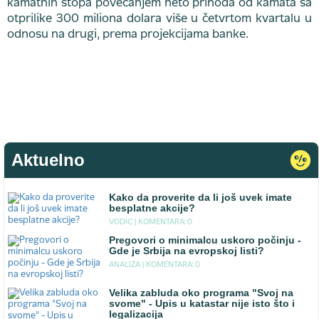
kamatnih stopa povećanjem neto prihoda od kamata sa
otprilike 300 miliona dolara više u četvrtom kvartalu u
odnosu na drugi, prema projekcijama banke.
Aktuelno
Kako da proverite da li još uvek imate
besplatne akcije?
VODIC |
KOMENTARA: 0
Pregovori o minimalcu uskoro počinju -
Gde je Srbija na evropskoj listi?
ANALIZA |
KOMENTARA: 0
Velika zabluda oko programa "Svoj na
svome" - Upis u katastar nije isto što i
legalizacija