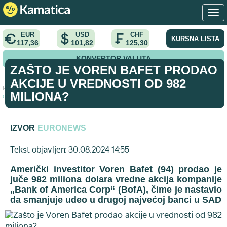
EUR
USD
CHF
KURSNA LISTA
117,36
101,82
125,30
KONVERTOR VALUTA
ZAŠTO JE VOREN BAFET PRODAO
AKCIJE U VREDNOSTI OD 982
Početna
>
analiza
>
Zašto je Voren Bafet prodao akcije u vrednosti
MILIONA?
od 982 miliona?
IZVOR
EURONEWS
Tekst objavljen: 30.08.2024 14:55
Američki investitor Voren Bafet (94) prodao je
juče 982 miliona dolara vredne akcija kompanije
„Bank of America Corp“ (BofA), čime je nastavio
da smanjuje udeo u drugoj najvećoj banci u SAD