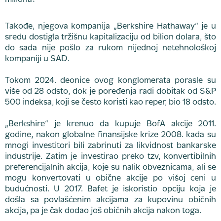
Takođe, njegova kompanija „Berkshire Hathaway“ je u
sredu dostigla tržišnu kapitalizaciju od bilion dolara, što
do sada nije pošlo za rukom nijednoj netehnološkoj
kompaniji u SAD.
Tokom 2024. deonice ovog konglomerata porasle su
više od 28 odsto, dok je poređenja radi dobitak od S&P
500 indeksa, koji se često koristi kao reper, bio 18 odsto.
„Berkshire“ je krenuo da kupuje BofA akcije 2011.
godine, nakon globalne finansijske krize 2008. kada su
mnogi investitori bili zabrinuti za likvidnost bankarske
industrije. Zatim je investirao preko tzv, konvertibilnih
preferencijalnih akcija, koje su nalik obveznicama, ali se
mogu konvertovati u obične akcije po višoj ceni u
budućnosti. U 2017. Bafet je iskoristio opciju koja je
došla sa povlašćenim akcijama za kupovinu običnih
akcija, pa je čak dodao još običnih akcija nakon toga.