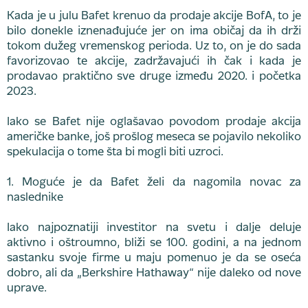
Kada je u julu Bafet krenuo da prodaje akcije BofA, to je
bilo donekle iznenađujuće jer on ima običaj da ih drži
tokom dužeg vremenskog perioda. Uz to, on je do sada
favorizovao te akcije, zadržavajući ih čak i kada je
prodavao praktično sve druge između 2020. i početka
2023.
Iako se Bafet nije oglašavao povodom prodaje akcija
američke banke, još prošlog meseca se pojavilo nekoliko
spekulacija o tome šta bi mogli biti uzroci.
1. Moguće je da Bafet želi da nagomila novac za
naslednike
Iako najpoznatiji investitor na svetu i dalje deluje
aktivno i oštroumno, bliži se 100. godini, a na jednom
sastanku svoje firme u maju pomenuo je da se oseća
dobro, ali da „Berkshire Hathaway“ nije daleko od nove
uprave.