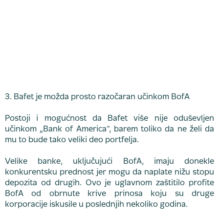
3. Bafet je možda prosto razočaran učinkom BofA
Postoji i mogućnost da Bafet više nije oduševljen
učinkom „Bank of America“, barem toliko da ne želi da
mu to bude tako veliki deo portfelja.
Velike banke, uključujući BofA, imaju donekle
konkurentsku prednost jer mogu da naplate nižu stopu
depozita od drugih. Ovo je uglavnom zaštitilo profite
BofA od obrnute krive prinosa koju su druge
korporacije iskusile u poslednjih nekoliko godina.