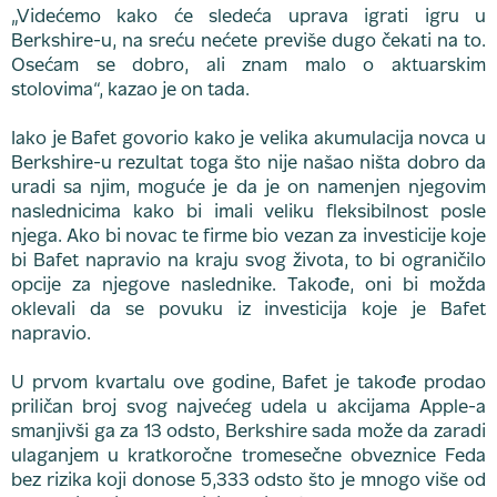
„Videćemo kako će sledeća uprava igrati igru u
Berkshire-u, na sreću nećete previše dugo čekati na to.
Osećam se dobro, ali znam malo o aktuarskim
stolovima“, kazao je on tada.
Iako je Bafet govorio kako je velika akumulacija novca u
Berkshire-u rezultat toga što nije našao ništa dobro da
uradi sa njim, moguće je da je on namenjen njegovim
naslednicima kako bi imali veliku fleksibilnost posle
njega. Ako bi novac te firme bio vezan za investicije koje
bi Bafet napravio na kraju svog života, to bi ograničilo
opcije za njegove naslednike. Takođe, oni bi možda
oklevali da se povuku iz investicija koje je Bafet
napravio.
U prvom kvartalu ove godine, Bafet je takođe prodao
priličan broj svog najvećeg udela u akcijama Apple-a
smanjivši ga za 13 odsto, Berkshire sada može da zaradi
ulaganjem u kratkoročne tromesečne obveznice Feda
bez rizika koji donose 5,333 odsto što je mnogo više od