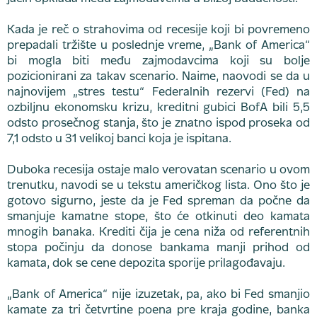
Kada je reč o strahovima od recesije koji bi povremeno
prepadali tržište u poslednje vreme, „Bank of America“
bi mogla biti među zajmodavcima koji su bolje
pozicionirani za takav scenario. Naime, naovodi se da u
najnovijem „stres testu“ Federalnih rezervi (Fed) na
ozbiljnu ekonomsku krizu, kreditni gubici BofA bili 5,5
odsto prosečnog stanja, što je znatno ispod proseka od
7,1 odsto u 31 velikoj banci koja je ispitana.
Duboka recesija ostaje malo verovatan scenario u ovom
trenutku, navodi se u tekstu američkog lista. Ono što je
gotovo sigurno, jeste da je Fed spreman da počne da
smanjuje kamatne stope, što će otkinuti deo kamata
mnogih banaka. Krediti čija je cena niža od referentnih
stopa počinju da donose bankama manji prihod od
kamata, dok se cene depozita sporije prilagođavaju.
„Bank of America“ nije izuzetak, pa, ako bi Fed smanjio
kamate za tri četvrtine poena pre kraja godine, banka