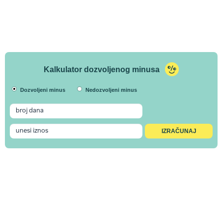
Kalkulator dozvoljenog minusa
Dozvoljeni minus
Nedozvoljeni minus