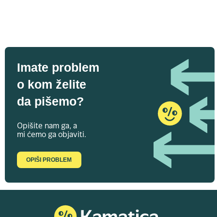
Imate problem
o kom želite
da pišemo?
Opišite nam ga, a
mi ćemo ga objaviti.
OPIŠI PROBLEM