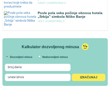
SAVET |
KOMENTARA: 0
Posle pola veka počinje obnova hotela
„Srbija” simbola Niške Banje
VEST |
KOMENTARA: 0
Kalkulator dozvoljenog minusa
Dozvoljeni minus
Nedozvoljeni minus