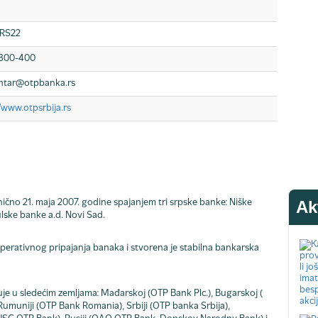
RS22
4800-400
entar@otpbanka.rs
//www.otpsrbija.rs
Ak
nično 21. maja 2007. godine spajanjem tri srpske banke: Niške
ulske banke a.d. Novi Sad.
erativnog pripajanja banaka i stvorena je stabilna bankarska
je u sledećim zemljama: Mađarskoj (OTP Bank Plc.), Bugarskoj (
umuniji (OTP Bank Romania), Srbiji (OTP banka Srbija),