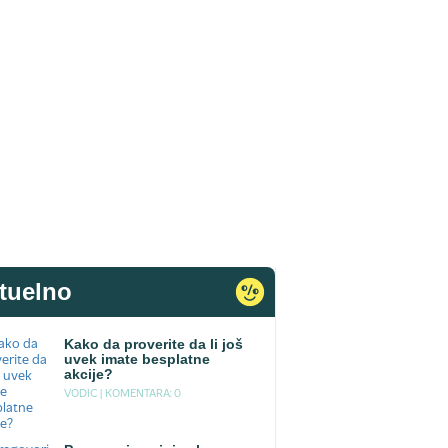
tuelno
Kako da proverite da li još
uvek imate besplatne
akcije?
VODIC |
KOMENTARA: 0