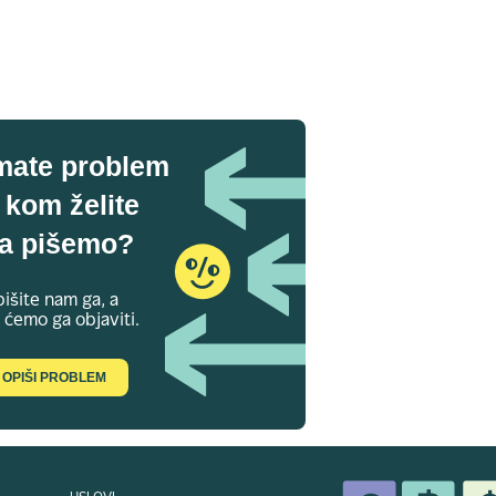
mate problem
 kom želite
a pišemo?
išite nam ga, a
 ćemo ga objaviti.
OPIŠI PROBLEM