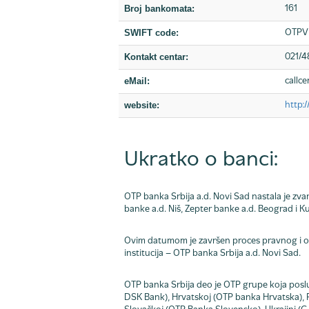
Broj bankomata:
161
SWIFT code:
OTPV
Kontakt centar:
021/
eMail:
callc
website:
http:
Ukratko o banci:
OTP banka Srbija a.d. Novi Sad nastala je zva
banke a.d. Niš, Zepter banke a.d. Beograd i K
Ovim datumom je završen proces pravnog i op
institucija – OTP banka Srbija a.d. Novi Sad.
OTP banka Srbija deo je OTP grupe koja poslu
DSK Bank), Hrvatskoj (OTP banka Hrvatska), R