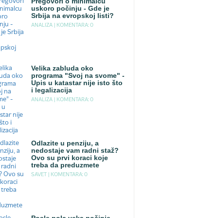
Pregovori o minimalcu
uskoro počinju - Gde je
Srbija na evropskoj listi?
ANALIZA |
KOMENTARA: 0
Velika zabluda oko
programa "Svoj na svome" -
Upis u katastar nije isto što
i legalizacija
ANALIZA |
KOMENTARA: 0
Odlazite u penziju, a
nedostaje vam radni staž?
Ovo su prvi koraci koje
treba da preduzmete
SAVET |
KOMENTARA: 0