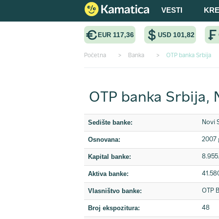
VESTI
KRE
117,36
101,82
EUR
USD
Početna
>
Banka
>
OTP banka Srbija
OTP banka Srbija, 
Sedište banke:
Novi 
Osnovana:
2007 
Kapital banke:
8.955
Aktiva banke:
41.58
Vlasništvo banke:
OTP 
Broj ekspozitura:
48