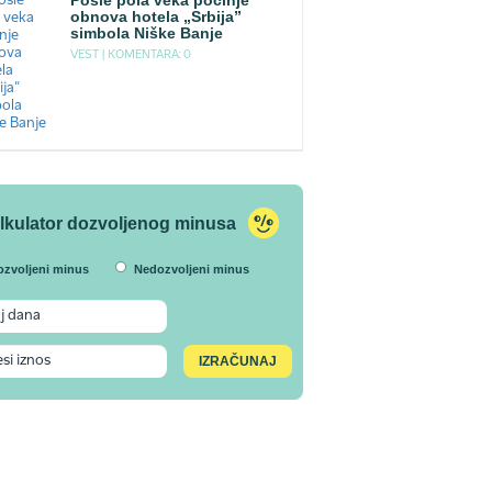
Posle pola veka počinje
obnova hotela „Srbija”
simbola Niške Banje
VEST |
KOMENTARA: 0
lkulator dozvoljenog minusa
ozvoljeni minus
Nedozvoljeni minus