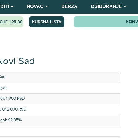
DITI
NOVAC
BERZA
OSIGURANJE
KONV
125,30
KURSNA LISTA
CHF
Novi Sad
Sad
god.
.664.000 RSD
0.042.000 RSD
Bank 92.05%