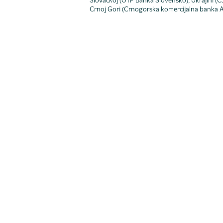
Slovačkoj (OTP Banka Slovensko), Ukrajini (
Crnoj Gori (Crnogorska komercijalna banka 