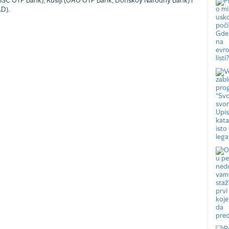
CJSC OTP Bank), Rusiji (OAO OTP Bank, Donskoy Narodny Bank) i
AD).