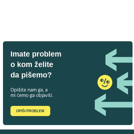
Imate problem
o kom želite
da pišemo?
Opišite nam ga, a
mi ćemo ga objaviti.
OPIŠI PROBLEM