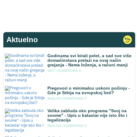
Aktuelno
Godinama svi birali pelet, a sad sve više
domaćinstava prelazi na ovaj način
grejanja - Nema loženja, a računi manji
VEST |
KOMENTARA: 0
Pregovori o minimalcu uskoro počinju -
Gde je Srbija na evropskoj listi?
ANALIZA |
KOMENTARA: 0
Velika zabluda oko programa "Svoj na
svome" - Upis u katastar nije isto što i
legalizacija
ANALIZA |
KOMENTARA: 0