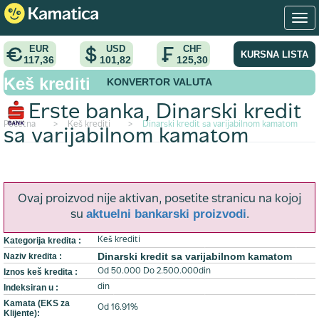
EUR
USD
CHF
KURSNA LISTA
117,36
101,82
125,30
Keš krediti
KONVERTOR VALUTA
Erste banka
, Dinarski kredit
Početna
>
Keš krediti
>
Dinarski kredit sa varijabilnom kamatom
sa varijabilnom kamatom
Ovaj proizvod nije aktivan, posetite stranicu na kojoj
aktuelni bankarski proizvodi
su
.
Kategorija kredita :
Keš krediti
Dinarski kredit sa varijabilnom kamatom
Naziv kredita :
Iznos keš kredita :
Od 50.000 Do 2.500.000din
Indeksiran u :
din
Kamata (EKS za
Od 16.91%
Klijente):