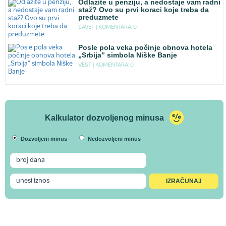
Odlazite u penziju, a nedostaje vam radni
staž? Ovo su prvi koraci koje treba da
preduzmete
SAVET |
KOMENTARA: 0
Posle pola veka počinje obnova hotela
„Srbija” simbola Niške Banje
VEST |
KOMENTARA: 0
Kalkulator dozvoljenog minusa
Dozvoljeni minus
Nedozvoljeni minus