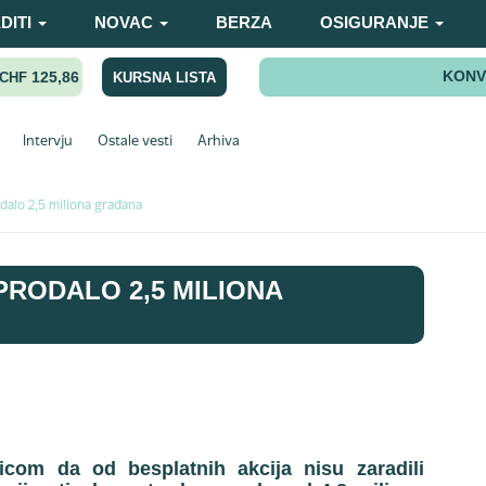
DITI
NOVAC
BERZA
OSIGURANJE
KONV
125,86
KURSNA LISTA
CHF
Intervju
Ostale vesti
Arhiva
dalo 2,5 miliona građana
PRODALO 2,5 MILIONA
icom da od besplatnih akcija nisu zaradili