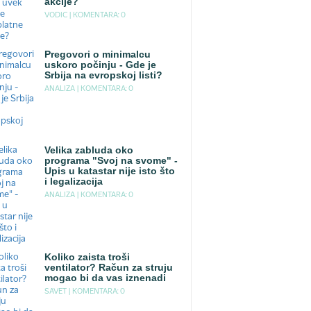
akcije?
VODIC |
KOMENTARA: 0
Pregovori o minimalcu
uskoro počinju - Gde je
Srbija na evropskoj listi?
ANALIZA |
KOMENTARA: 0
Velika zabluda oko
programa "Svoj na svome" -
Upis u katastar nije isto što
i legalizacija
ANALIZA |
KOMENTARA: 0
Koliko zaista troši
ventilator? Račun za struju
mogao bi da vas iznenadi
SAVET |
KOMENTARA: 0