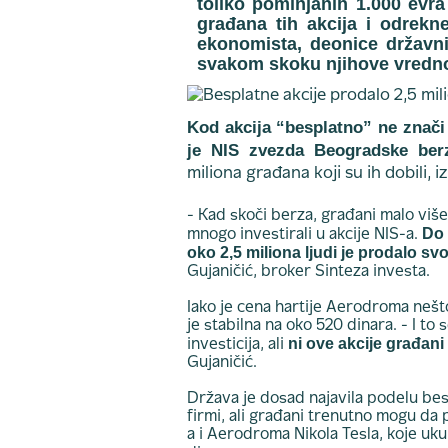
toliko pominjanih 1.000 evra
građana tih akcija i odrekne
ekonomista, deonice državni
svakom skoku njihove vrednos
Kod akcija “besplatno” ne znači i
je NIS zvezda Beogradske ber
miliona građana koji su ih dobili, iz
- Kad skoči berza, građani malo više 
Do 
mnogo investirali u akcije NIS-a.
oko 2,5 miliona ljudi je prodalo svo
Gujaničić, broker Sinteza investa.
Iako je cena hartije Aerodroma nešt
je stabilna na oko 520 dinara. - I to
ni ove akcije građani
investicija, ali
Gujaničić.
Država je dosad najavila podelu besp
firmi, ali građani trenutno mogu da 
a i Aerodroma Nikola Tesla, koje u