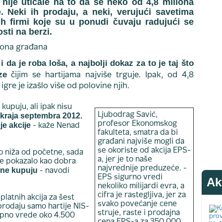
 nije uticale na to da se neko od 4,8 miliona
. Neki ih prodaju, a neki, verujući savetima
h firmi koje su u ponudi čuvaju radujući se
ti na berzi.
 da je roba loša, a najbolji dokaz za to je taj što
ze
čijim se hartijama najviše trguje. Ipak, od 4,8
 igre je izašlo više od polovine njih.
kupuju, ali ipak nisu
kraja septembra 2012.
Ljubodrag Savić,
profesor Ekonomskog
je akcije
- kaže Nenad
fakulteta, smatra da bi
građani najviše mogli da
se okoriste od akcija EPS-
o niža od početne, sada
a, jer je to naše
 se pokazalo kao dobra
najvrednije preduzeće. -
 ne kupuju
- navodi
EPS sigurno vredi
Ak
nekoliko milijardi evra, a
cifra je rastegljiva, jer za
latnih akcija za šest
svako povećanje cene
prodaju samo hartije NIS-
struje, raste i prodajna
kupno vrede oko 4.500