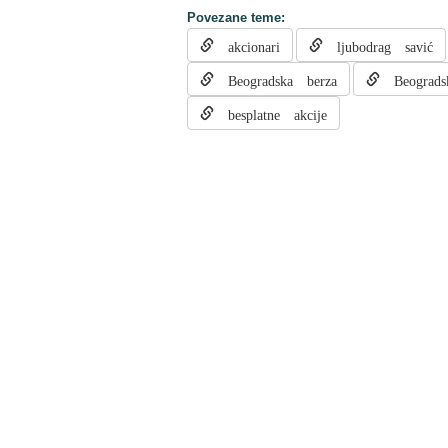
Povezane teme:
akcionari
ljubodrag savić
Beogradska berza
Beograds
besplatne akcije