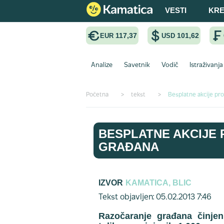
VESTI
KRE
117,37
101,62
EUR
USD
Analize
Savetnik
Vodič
Istraživanja
Početna
>
tekst
>
Besplatne akcije pro
BESPLATNE AKCIJE 
GRAĐANA
IZVOR
KAMATICA, BLIC
Tekst objavljen: 05.02.2013 7:46
Razočaranje građana činjen