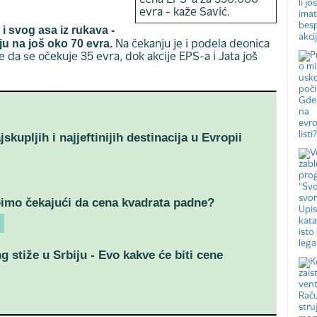
cena EPS-a za 350.000
evra - kaže Savić.
 i svog asa iz rukava -
ju na još oko 70 evra.
Na čekanju je i podela deonica
 da se očekuje 35 evra, dok akcije EPS-a i Jata još
jskupljih i najjeftinijih destinacija u Evropii
imo čekajući da cena kvadrata padne?
g stiže u Srbiju - Evo kakve će biti cene