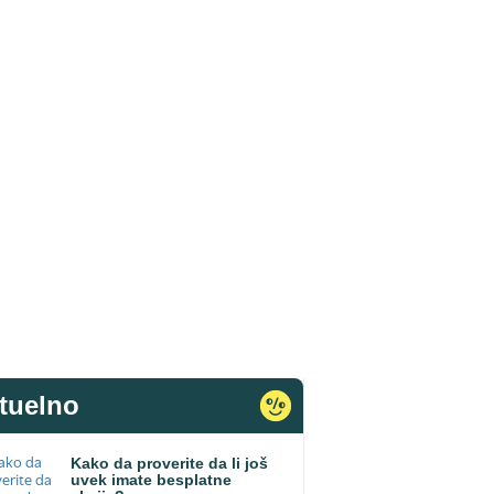
tuelno
Kako da proverite da li još
uvek imate besplatne