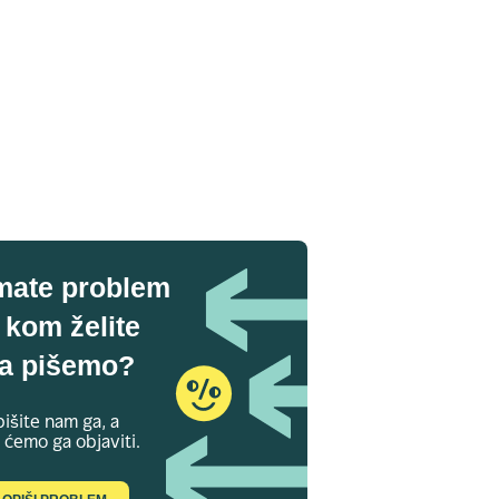
mate problem
 kom želite
a pišemo?
išite nam ga, a
 ćemo ga objaviti.