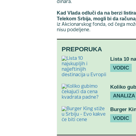
dinara.
Kad Vlada odluči da na berzi listira
Telekom Srbija, mogli bi da računa
iz Akcionarskog fonda, od čega može
nisu podeljene.
PREPORUKA
Lista 10 na
VODIC
Koliko gub
ANALIZA
Burger Kin
VODIC