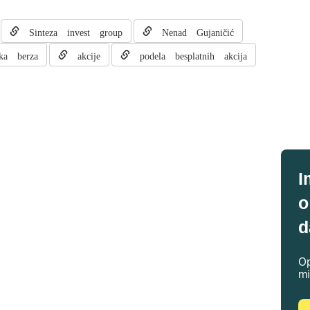
Sinteza invest group
Nenad Gujaničić
ka berza
akcije
podela besplatnih akcija
I
o
d
Op
mi