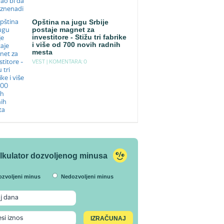
Opština na jugu Srbije
postaje magnet za
investitore - Stižu tri fabrike
i više od 700 novih radnih
mesta
VEST |
KOMENTARA: 0
lkulator dozvoljenog minusa
ozvoljeni minus
Nedozvoljeni minus