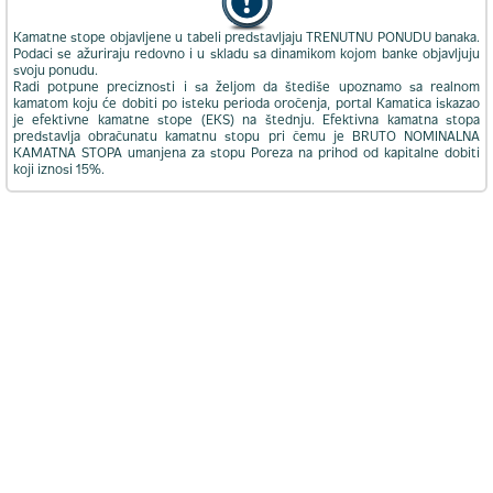
Kamatne stope objavljene u tabeli predstavljaju TRENUTNU PONUDU banaka.
Podaci se ažuriraju redovno i u skladu sa dinamikom kojom banke objavljuju
svoju ponudu.
Radi potpune preciznosti i sa željom da štediše upoznamo sa realnom
kamatom koju će dobiti po isteku perioda oročenja, portal Kamatica iskazao
je efektivne kamatne stope (EKS) na štednju. Efektivna kamatna stopa
predstavlja obračunatu kamatnu stopu pri čemu je BRUTO NOMINALNA
KAMATNA STOPA umanjena za stopu Poreza na prihod od kapitalne dobiti
koji iznosi 15%.