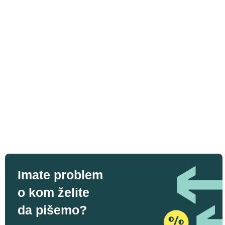
Imate problem
o kom želite
da pišemo?