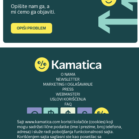
Opišite nam ga, a
mi ćemo ga objaviti.
OPIŠI PROBLEM
O NAMA
NEWSLETTER
MARKETING I OGLAŠAVANJE
PRESS
WEBMASTERI
USLOVI KORIŠĆENJA
FAQ
Sajt www.kamatica.com koristi kolačiće (cookies) koji
mogu sadržati lične podatke (ime i prezime, broj telefona,
adresa) i služe radi poboljšanja funkcionalnosti sajta.
© Copyright 2007-2026. Website developed & owned by
Dubes doo
. Sva prava
Korišćenjem sajta saglasni ste kao posetilac sa
zadržana