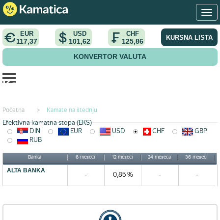
EUR
USD
CHF
KURSNA LISTA
117,37
101,62
125,86
KONVERTOR VALUTA
Kamata na štednju u chf valuti
Početna
>
Kamate na štednju
Efektivna kamatna stopa (EKS)
DIN
EUR
USD
CHF
GBP
RUB
Banka
6 meseci
12 meseci
24 meseca
36 meseci
ALTA BANKA
-
0,85 %
-
-