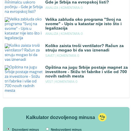
Gde je Srbija na evropskoj listi?
ANALIZA |
KOMENTARA: 0
Velika zabluda oko programa "Svoj na
svome" - Upis u katastar nije isto što i
legalizacija
ANALIZA |
KOMENTARA: 0
Koliko zaista troši ventilator? Račun za
struju mogao bi da vas iznenadi
SAVET |
KOMENTARA: 0
Opština na jugu Srbije postaje magnet za
investitore - Stižu tri fabrike i više od 700
novih radnih mesta
VEST |
KOMENTARA: 0
Kalkulator dozvoljenog minusa
Dozvoljeni minus
Nedozvoljeni minus