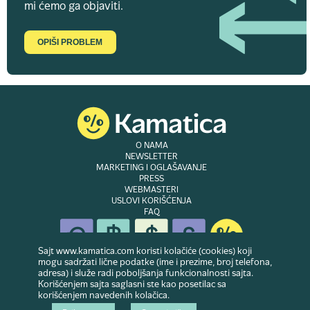
mi ćemo ga objaviti.
OPIŠI PROBLEM
O NAMA
NEWSLETTER
MARKETING I OGLAŠAVANJE
PRESS
WEBMASTERI
USLOVI KORIŠĆENJA
FAQ
Sajt www.kamatica.com koristi kolačiće (cookies) koji
mogu sadržati lične podatke (ime i prezime, broj telefona,
adresa) i služe radi poboljšanja funkcionalnosti sajta.
© Copyright 2007-2026. Website developed & owned by
Dubes doo
. Sva prava
Korišćenjem sajta saglasni ste kao posetilac sa
zadržana
korišćenjem navedenih kolačica.