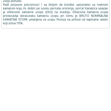
svoju ponudu.
Radi potpune preciznosti i sa željom da štediše upoznamo sa realnom
kamatom koju će dobiti po isteku perioda oročenja, portal Kamatica iskazao
je efektivne kamatne stope (EKS) na štednju. Efektivna kamatna stopa
predstavlja obračunatu kamatnu stopu pri čemu je BRUTO NOMINALNA
KAMATNA STOPA umanjena za stopu Poreza na prihod od kapitalne dobiti
koji iznosi 15%.