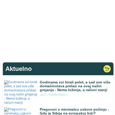
Aktuelno
Godinama svi birali pelet, a sad sve više
domaćinstava prelazi na ovaj način
grejanja - Nema loženja, a računi manji
VEST |
KOMENTARA: 0
Pregovori o minimalcu uskoro počinju -
Gde je Srbija na evropskoj listi?