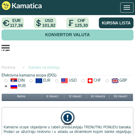
EUR
USD
CHF
KURSNA LISTA
117,36
101,82
125,30
KONVERTOR VALUTA
Kamata na štednju u rub valuti
Početna
>
Kamate na štednju
Efektivna kamatna stopa (EKS)
DIN
EUR
USD
CHF
GBP
RUB
Banka
6 meseci
12 meseci
24 meseca
36 meseci
Kamatne stope objavljene u tabeli predstavljaju TRENUTNU PONUDU banaka.
Podaci se ažuriraju redovno i u skladu sa dinamikom kojom banke objavljuju