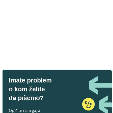
Imate problem
o kom želite
da pišemo?
Opišite nam ga, a