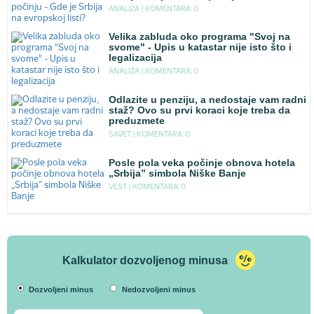
ANALIZA |
KOMENTARA: 0
Velika zabluda oko programa "Svoj na
svome" - Upis u katastar nije isto što i
legalizacija
ANALIZA |
KOMENTARA: 0
Odlazite u penziju, a nedostaje vam radni
staž? Ovo su prvi koraci koje treba da
preduzmete
SAVET |
KOMENTARA: 0
Posle pola veka počinje obnova hotela
„Srbija” simbola Niške Banje
VEST |
KOMENTARA: 0
Kalkulator dozvoljenog minusa
Dozvoljeni minus
Nedozvoljeni minus