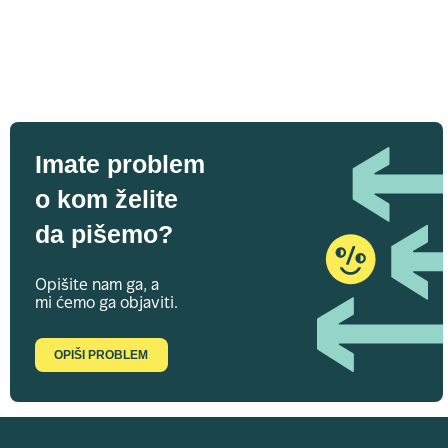
Imate problem
o kom želite
da pišemo?
Opišite nam ga, a
mi ćemo ga objaviti.
OPIŠI PROBLEM