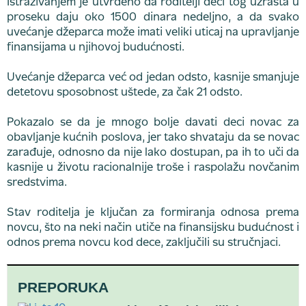
Istraživanjem je utvrđeno da roditelji deci tog uzrasta u
proseku daju oko 1500 dinara nedeljno, a da svako
uvećanje džeparca može imati veliki uticaj na upravljanje
finansijama u njihovoj budućnosti.
Uvećanje džeparca već od jedan odsto, kasnije smanjuje
detetovu sposobnost uštede, za čak 21 odsto.
Pokazalo se da je mnogo bolje davati deci novac za
obavljanje kućnih poslova, jer tako shvataju da se novac
zarađuje, odnosno da nije lako dostupan, pa ih to uči da
kasnije u životu racionalnije troše i raspolažu novčanim
sredstvima.
Stav roditelja je ključan za formiranja odnosa prema
novcu, što na neki način utiče na finansijsku budućnost i
odnos prema novcu kod dece, zaključili su stručnjaci.
PREPORUKA