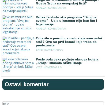
Gde je Srbija na evropskoj listi?
ANALIZA |
KOMENTARA: 0
Velika zabluda oko programa "Svoj na
svome" - Upis u katastar nije isto što i
legalizacija
ANALIZA |
KOMENTARA: 0
Odlazite u penziju, a nedostaje vam radni
staž? Ovo su prvi koraci koje treba da
preduzmete
SAVET |
KOMENTARA: 0
Posle pola veka počinje obnova hotela
„Srbija” simbola Niške Banje
VEST |
KOMENTARA: 0
Ostavi komentar