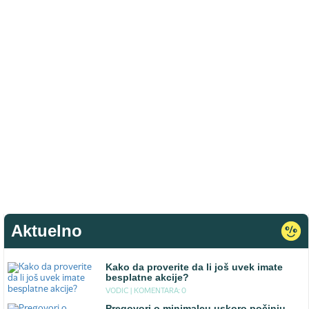
Aktuelno
Kako da proverite da li još uvek imate
besplatne akcije?
VODIC |
KOMENTARA: 0
Pregovori o minimalcu uskoro počinju -