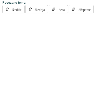
Povezane teme:
štediše
štednja
deca
džeparac