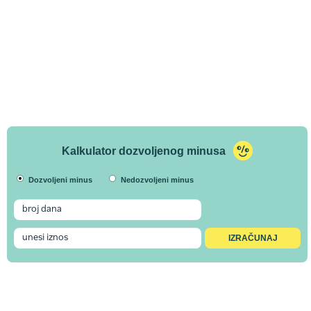
Kalkulator dozvoljenog minusa
Dozvoljeni minus
Nedozvoljeni minus