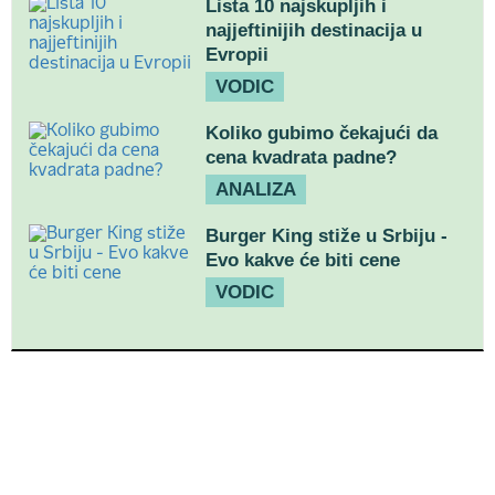
Lista 10 najskupljih i
najjeftinijih destinacija u
Evropii
VODIC
Koliko gubimo čekajući da
cena kvadrata padne?
ANALIZA
Burger King stiže u Srbiju -
Evo kakve će biti cene
VODIC