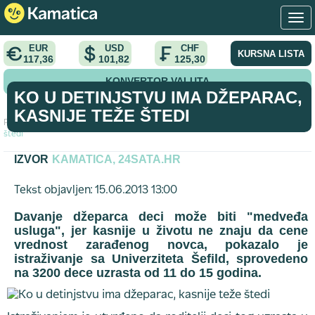
EUR
USD
CHF
KURSNA LISTA
117,36
101,82
125,30
KONVERTOR VALUTA
KO U DETINJSTVU IMA DŽEPARAC,
KASNIJE TEŽE ŠTEDI
Početna
>
tekst
>
Ko u detinjstvu ima džeparac, kasnije teže
štedi
IZVOR
KAMATICA, 24SATA.HR
Tekst objavljen: 15.06.2013 13:00
Davanje džeparca deci može biti "medveđa
usluga", jer kasnije u životu ne znaju da cene
vrednost zarađenog novca, pokazalo je
istraživanje sa Univerziteta Šefild, sprovedeno
na 3200 dece uzrasta od 11 do 15 godina.