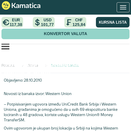
EUR
USD
CHF
KURSNA LISTA
117,38
101,77
125,84
KONVERTOR VALUTA
Western Union transfer novca u
svim ekspoziturama UniCredit
Početna
>
Arhiva
>
Novosti iz banaka
Banke u Srbiji
Objavljeno: 28.10.2010
Novosti iz banaka
izvor: Western Union
– Potpisivanjem ugovora između UniCredit Bank Srbija i Western
Uniona, građanima je omogućeno da u svih 69 ekspozitura banke
lociranih u 48 gradova, koriste uslugu Western Union® Money
TransferSM.
Ovim ugovorom je ukupan broj lokacija u Srbiji na kojima Western