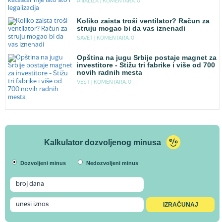
ANALIZA |
KOMENTARA: 0
Koliko zaista troši ventilator? Račun za
struju mogao bi da vas iznenadi
SAVET |
KOMENTARA: 0
Opština na jugu Srbije postaje magnet za
investitore - Stižu tri fabrike i više od 700
novih radnih mesta
VEST |
KOMENTARA: 0
Kalkulator dozvoljenog minusa
Dozvoljeni minus
Nedozvoljeni minus