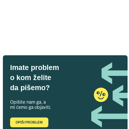
Imate problem
o kom želite
da pišemo?
Opišite nam ga, a
mi ćemo ga objaviti.
OPIŠI PROBLEM