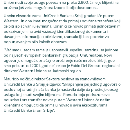
Union nudi svoje usluge povećan na preko 2.800, čime je klijentima
pružena još veća mogućnost izbora i bolja dostupnost.
U svim ekspoziturama UniCredit Banke u Srbiji građani će putem
Western Uniona imati mogućnost da primaju novčane transfere koji
će biti isplaćivani u evrima1). Korisnici će novac primati jednostavnim
pokazivanjem na uvid važećeg identifikacionog dokumenta i
davanjem informacija o očekivanoj transakciji, bez potrebe za
popunjavanjem bilo kakvih obrazaca.
“Već smo u sedam zemalja uspostavili uspešnu saradnju sa jednom
od najvećih evropskih bankarskih grupacija, UniCreditom. Novi
ugovor je omogućio značajno proširenje naše mreže u Srbiji, gde
smo prisutni od 2001. godine”, rekao je Fabio Del Grosso, regionalni
direktor Western Uniona za Jadranski region.
Mauricio Volčić, direktor Sektora poslova sa stanovništvom
UniCredit Banke u Srbiji je izjavio: “Sklapanjem još jednog ugovora o
poslovnoj saradnji naša banka je nastavila dalje da proširuje opseg
usluga koje nudi svojim klijentima. Ponuda koja podrazumeva
pouzdan i brz transfer novca putem Western Uniona će našim
klijentima omogućiti da primaju novac u svim ekspoziturama
UniCredit Banke širom Srbije”.