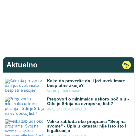
Aktuelno
Kako da proverite da li još uvek imate
besplatne akcije?
VODIC |
KOMENTARA: 0
Pregovori o minimalcu uskoro počinju -
Gde je Srbija na evropskoj listi?
ANALIZA |
KOMENTARA: 0
Velika zabluda oko programa "Svoj na
svome" - Upis u katastar nije isto što i
legalizacija