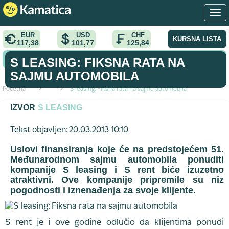
EUR
USD
CHF
KURSNA LISTA
117,38
101,77
125,84
KONVERTOR VALUTA
S LEASING: FIKSNA RATA NA
SAJMU AUTOMOBILA
Početna
>
>
S leasing: Fiksna rata na sajmu automobila
IZVOR
S LEASING
Tekst objavljen: 20.03.2013 10:10
Uslovi finansiranja koje će na predstojećem 51.
Međunarodnom sajmu automobila ponuditi
kompanije S leasing i S rent biće izuzetno
atraktivni. Ove kompanije pripremile su niz
pogodnosti i iznenađenja za svoje klijente.
S rent je i ove godine odlučio da klijentima ponudi