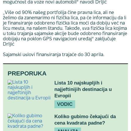
mogućnost da voze novi automobil“ navodi Drljić
„Više od 90% našeg portfolija čine pravna lica, ali ne
želimo da zanemarimo ni fizička lica, pa će informaciju da li
je finansiranje odobreno fizička lica moći da dobiju već na
licu mesta, na našem štandu. Takođe, sva fizička lica kojima
u toku trajanja sajamske akcije bude odobreno finansiranje
dobijaju na poklon GPS navigacioni uređaj“ zaključuje
Drljić
Sajamski uslovi finansiranja trajaće do 30 aprila.
PREPORUKA
Lista 10 najskupljih i
najjeftinijih destinacija u
Evropii
VODIC
Koliko gubimo čekajući da
cena kvadrata padne?