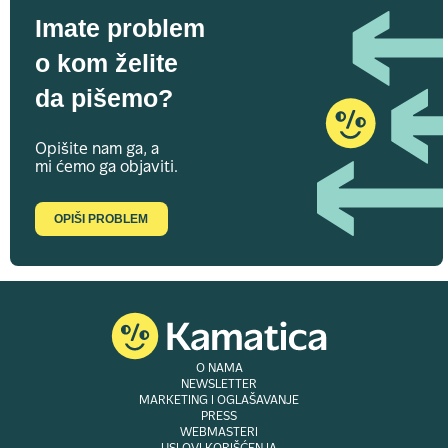
Imate problem
o kom želite
da pišemo?
Opišite nam ga, a
mi ćemo ga objaviti.
OPIŠI PROBLEM
O NAMA
NEWSLETTER
MARKETING I OGLAŠAVANJE
PRESS
WEBMASTERI