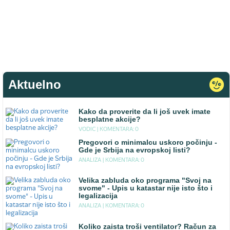
Aktuelno
Kako da proverite da li još uvek imate
besplatne akcije?
VODIC |
KOMENTARA: 0
Pregovori o minimalcu uskoro počinju -
Gde je Srbija na evropskoj listi?
ANALIZA |
KOMENTARA: 0
Velika zabluda oko programa "Svoj na
svome" - Upis u katastar nije isto što i
legalizacija
ANALIZA |
KOMENTARA: 0
Koliko zaista troši ventilator? Račun za