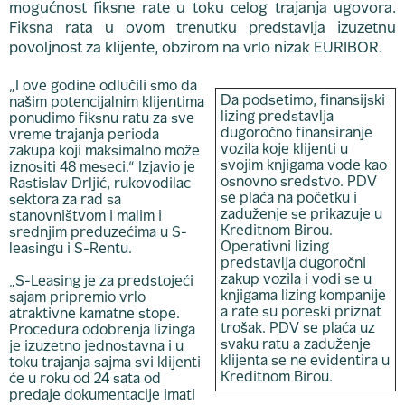
mogućnost fiksne rate u toku celog trajanja ugovora.
Fiksna rata u ovom trenutku predstavlja izuzetnu
povoljnost za klijente, obzirom na vrlo nizak EURIBOR.
„I ove godine odlučili smo da
Da podsetimo, finansijski
našim potencijalnim klijentima
lizing predstavlja
ponudimo fiksnu ratu za sve
dugoročno finansiranje
vreme trajanja perioda
vozila koje klijenti u
zakupa koji maksimalno može
svojim knjigama vode kao
iznositi 48 meseci.“ Izjavio je
osnovno sredstvo. PDV
Rastislav Drljić, rukovodilac
se plaća na početku i
sektora za rad sa
zaduženje se prikazuje u
stanovništvom i malim i
Kreditnom Birou.
srednjim preduzećima u S-
Operativni lizing
leasingu i S-Rentu.
predstavlja dugoročni
zakup vozila i vodi se u
„S-Leasing je za predstojeći
knjigama lizing kompanije
sajam pripremio vrlo
a rate su poreski priznat
atraktivne kamatne stope.
trošak. PDV se plaća uz
Procedura odobrenja lizinga
svaku ratu a zaduženje
je izuzetno jednostavna i u
klijenta se ne evidentira u
toku trajanja sajma svi klijenti
Kreditnom Birou.
će u roku od 24 sata od
predaje dokumentacije imati