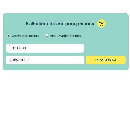
Kalkulator dozvoljenog minusa
Dozvoljeni minus
Nedozvoljeni minus