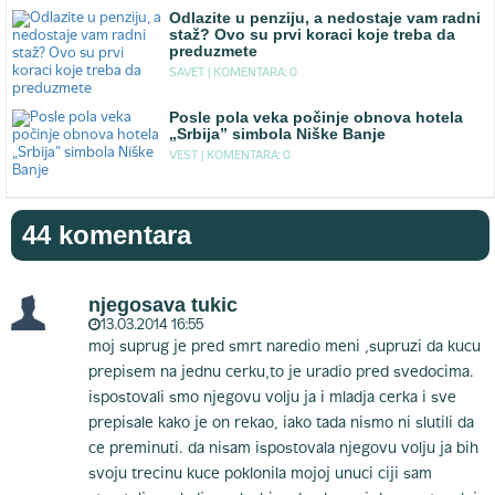
Odlazite u penziju, a nedostaje vam radni
staž? Ovo su prvi koraci koje treba da
preduzmete
SAVET |
KOMENTARA: 0
Posle pola veka počinje obnova hotela
„Srbija” simbola Niške Banje
VEST |
KOMENTARA: 0
44 komentara
njegosava tukic
13.03.2014 16:55
moj suprug je pred smrt naredio meni ,supruzi da kucu
prepisem na jednu cerku,to je uradio pred svedocima.
ispostovali smo njegovu volju ja i mladja cerka i sve
prepisale kako je on rekao, iako tada nismo ni slutili da
ce preminuti. da nisam ispostovala njegovu volju ja bih
svoju trecinu kuce poklonila mojoj unuci ciji sam