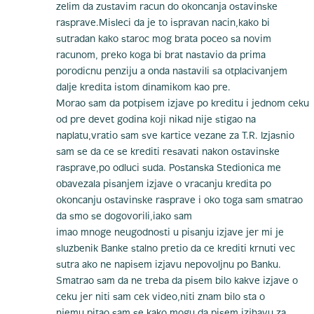
zelim da zustavim racun do okoncanja ostavinske
rasprave.Misleci da je to ispravan nacin,kako bi
sutradan kako staroc mog brata poceo sa novim
racunom, preko koga bi brat nastavio da prima
porodicnu penziju a onda nastavili sa otplacivanjem
dalje kredita istom dinamikom kao pre.
Morao sam da potpisem izjave po kreditu i jednom ceku
od pre devet godina koji nikad nije stigao na
naplatu,vratio sam sve kartice vezane za T.R. Izjasnio
sam se da ce se krediti resavati nakon ostavinske
rasprave,po odluci suda. Postanska Stedionica me
obavezala pisanjem izjave o vracanju kredita po
okoncanju ostavinske rasprave i oko toga sam smatrao
da smo se dogovorili,iako sam
imao mnoge neugodnosti u pisanju izjave jer mi je
sluzbenik Banke stalno pretio da ce krediti krnuti vec
sutra ako ne napisem izjavu nepovoljnu po Banku.
Smatrao sam da ne treba da pisem bilo kakve izjave o
ceku jer niti sam cek video,niti znam bilo sta o
njemu,pitao sam se kako mogu da pisem izjhavu za