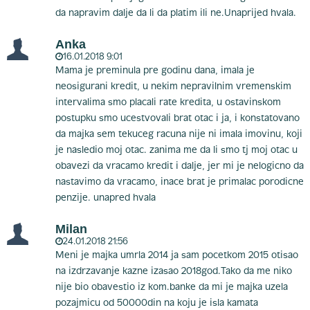
da napravim dalje da li da platim ili ne.Unaprijed hvala.
Anka
16.01.2018 9:01
Mama je preminula pre godinu dana, imala je
neosigurani kredit, u nekim nepravilnim vremenskim
intervalima smo placali rate kredita, u ostavinskom
postupku smo ucestvovali brat otac i ja, i konstatovano
da majka sem tekuceg racuna nije ni imala imovinu, koji
je nasledio moj otac. zanima me da li smo tj moj otac u
obavezi da vracamo kredit i dalje, jer mi je nelogicno da
nastavimo da vracamo, inace brat je primalac porodicne
penzije. unapred hvala
Milan
24.01.2018 21:56
Meni je majka umrla 2014 ja sam pocetkom 2015 otisao
na izdrzavanje kazne izasao 2018god.Tako da me niko
nije bio obavestio iz kom.banke da mi je majka uzela
pozajmicu od 50000din na koju je isla kamata