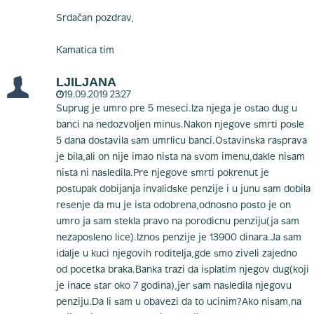
Srdačan pozdrav,
Kamatica tim
LJILJANA
19.09.2019 23:27
Suprug je umro pre 5 meseci.Iza njega je ostao dug u
banci na nedozvoljen minus.Nakon njegove smrti posle
5 dana dostavila sam umrlicu banci.Ostavinska rasprava
je bila,ali on nije imao nista na svom imenu,dakle nisam
nista ni nasledila.Pre njegove smrti pokrenut je
postupak dobijanja invalidske penzije i u junu sam dobila
resenje da mu je ista odobrena,odnosno posto je on
umro ja sam stekla pravo na porodicnu penziju(ja sam
nezaposleno lice).Iznos penzije je 13900 dinara.Ja sam
idalje u kuci njegovih roditelja,gde smo ziveli zajedno
od pocetka braka.Banka trazi da isplatim njegov dug(koji
je inace star oko 7 godina),jer sam nasledila njegovu
penziju.Da li sam u obavezi da to ucinim?Ako nisam,na