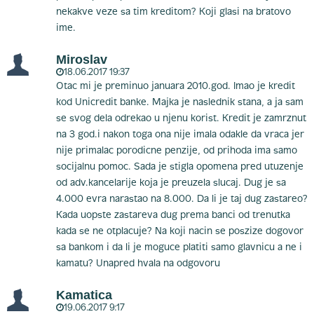
nekakve veze sa tim kreditom? Koji glasi na bratovo
ime.
Miroslav
18.06.2017 19:37
Otac mi je preminuo januara 2010.god. Imao je kredit
kod Unicredit banke. Majka je naslednik stana, a ja sam
se svog dela odrekao u njenu korist. Kredit je zamrznut
na 3 god.i nakon toga ona nije imala odakle da vraca jer
nije primalac porodicne penzije, od prihoda ima samo
socijalnu pomoc. Sada je stigla opomena pred utuzenje
od adv.kancelarije koja je preuzela slucaj. Dug je sa
4.000 evra narastao na 8.000. Da li je taj dug zastareo?
Kada uopste zastareva dug prema banci od trenutka
kada se ne otplacuje? Na koji nacin se poszize dogovor
sa bankom i da li je moguce platiti samo glavnicu a ne i
kamatu? Unapred hvala na odgovoru
Kamatica
19.06.2017 9:17