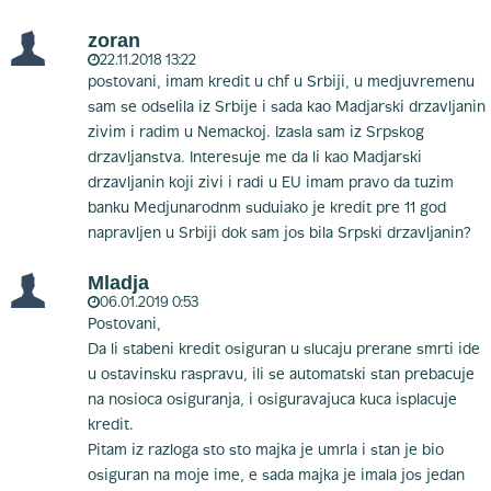
zoran
22.11.2018 13:22
postovani, imam kredit u chf u Srbiji, u medjuvremenu
sam se odselila iz Srbije i sada kao Madjarski drzavljanin
zivim i radim u Nemackoj. Izasla sam iz Srpskog
drzavljanstva. Interesuje me da li kao Madjarski
drzavljanin koji zivi i radi u EU imam pravo da tuzim
banku Medjunarodnm suduiako je kredit pre 11 god
napravljen u Srbiji dok sam jos bila Srpski drzavljanin?
Mladja
06.01.2019 0:53
Postovani,
Da li stabeni kredit osiguran u slucaju prerane smrti ide
u ostavinsku raspravu, ili se automatski stan prebacuje
na nosioca osiguranja, i osiguravajuca kuca isplacuje
kredit.
Pitam iz razloga sto sto majka je umrla i stan je bio
osiguran na moje ime, e sada majka je imala jos jedan