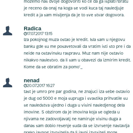
mozemo nas dvoje dogovoriti ko ce da ga isplati?Bratu
je receno da onaj na koga se vodi kuca taj nasledjuje
kredit a ja sam misljenja da je to sve stvar dogovora.
Radica
17.07.2017 13:15
Iza pokojnog muza ostao je kredit. Isla sam u njegovu
banku gde su me posavetovali da vratim isti sto pre i da
neide na ostavinsku raspravu. Muz nam nije ostavio
nikakvo naslestvo. da li sam u obavezi da izmirim kredit.
Kome da se obratim za pomo'_
nenad
20.07.2017 16:27
tast je umro pre par godina, ne znajuci iza sebe ostavio
je dug od 5000 e moja supruga i svastika prihvatile su
se nasledstva ujedno i duga u visini nasledjenog dela
imovine. S obzirom da je imovina koja se ogleda u
njivama ne zadovoljavatj ne namiruje visinu duga a
danas sam dobio resenje suda da se izvrsenje nastavlja
preko javnog izvrsitelja da li javni izvrsitelj moze