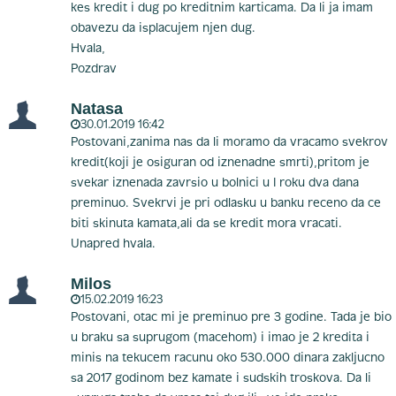
kes kredit i dug po kreditnim karticama. Da li ja imam
obavezu da isplacujem njen dug.
Hvala,
Pozdrav
Natasa
30.01.2019 16:42
Postovani,zanima nas da li moramo da vracamo svekrov
kredit(koji je osiguran od iznenadne smrti),pritom je
svekar iznenada zavrsio u bolnici u I roku dva dana
preminuo. Svekrvi je pri odlasku u banku receno da ce
biti skinuta kamata,ali da se kredit mora vracati.
Unapred hvala.
Milos
15.02.2019 16:23
Postovani, otac mi je preminuo pre 3 godine. Tada je bio
u braku sa suprugom (macehom) i imao je 2 kredita i
minis na tekucem racunu oko 530.000 dinara zakljucno
sa 2017 godinom bez kamate i sudskih troskova. Da li