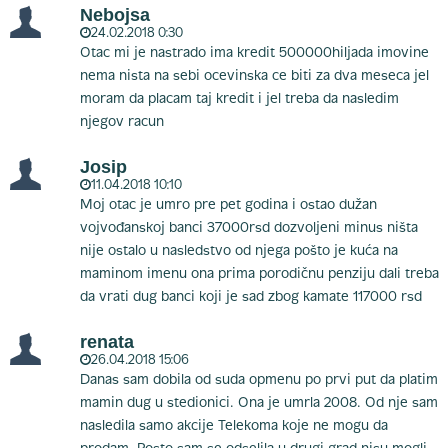
Nebojsa
24.02.2018 0:30
Otac mi je nastrado ima kredit 500000hiljada imovine
nema nista na sebi ocevinska ce biti za dva meseca jel
moram da placam taj kredit i jel treba da nasledim
njegov racun
Josip
11.04.2018 10:10
Moj otac je umro pre pet godina i ostao dužan
vojvođanskoj banci 37000rsd dozvoljeni minus ništa
nije ostalo u nasledstvo od njega pošto je kuća na
maminom imenu ona prima porodičnu penziju dali treba
da vrati dug banci koji je sad zbog kamate 117000 rsd
renata
26.04.2018 15:06
Danas sam dobila od suda opmenu po prvi put da platim
mamin dug u stedionici. Ona je umrla 2008. Od nje sam
nasledila samo akcije Telekoma koje ne mogu da