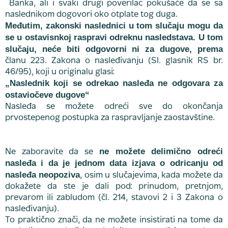
Banka, ali i svaki drugi poverilac pokušaće da se sa
naslednikom dogovori oko otplate tog duga.
Međutim, zakonski naslednici u tom slučaju mogu da
se u ostavisnkoj raspravi odreknu nasledstava. U tom
slučaju, neće biti odgovorni ni za dugove, prema
članu 223. Zakona o nasleđivanju (Sl. glasnik RS br.
46/95), koji u originalu glasi:
„Naslednik koji se odrekao nasleđa ne odgovara za
ostaviočeve dugove“
Nasleđa se možete odreći sve do okončanja
prvostepenog postupka za raspravljanje zaostavštine.
ne možete delimično odreći
Ne zaboravite da se
nasleđa i da je jednom data izjava o odricanju od
nasleđa neopoziva
, osim u slučajevima, kada možete da
dokažete da ste je dali pod: prinudom, pretnjom,
prevarom ili zabludom (čl. 214, stavovi 2 i 3 Zakona o
nasleđivanju).
To praktično znači, da ne možete insistirati na tome da