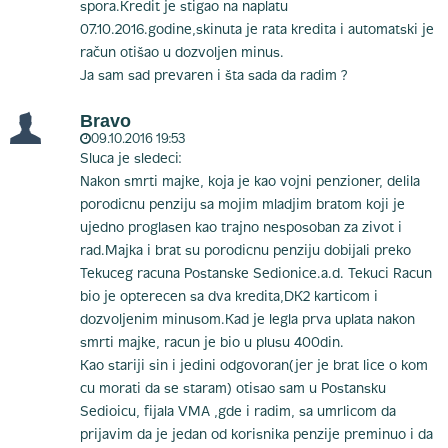
spora.Kredit je stigao na naplatu
07.10.2016.godine,skinuta je rata kredita i automatski je
račun otišao u dozvoljen minus.
Ja sam sad prevaren i šta sada da radim ?
Bravo
09.10.2016 19:53
Sluca je sledeci:
Nakon smrti majke, koja je kao vojni penzioner, delila
porodicnu penziju sa mojim mladjim bratom koji je
ujedno proglasen kao trajno nesposoban za zivot i
rad.Majka i brat su porodicnu penziju dobijali preko
Tekuceg racuna Postanske Sedionice.a.d. Tekuci Racun
bio je opterecen sa dva kredita,DK2 karticom i
dozvoljenim minusom.Kad je legla prva uplata nakon
smrti majke, racun je bio u plusu 400din.
Kao stariji sin i jedini odgovoran(jer je brat lice o kom
cu morati da se staram) otisao sam u Postansku
Sedioicu, fijala VMA ,gde i radim, sa umrlicom da
prijavim da je jedan od korisnika penzije preminuo i da