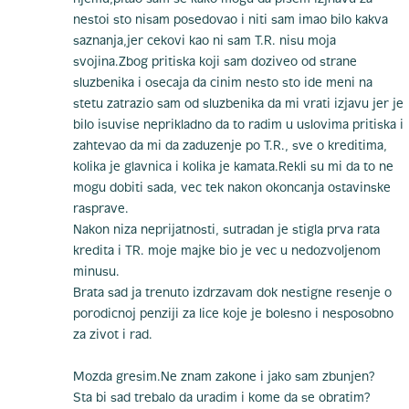
nestoi sto nisam posedovao i niti sam imao bilo kakva
saznanja,jer cekovi kao ni sam T.R. nisu moja
svojina.Zbog pritiska koji sam doziveo od strane
sluzbenika i osecaja da cinim nesto sto ide meni na
stetu zatrazio sam od sluzbenika da mi vrati izjavu jer je
bilo isuvise neprikladno da to radim u uslovima pritiska i
zahtevao da mi da zaduzenje po T.R., sve o kreditima,
kolika je glavnica i kolika je kamata.Rekli su mi da to ne
mogu dobiti sada, vec tek nakon okoncanja ostavinske
rasprave.
Nakon niza neprijatnosti, sutradan je stigla prva rata
kredita i TR. moje majke bio je vec u nedozvoljenom
minusu.
Brata sad ja trenuto izdrzavam dok nestigne resenje o
porodicnoj penziji za lice koje je bolesno i nesposobno
za zivot i rad.
Mozda gresim.Ne znam zakone i jako sam zbunjen?
Sta bi sad trebalo da uradim i kome da se obratim?