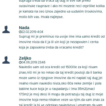
supruga treba da vraca taj dug ili sve ide preko
ostavinske rasprave i ako mi mozete reci otprilike kolika
je kamata na ceo iznos zajedno sa sudskim troskovima,
molio bih vas. Hvala najlepse.
Nada
22.02.2019 4:04
Suprug mi je preminuo na svoje ime ima samo kredit od
imovine nista da li ja ili sin koji je nezaposlen i cerka
koja je zaposlena treba da vracamo kredit?
Zeljko
04.06.2019 23:48
Nasledio sam od oca kredit od 15000e za koji nisam
znao,niti mi je ko rekao da taj kredit postoji.da li banka
moze samo iz njegove imovine da mi naplati taj dug,jel
realno nisam nasledio nista,oko 60a neke zemlje i pola
babine kuce koja je u raspadanju i ima 35m2(znaci
17.5m2 je moj deo) ili mogu da potrazuju taj dug iz moje
imovine koja nema nikakve veze sa njim.da sam znao za
taj kredit ja bi se odrekao nasledstva i smatram da sam