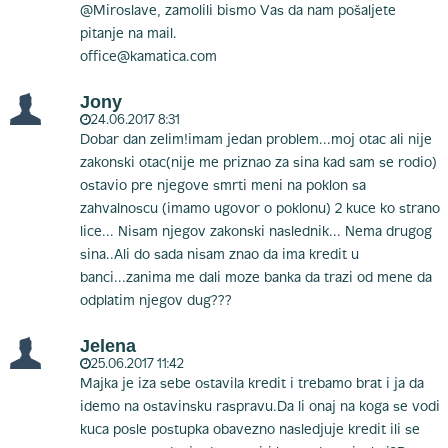
@Miroslave, zamolili bismo Vas da nam pošaljete
pitanje na mail.
office@kamatica.com
Jony
24.06.2017 8:31
Dobar dan zelim!imam jedan problem...moj otac ali nije
zakonski otac(nije me priznao za sina kad sam se rodio)
ostavio pre njegove smrti meni na poklon sa
zahvalnoscu (imamo ugovor o poklonu) 2 kuce ko strano
lice... Nisam njegov zakonski naslednik... Nema drugog
sina..Ali do sada nisam znao da ima kredit u
banci...zanima me dali moze banka da trazi od mene da
odplatim njegov dug???
Jelena
25.06.2017 11:42
Majka je iza sebe ostavila kredit i trebamo brat i ja da
idemo na ostavinsku raspravu.Da li onaj na koga se vodi
kuca posle postupka obavezno nasledjuje kredit ili se