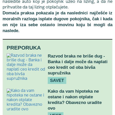
nasledite auto koji je pokojnik uzeo na lizing, a da ne
prihvatite da taj lizing otplaćujete.
Domaća praksa pokazala je da naslednici najčešće iz
moralnih razloga isplate dugove pokojnika, čak i kada
on nije iza sebe ostavio imovinu koju bi mogli da
naslede.
PREPORUKA
Razvod braka ne briše dug -
Banka i dalje može da naplati
ceo kredit od oba bivša
supružnika
SAVET
Kako da vam hipoteka ne
ostane i nakon otplate
kredita? Obavezno uradite
ovo