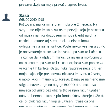
prevaren.koja su moja prava?unapred hvala.
Saša
18.09.2019 19:31
Poštovani, majka mi je preminula pre 2 meseca. Na
svoje ime nije imala ništa osim penzije koju je nasledila
od muža i na njoj dozvoljeni minus i kredit na dina
kartici u Poštanskoj štedionici. Ja nisam imala
ovlaşćenje na njene kartice. Posle nekog vremena stiglo
je obaveštenje da se kartice vrate, pa sam to i učinila.
Tražili su da ja otplatim minus. Ja nisam u mogućnosti
da to uradim, pa sam to i rekla. Potpisala sam papire za
vraćanje tih kartica. Ostavinske rasprave neće biti jer
moja majka nije posedovala nikakvu imovinu a živela je
u mojoj kući i imamo istu adresu. Danas je na njeno ime
stiglo obaveštenje da duguje 50000 din posle dva
meseca od smrti bez obzira što je njen račun ugašen
odavno i nema uplata iz pio fonda. Obaveštenje kaže da
će joj blokirati račun koji je ugašen i traže da ona