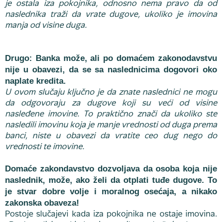
je ostala iza pokojnika, odnosno nema pravo da od
naslednika traži da vrate dugove, ukoliko je imovina
manja od visine duga.
Drugo: Banka može, ali po domaćem zakonodavstvu
nije u obavezi, da se sa naslednicima dogovori oko
naplate kredita.
U ovom slučaju ključno je da znate naslednici ne mogu
da odgovoraju za dugove koji su veći od visine
nasleđene imovine. To praktično znači da ukoliko ste
nasledili imovinu koja je manje vrednosti od duga prema
banci, niste u obavezi da vratite ceo dug nego do
vrednosti te imovine.
Domaće zakondavstvo dozvoljava da osoba koja nije
naslednik, može, ako želi da otplati tuđe dugove. To
je stvar dobre volje i moralnog osećaja, a nikako
zakonska obaveza!
Postoje slučajevi kada iza pokojnika ne ostaje imovina.