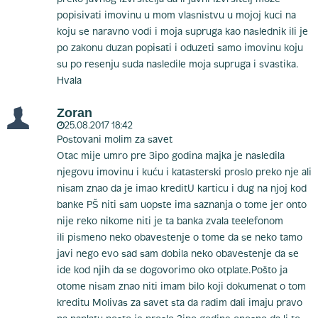
popisivati imovinu u mom vlasnistvu u mojoj kuci na
koju se naravno vodi i moja supruga kao naslednik ili je
po zakonu duzan popisati i oduzeti samo imovinu koju
su po resenju suda nasledile moja supruga i svastika.
Hvala
Zoran
25.08.2017 18:42
Postovani molim za savet
Otac mije umro pre 3ipo godina majka je nasledila
njegovu imovinu i kuću i katasterski proslo preko nje ali
nisam znao da je imao kreditU karticu i dug na njoj kod
banke PŠ niti sam uopste ima saznanja o tome jer onto
nije reko nikome niti je ta banka zvala teelefonom
ili pismeno neko obavestenje o tome da se neko tamo
javi nego evo sad sam dobila neko obavestenje da se
ide kod njih da se dogovorimo oko otplate.Pošto ja
otome nisam znao niti imam bilo koji dokumenat o tom
kreditu Molivas za savet sta da radim dali imaju pravo