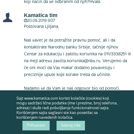
koji nacin da se odbranim od njih?Hvala.
Kamatica tim
20.09.2019 9:07
Poštovana Ljiljana,
Naš savet je da potražite pravnu pomoć, ali i da
kontaktirate Narodnu banku Srbije, tačnije njihov
Centar za edukaciju i zaštitu korisnika na 011/3338251 ili
na mejl adresu
zastita.korisnika@nbs.rs
. Verujemo da
će oni moći da Vas makar dodatno posavetuju i
preciznije upute koje korake treba da učinite.
Nadamo se da Vam je naš odgovor bio od pomoći.
Sajt www.kamatica.com koristi kolačiće (cookies) koji
Srdačan pozdrav,
mogu sadržati lične podatke (ime i prezime, broj telefona,
adresa) i služe radi poboljšanja funkcionalnosti sajta.
Korišćenjem sajta saglasni ste kao posetilac sa
Kamatica tim
korišćenjem navedenih kolačica.
Prihvatam
Saznaj više
Rada