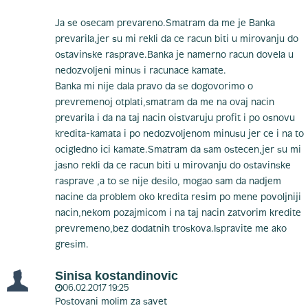
Ja se osecam prevareno.Smatram da me je Banka
prevarila,jer su mi rekli da ce racun biti u mirovanju do
ostavinske rasprave.Banka je namerno racun dovela u
nedozvoljeni minus i racunace kamate.
Banka mi nije dala pravo da se dogovorimo o
prevremenoj otplati,smatram da me na ovaj nacin
prevarila i da na taj nacin oistvaruju profit i po osnovu
kredita-kamata i po nedozvoljenom minusu jer ce i na to
ocigledno ici kamate.Smatram da sam ostecen,jer su mi
jasno rekli da ce racun biti u mirovanju do ostavinske
rasprave ,a to se nije desilo, mogao sam da nadjem
nacine da problem oko kredita resim po mene povoljniji
nacin,nekom pozajmicom i na taj nacin zatvorim kredite
prevremeno,bez dodatnih troskova.Ispravite me ako
gresim.
Sinisa kostandinovic
06.02.2017 19:25
Postovani molim za savet