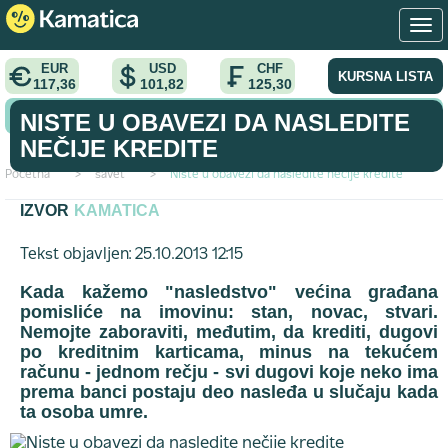
EUR
USD
CHF
KURSNA LISTA
117,36
101,82
125,30
KONVERTOR VALUTA
NISTE U OBAVEZI DA NASLEDITE
NEČIJE KREDITE
Početna
>
savet
>
Niste u obavezi da nasledite nečije kredite
IZVOR
KAMATICA
Tekst objavljen: 25.10.2013 12:15
Kada kažemo "nasledstvo" većina građana
pomisliće na imovinu: stan, novac, stvari.
Nemojte zaboraviti, međutim, da krediti, dugovi
po kreditnim karticama, minus na tekućem
računu - jednom rečju - svi dugovi koje neko ima
prema banci postaju deo nasleđa u slučaju kada
ta osoba umre.