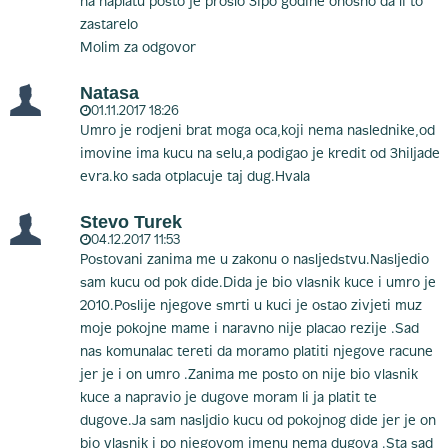
na naplatu posto je proslo 3ipo godine onosno da li to
zastarelo
Molim za odgovor
Natasa
01.11.2017 18:26
Umro je rodjeni brat moga oca,koji nema naslednike,od
imovine ima kucu na selu,a podigao je kredit od 3hiljade
evra.ko sada otplacuje taj dug.Hvala
Stevo Turek
04.12.2017 11:53
Postovani zanima me u zakonu o nasljedstvu.Nasljedio
sam kucu od pok dide.Dida je bio vlasnik kuce i umro je
2010.Poslije njegove smrti u kuci je ostao zivjeti muz
moje pokojne mame i naravno nije placao rezije .Sad
nas komunalac tereti da moramo platiti njegove racune
jer je i on umro .Zanima me posto on nije bio vlasnik
kuce a napravio je dugove moram li ja platit te
dugove.Ja sam nasljdio kucu od pokojnog dide jer je on
bio vlasnik i po njegovom imenu nema dugova .Sta sad