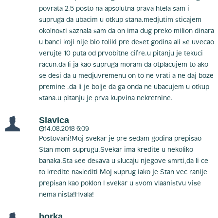
povrata 2.5 posto na apsolutna prava htela sam i
supruga da ubacim u otkup stana.medjutim sticajem
okolnosti saznala sam da on ima dug preko milion dinara
u banci koji nije bio toliki pre deset godina ali se uvecao
verujte 10 puta od prvobitne cifre.u pitanju je tekuci
racun.da li ja kao supruga moram da otplacujem to ako
se desi da u medjuvremenu on to ne vrati a ne daj boze
premine .da li je bolje da ga onda ne ubacujem u otkup
stana.u pitanju je prva kupvina nekretnine.
Slavica
14.08.2018 6:09
Postovani!Moj svekar je pre sedam godina prepisao
Stan mom suprugu.Svekar ima kredite u nekoliko
banaka.Sta see desava u slucaju njegove smrti,da li ce
to kredite naslediti Moj suprug iako je Stan vec ranije
prepisan kao poklon I svekar u svom vlaanistvu vise
nema nista!Hvala!
borka