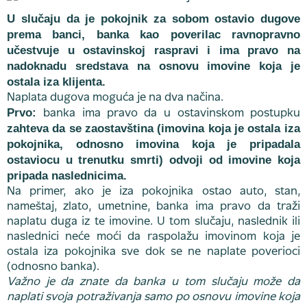
U slučaju da je pokojnik za sobom ostavio dugove
prema banci, banka kao poverilac ravnopravno
učestvuje u ostavinskoj raspravi i ima pravo na
nadoknadu sredstava na osnovu imovine koja je
ostala iza klijenta.
Naplata dugova moguća je na dva načina.
Prvo:
banka ima pravo da
u ostavinskom postupku
zahteva da se zaostavština (imovina koja je ostala iza
pokojnika, odnosno imovina koja je pripadala
ostaviocu u trenutku smrti) odvoji od imovine koja
pripada naslednicima.
Na primer, ako je iza pokojnika ostao auto, stan,
nameštaj, zlato, umetnine, banka ima pravo da traži
naplatu duga iz te imovine. U tom slučaju, naslednik ili
naslednici neće moći da raspolažu imovinom koja je
ostala iza pokojnika sve dok se ne naplate poverioci
(odnosno banka).
Važno je da znate da banka u tom slučaju može da
naplati svoja potraživanja samo po osnovu imovine koja