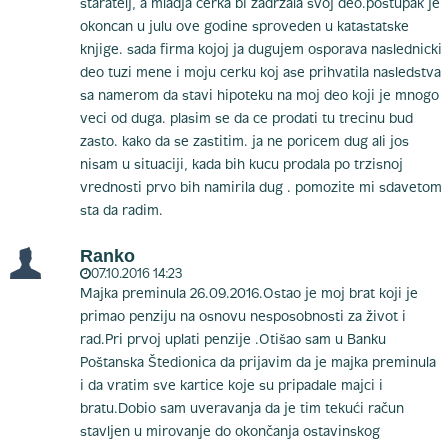
staratelj, a mladja cerka bi zadrzala svoj deo.postupak je
okoncan u julu ove godine sproveden u katastatske
knjige. sada firma kojoj ja dugujem osporava naslednicki
deo tuzi mene i moju cerku koj ase prihvatila nasledstva
sa namerom da stavi hipoteku na moj deo koji je mnogo
veci od duga. plasim se da ce prodati tu trecinu bud
zasto. kako da se zastitim. ja ne poricem dug ali jos
nisam u situaciji, kada bih kucu prodala po trzisnoj
vrednosti prvo bih namirila dug . pomozite mi sdavetom
sta da radim.
Ranko
07.10.2016 14:23
Majka preminula 26.09.2016.Ostao je moj brat koji je
primao penziju na osnovu nesposobnosti za život i
rad.Pri prvoj uplati penzije .Otišao sam u Banku
Poštanska Štedionica da prijavim da je majka preminula
i da vratim sve kartice koje su pripadale majci i
bratu.Dobio sam uveravanja da je tim tekući račun
stavljen u mirovanje do okončanja ostavinskog