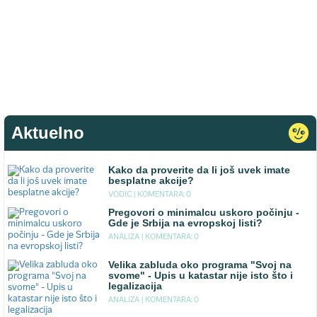
Aktuelno
Kako da proverite da li još uvek imate
besplatne akcije?
VODIC |
KOMENTARA: 0
Pregovori o minimalcu uskoro počinju -
Gde je Srbija na evropskoj listi?
ANALIZA |
KOMENTARA: 0
Velika zabluda oko programa "Svoj na
svome" - Upis u katastar nije isto što i
legalizacija
ANALIZA |
KOMENTARA: 0