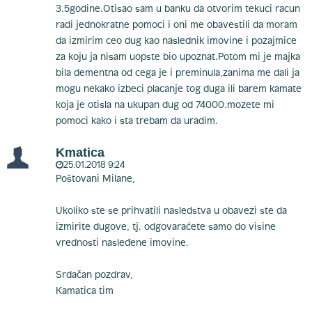
3.5godine.Otisao sam u banku da otvorim tekuci racun
radi jednokratne pomoci i oni me obavestili da moram
da izmirim ceo dug kao naslednik imovine i pozajmice
za koju ja nisam uopste bio upoznat.Potom mi je majka
bila dementna od cega je i preminula,zanima me dali ja
mogu nekako izbeci placanje tog duga ili barem kamate
koja je otisla na ukupan dug od 74000.mozete mi
pomoci kako i sta trebam da uradim.
Kmatica
25.01.2018 9:24
Poštovani Milane,
Ukoliko ste se prihvatili nasledstva u obavezi ste da
izmirite dugove, tj. odgovaraćete samo do visine
vrednosti nasleđene imovine.
Srdačan pozdrav,
Kamatica tim