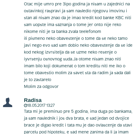
Otac mije umro pre 3ipo godina ja nisam u zajednici na
ostavinkoj raspravi ja sam nasledio njegovu imovinu i
stan ali nisam znao da je imao kredit kod banke KBC niti
sam uopste ima saznanja o tome jer onto nije reko
nikome niti je ta banka zvala teelefonom
ili pismeno neko obavestenje o tome da se neko tamo
javi nego evo sad sam dobio neko obavestenje da se ide
kod nekog izvrsitelja da se uzme neko resenje o
iyvrsenju osnovnog suda.Ja otome nisam znao niti
imam bilo koji dokumenat o tom kreditu niti me iko o
tome obavestio molim za savet sta da radim ja sada dali
je to zastarelo
Molim za odgovor
Radisa
18.05.2017 13:27
Tata mi je preminuo pre 5 godina, ima duga po bankama,
ja sam naslednik i jos dva brata, e sad jedan od dvojice
brace je digao kredit i tata mu je dao ovlascenje da stavi
parcelu pod hipoteku, e sad mene zanima da li ja imam