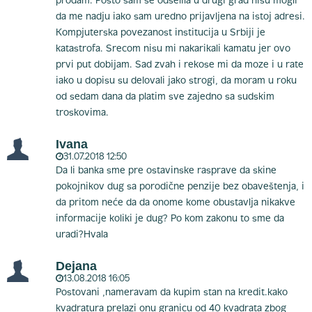
prodam. Posto sam se odselila u drugi grad nisu mogli
da me nadju iako sam uredno prijavljena na istoj adresi.
Kompjuterska povezanost institucija u Srbiji je
katastrofa. Srecom nisu mi nakarikali kamatu jer ovo
prvi put dobijam. Sad zvah i rekose mi da moze i u rate
iako u dopisu su delovali jako strogi, da moram u roku
od sedam dana da platim sve zajedno sa sudskim
troskovima.
Ivana
31.07.2018 12:50
Da li banka sme pre ostavinske rasprave da skine
pokojnikov dug sa porodične penzije bez obaveštenja, i
da pritom neće da da onome kome obustavlja nikakve
informacije koliki je dug? Po kom zakonu to sme da
uradi?Hvala
Dejana
13.08.2018 16:05
Postovani ,nameravam da kupim stan na kredit.kako
kvadratura prelazi onu granicu od 40 kvadrata zbog