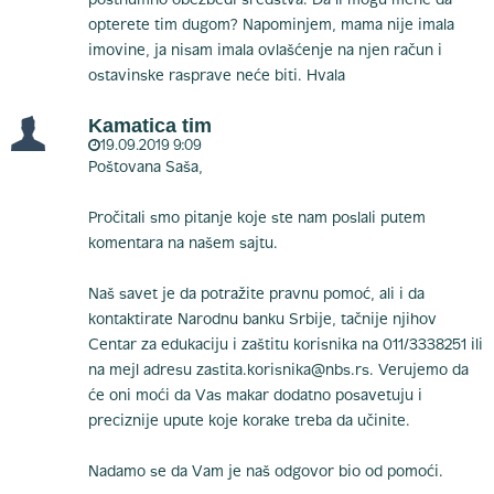
posthumno obezbedi sredstva. Da li mogu mene da
opterete tim dugom? Napominjem, mama nije imala
imovine, ja nisam imala ovlašćenje na njen račun i
ostavinske rasprave neće biti. Hvala
Kamatica tim
19.09.2019 9:09
Poštovana Saša,
Pročitali smo pitanje koje ste nam poslali putem
komentara na našem sajtu.
Naš savet je da potražite pravnu pomoć, ali i da
kontaktirate Narodnu banku Srbije, tačnije njihov
Centar za edukaciju i zaštitu korisnika na 011/3338251 ili
na mejl adresu
zastita.korisnika@nbs.rs
. Verujemo da
će oni moći da Vas makar dodatno posavetuju i
preciznije upute koje korake treba da učinite.
Nadamo se da Vam je naš odgovor bio od pomoći.