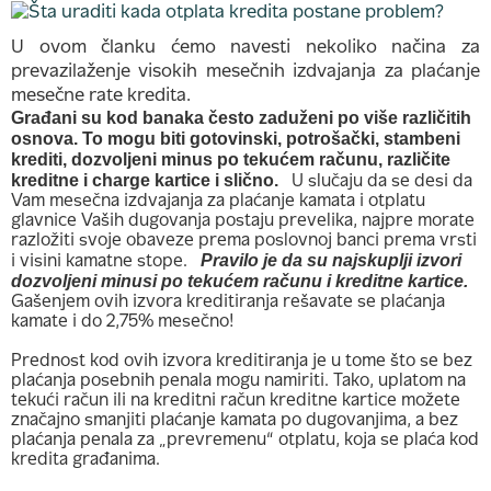
U ovom članku ćemo navesti nekoliko načina za
prevazilaženje visokih mesečnih izdvajanja za plaćanje
mesečne rate kredita.
Građani su kod banaka često zaduženi po više različitih
osnova. To mogu biti gotovinski, potrošački, stambeni
krediti, dozvoljeni minus po tekućem računu, različite
kreditne i charge kartice i slično.
U slučaju da se desi da
Vam mesečna izdvajanja za plaćanje kamata i otplatu
glavnice Vaših dugovanja postaju prevelika, najpre morate
razložiti svoje obaveze prema poslovnoj banci prema vrsti
Pravilo je da su najskuplji izvori
i visini kamatne stope.
dozvoljeni minusi po tekućem računu i kreditne kartice.
Gašenjem ovih izvora kreditiranja rešavate se plaćanja
kamate i do 2,75% mesečno!
Prednost kod ovih izvora kreditiranja je u tome što se bez
plaćanja posebnih penala mogu namiriti. Tako, uplatom na
tekući račun ili na kreditni račun kreditne kartice možete
značajno smanjiti plaćanje kamata po dugovanjima, a bez
plaćanja penala za „prevremenu“ otplatu, koja se plaća kod
kredita građanima.