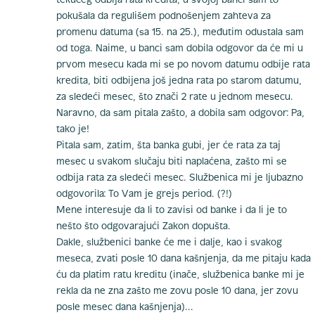
tekućeg odbija rata kredita, u svojoj banci sam to
pokušala da regulišem podnošenjem zahteva za
promenu datuma (sa 15. na 25.), međutim odustala sam
od toga. Naime, u banci sam dobila odgovor da će mi u
prvom mesecu kada mi se po novom datumu odbije rata
kredita, biti odbijena još jedna rata po starom datumu,
za sledeći mesec, što znači 2 rate u jednom mesecu.
Naravno, da sam pitala zašto, a dobila sam odgovor: Pa,
tako je!
Pitala sam, zatim, šta banka gubi, jer će rata za taj
mesec u svakom slučaju biti naplaćena, zašto mi se
odbija rata za sledeći mesec. Službenica mi je ljubazno
odgovorila: To Vam je grejs period. (?!)
Mene interesuje da li to zavisi od banke i da li je to
nešto što odgovarajući Zakon dopušta.
Dakle, službenici banke će me i dalje, kao i svakog
meseca, zvati posle 10 dana kašnjenja, da me pitaju kada
ću da platim ratu kreditu (inače, službenica banke mi je
rekla da ne zna zašto me zovu posle 10 dana, jer zovu
posle mesec dana kašnjenja)...