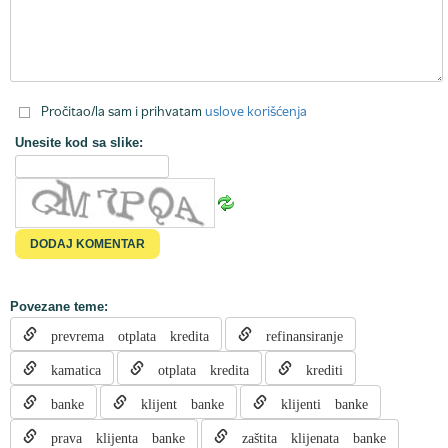
Pročitao/la sam i prihvatam
uslove korišćenja
Unesite kod sa slike:
Povezane teme:
prevrema otplata kredita
refinansiranje
kamatica
otplata kredita
krediti
banke
klijent banke
klijenti banke
prava klijenta banke
zaštita klijenata banke