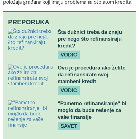
položaja građana koji imaju problema sa otplatom kredita.
PREPORUKA
Šta dužnici treba da znaju
pre nego što refinansiraju
kredit?
VODIC
Ovo je procedura ako želite
da refinansirate svoj
stambeni kredit
VODIC
"Pametno refinansiranje" bi
moglo da bude rešenje za
vaše finansije
SAVET