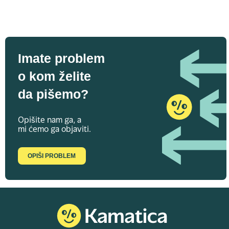
Imate problem
o kom želite
da pišemo?
Opišite nam ga, a
mi ćemo ga objaviti.
OPIŠI PROBLEM