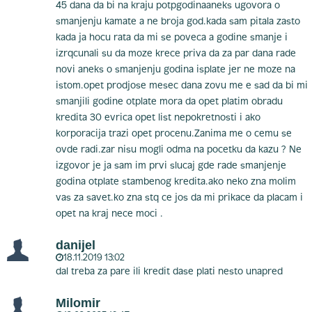
45 dana da bi na kraju potpgodinaaneks ugovora o
smanjenju kamate a ne broja god.kada sam pitala zasto
kada ja hocu rata da mi se poveca a godine smanje i
izrqcunali su da moze krece priva da za par dana rade
novi aneks o smanjenju godina isplate jer ne moze na
istom.opet prodjose mesec dana zovu me e sad da bi mi
smanjili godine otplate mora da opet platim obradu
kredita 30 evrica opet list nepokretnosti i ako
korporacija trazi opet procenu.Zanima me o cemu se
ovde radi.zar nisu mogli odma na pocetku da kazu ? Ne
izgovor je ja sam im prvi slucaj gde rade smanjenje
godina otplate stambenog kredita.ako neko zna molim
vas za savet.ko zna stq ce jos da mi prikace da placam i
opet na kraj nece moci .
danijel
18.11.2019 13:02
dal treba za pare ili kredit dase plati nesto unapred
Milomir