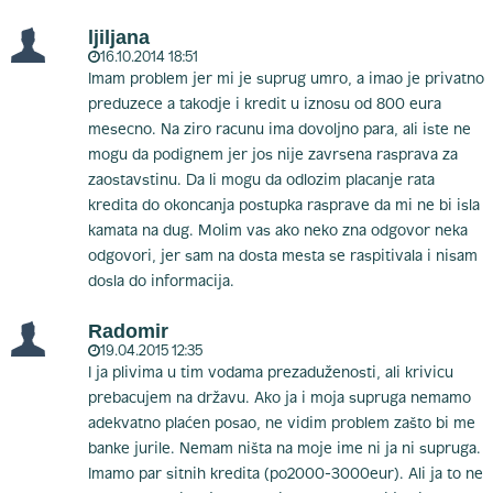
ljiljana
16.10.2014 18:51
Imam problem jer mi je suprug umro, a imao je privatno
preduzece a takodje i kredit u iznosu od 800 eura
mesecno. Na ziro racunu ima dovoljno para, ali iste ne
mogu da podignem jer jos nije zavrsena rasprava za
zaostavstinu. Da li mogu da odlozim placanje rata
kredita do okoncanja postupka rasprave da mi ne bi isla
kamata na dug. Molim vas ako neko zna odgovor neka
odgovori, jer sam na dosta mesta se raspitivala i nisam
dosla do informacija.
Radomir
19.04.2015 12:35
I ja plivima u tim vodama prezaduženosti, ali krivicu
prebacujem na državu. Ako ja i moja supruga nemamo
adekvatno plaćen posao, ne vidim problem zašto bi me
banke jurile. Nemam ništa na moje ime ni ja ni supruga.
Imamo par sitnih kredita (po2000-3000eur). Ali ja to ne