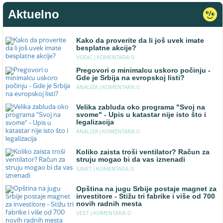
Aktuelno
Kako da proverite da li još uvek imate
besplatne akcije?
VODIC |
KOMENTARA: 0
Pregovori o minimalcu uskoro počinju -
Gde je Srbija na evropskoj listi?
ANALIZA |
KOMENTARA: 0
Velika zabluda oko programa "Svoj na
svome" - Upis u katastar nije isto što i
legalizacija
ANALIZA |
KOMENTARA: 0
Koliko zaista troši ventilator? Račun za
struju mogao bi da vas iznenadi
SAVET |
KOMENTARA: 0
Opština na jugu Srbije postaje magnet za
investitore - Stižu tri fabrike i više od 700
novih radnih mesta
VEST |
KOMENTARA: 0