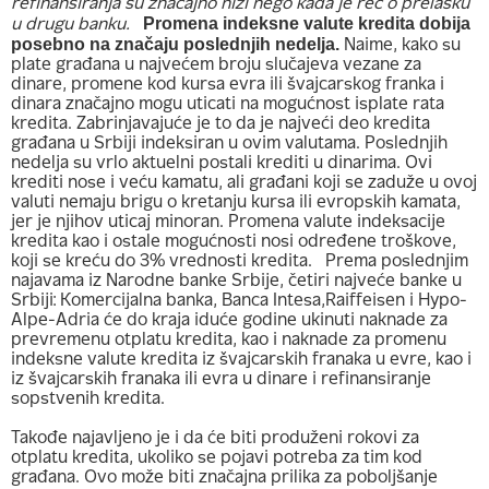
refinansiranja su značajno niži nego kada je reč o prelasku
Promena indeksne valute kredita dobija
u drugu banku.
posebno na značaju poslednjih nedelja.
Naime, kako su
plate građana u najvećem broju slučajeva vezane za
dinare, promene kod kursa evra ili švajcarskog franka i
dinara značajno mogu uticati na mogućnost isplate rata
kredita. Zabrinjavajuće je to da je najveći deo kredita
građana u Srbiji indeksiran u ovim valutama. Poslednjih
nedelja su vrlo aktuelni postali krediti u dinarima. Ovi
krediti nose i veću kamatu, ali građani koji se zaduže u ovoj
valuti nemaju brigu o kretanju kursa ili evropskih kamata,
jer je njihov uticaj minoran. Promena valute indeksacije
kredita kao i ostale mogućnosti nosi određene troškove,
koji se kreću do 3% vrednosti kredita.
Prema poslednjim
najavama iz Narodne banke Srbije, četiri najveće banke u
Srbiji: Komercijalna banka, Banca Intesa,Raiffeisen i Hypo-
Alpe-Adria će do kraja iduće godine ukinuti naknade za
prevremenu otplatu kredita, kao i naknade za promenu
indeksne valute kredita iz švajcarskih franaka u evre, kao i
iz švajcarskih franaka ili evra u dinare i refinansiranje
sopstvenih kredita.
Takođe najavljeno je i da će biti produženi rokovi za
otplatu kredita, ukoliko se pojavi potreba za tim kod
građana. Ovo može biti značajna prilika za poboljšanje