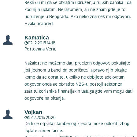
Rekli su mi da se obratim udruzenju ruskih banaka i da
kod njih uplatim. Nerazumem, a i ne znam gde je to
udruzenje u Beogradu. Ako neko zna nek mi odgovori.
Hvala unapred.
Kamatica
02.12.2015 14:18
Poštovana Vera,
Nažalost ne možemo dati precizan odgovor, pokušajte
još jednom u banci da popričate,i upravo njih pitajte
kome da se obratite, ukoliko ne dobijete adekvatan
odgovor onda se obratite NBS-u postoji sektor za
zaštitu korisnika finansijskih usluga gde vam mogu dati
odgovore na pitanja.
Vojkan
15.12.2015 20:26
Da li se otplata stambenog kredita moze odloziti zbog
isplate alimentacije...