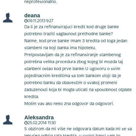
neprofesionalno.
deana
09.11.2013 9:27
Da li je za refinansirajuci kredit kod druge banke
potrebno traziti saglasnost prethodne banke?
Naime, kod prve banke imam 3 kredita od toga jedan
stambeni na koji banka ima hipoteku.
Pretpostavljam da je za refinansiranje stambenog
potrebna velika procedura zbog kojeg bi mozda taj
stanbeni ostao kod prve banke.U ugovoru o svim
pojedinacnim kreditima sa tom bankom stoji da je
potrebno banku da obavestim o svakoj promeni
zaduzenosti koja bi mogla uticati na sposobnost otplate
kredita.
Molim vas ako neko zna odgovor da odgovori.
Aleksandra
25.02.2014 11:30
S obzirom da mi više ne odgovara datum kada mi se sa