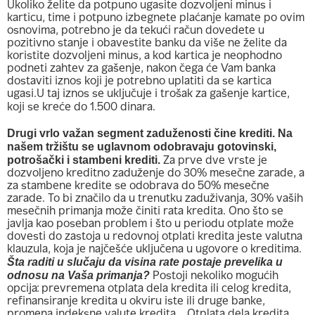
Ukoliko želite da potpuno ugasite dozvoljeni minus i
karticu, time i potpuno izbegnete plaćanje kamate po ovim
osnovima, potrebno je da tekući račun dovedete u
pozitivno stanje i obavestite banku da više ne želite da
koristite dozvoljeni minus, a kod kartica je neophodno
podneti zahtev za gašenje, nakon čega će Vam banka
dostaviti iznos koji je potrebno uplatiti da se kartica
ugasi.U taj iznos se uključuje i trošak za gašenje kartice,
koji se kreće do 1.500 dinara.
Drugi vrlo važan segment zaduženosti čine krediti. Na
našem tržištu se uglavnom odobravaju gotovinski,
potrošački i stambeni krediti.
Za prve dve vrste je
dozvoljeno kreditno zaduženje do 30% mesečne zarade, a
za stambene kredite se odobrava do 50% mesečne
zarade. To bi značilo da u trenutku zaduživanja, 30% vaših
mesečnih primanja može činiti rata kredita. Ono što se
javlja kao poseban problem i što u periodu otplate može
dovesti do zastoja u redovnoj otplati kredita jeste valutna
klauzula, koja je najčešće uključena u ugovore o kreditima.
Šta raditi u slučaju da visina rate postaje prevelika u
odnosu na Vaša primanja?
Postoji nekoliko mogućih
opcija: prevremena otplata dela kredita ili celog kredita,
refinansiranje kredita u okviru iste ili druge banke,
promena indeksne valute kredita.
Otplata dela kredita