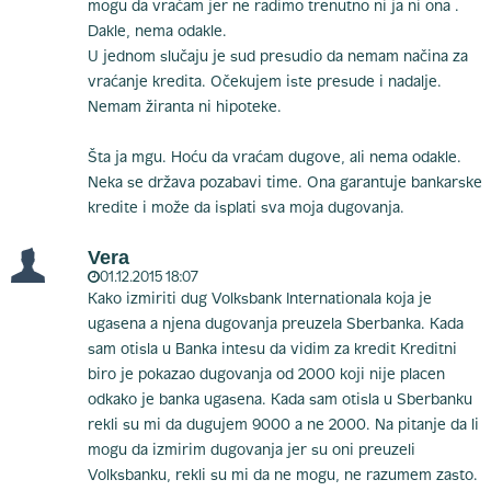
mogu da vraćam jer ne radimo trenutno ni ja ni ona .
Dakle, nema odakle.
U jednom slučaju je sud presudio da nemam načina za
vraćanje kredita. Očekujem iste presude i nadalje.
Nemam žiranta ni hipoteke.
Šta ja mgu. Hoću da vraćam dugove, ali nema odakle.
Neka se država pozabavi time. Ona garantuje bankarske
kredite i može da isplati sva moja dugovanja.
Vera
01.12.2015 18:07
Kako izmiriti dug Volksbank Internationala koja je
ugasena a njena dugovanja preuzela Sberbanka. Kada
sam otisla u Banka intesu da vidim za kredit Kreditni
biro je pokazao dugovanja od 2000 koji nije placen
odkako je banka ugasena. Kada sam otisla u Sberbanku
rekli su mi da dugujem 9000 a ne 2000. Na pitanje da li
mogu da izmirim dugovanja jer su oni preuzeli
Volksbanku, rekli su mi da ne mogu, ne razumem zasto.