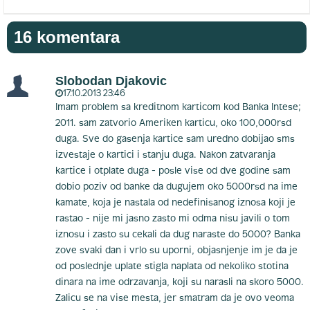
16 komentara
Slobodan Djakovic
17.10.2013 23:46
Imam problem sa kreditnom karticom kod Banka Intese;
2011. sam zatvorio Ameriken karticu, oko 100,000rsd
duga. Sve do gasenja kartice sam uredno dobijao sms
izvestaje o kartici i stanju duga. Nakon zatvaranja
kartice i otplate duga - posle vise od dve godine sam
dobio poziv od banke da dugujem oko 5000rsd na ime
kamate, koja je nastala od nedefinisanog iznosa koji je
rastao - nije mi jasno zasto mi odma nisu javili o tom
iznosu i zasto su cekali da dug naraste do 5000? Banka
zove svaki dan i vrlo su uporni, objasnjenje im je da je
od poslednje uplate stigla naplata od nekoliko stotina
dinara na ime odrzavanja, koji su narasli na skoro 5000.
Zalicu se na vise mesta, jer smatram da je ovo veoma