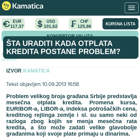
EUR
USD
CHF
KURSNA LISTA
117,37
101,62
125,86
KONVERTOR VALUTA
ŠTA URADITI KADA OTPLATA
KREDITA POSTANE PROBLEM?
Početna
>
savet
>
Šta uraditi kada otplata kredita postane
problem?
IZVOR
KAMATICA
Tekst objavljen: 10.09.2013 16:58
Problem velikog broja građana Srbije predstavlja
mesečna otplata kredita. Promena kursa,
EURIBOR-a, LIBOR-a, indeksa potrošačkih cena,
kreditnog rejtinga zemlje i sl. su samo neki od
razloga zbog kojih se menja mesečna rata
kredita, a što može zadati velike glavobolje
građanima koji svoje plate primaju u dinarima.