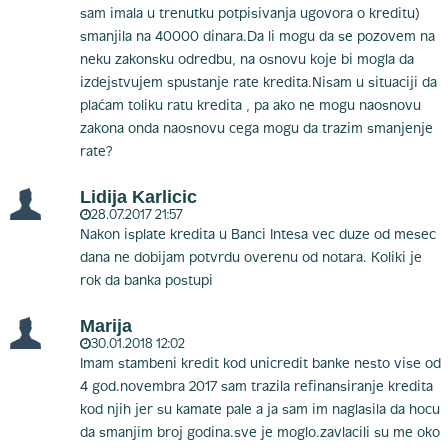
sam imala u trenutku potpisivanja ugovora o kreditu)
smanjila na 40000 dinara.Da li mogu da se pozovem na
neku zakonsku odredbu, na osnovu koje bi mogla da
izdejstvujem spustanje rate kredita.Nisam u situaciji da
plaćam toliku ratu kredita , pa ako ne mogu naosnovu
zakona onda naosnovu cega mogu da trazim smanjenje
rate?
Lidija Karlicic
28.07.2017 21:57
Nakon isplate kredita u Banci Intesa vec duze od mesec
dana ne dobijam potvrdu overenu od notara. Koliki je
rok da banka postupi
Marija
30.01.2018 12:02
Imam stambeni kredit kod unicredit banke nesto vise od
4 god.novembra 2017 sam trazila refinansiranje kredita
kod njih jer su kamate pale a ja sam im naglasila da hocu
da smanjim broj godina.sve je moglo.zavlacili su me oko