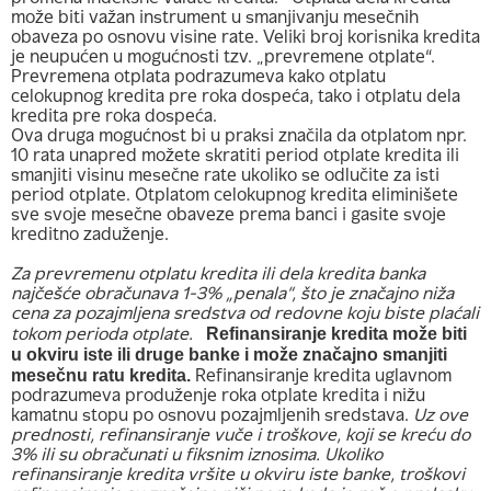
može biti važan instrument u smanjivanju mesečnih
obaveza po osnovu visine rate. Veliki broj korisnika kredita
je neupućen u mogućnosti tzv. „prevremene otplate“.
Prevremena otplata podrazumeva kako otplatu
celokupnog kredita pre roka dospeća, tako i otplatu dela
kredita pre roka dospeća.
Ova druga mogućnost bi u praksi značila da otplatom npr.
10 rata unapred možete skratiti period otplate kredita ili
smanjiti visinu mesečne rate ukoliko se odlučite za isti
period otplate. Otplatom celokupnog kredita eliminišete
sve svoje mesečne obaveze prema banci i gasite svoje
kreditno zaduženje.
Za prevremenu otplatu kredita ili dela kredita banka
najčešće obračunava 1-3% „penala“, što je značajno niža
cena za pozajmljena sredstva od redovne koju biste plaćali
Refinansiranje kredita može biti
tokom perioda otplate.
u okviru iste ili druge banke i može značajno smanjiti
mesečnu ratu kredita.
Refinansiranje kredita uglavnom
podrazumeva produženje roka otplate kredita i nižu
kamatnu stopu po osnovu pozajmljenih sredstava.
Uz ove
prednosti, refinansiranje vuče i troškove, koji se kreću do
3% ili su obračunati u fiksnim iznosima. Ukoliko
refinansiranje kredita vršite u okviru iste banke, troškovi