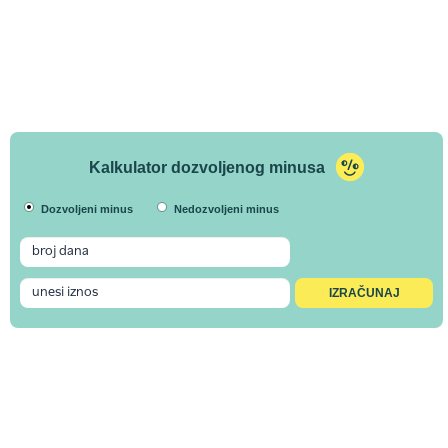
Kalkulator dozvoljenog minusa
Dozvoljeni minus
Nedozvoljeni minus