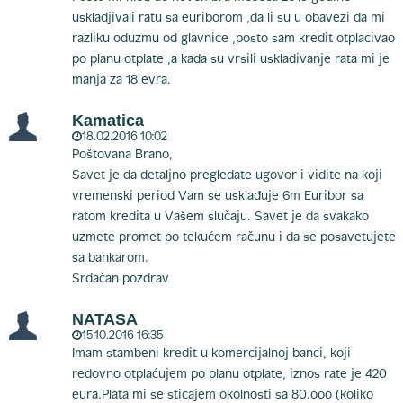
uskladjivali ratu sa euriborom ,da li su u obavezi da mi
razliku oduzmu od glavnice ,posto sam kredit otplacivao
po planu otplate ,a kada su vrsili uskladivanje rata mi je
manja za 18 evra.
Kamatica
18.02.2016 10:02
Poštovana Brano,
Savet je da detaljno pregledate ugovor i vidite na koji
vremenski period Vam se usklađuje 6m Euribor sa
ratom kredita u Vašem slučaju. Savet je da svakako
uzmete promet po tekućem računu i da se posavetujete
sa bankarom.
Srdačan pozdrav
NATASA
15.10.2016 16:35
Imam stambeni kredit u komercijalnoj banci, koji
redovno otplaćujem po planu otplate, iznos rate je 420
eura.Plata mi se sticajem okolnosti sa 80.ooo (koliko