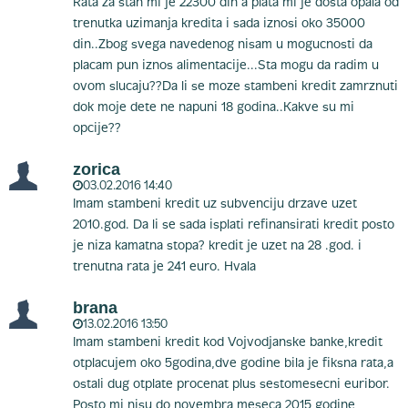
Rata za stan mi je 22300 din a plata mi je dosta opala od
trenutka uzimanja kredita i sada iznosi oko 35000
din..Zbog svega navedenog nisam u mogucnosti da
placam pun iznos alimentacije...Sta mogu da radim u
ovom slucaju??Da li se moze stambeni kredit zamrznuti
dok moje dete ne napuni 18 godina..Kakve su mi
opcije??
zorica
03.02.2016 14:40
Imam stambeni kredit uz subvenciju drzave uzet
2010.god. Da li se sada isplati refinansirati kredit posto
je niza kamatna stopa? kredit je uzet na 28 .god. i
trenutna rata je 241 euro. Hvala
brana
13.02.2016 13:50
Imam stambeni kredit kod Vojvodjanske banke,kredit
otplacujem oko 5godina,dve godine bila je fiksna rata,a
ostali dug otplate procenat plus sestomesecni euribor.
Posto mi nisu do novembra meseca 2015 godine