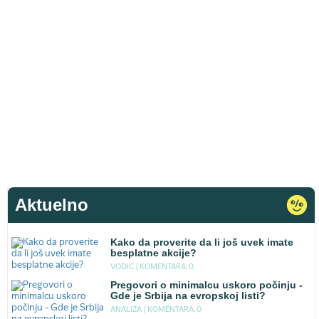
Aktuelno
Kako da proverite da li još uvek imate
besplatne akcije?
VODIC |
KOMENTARA: 0
Pregovori o minimalcu uskoro počinju -
Gde je Srbija na evropskoj listi?
ANALIZA |
KOMENTARA: 0