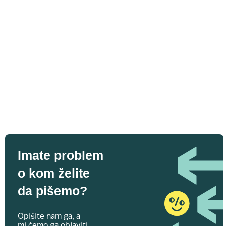
Imate problem
o kom želite
da pišemo?
Opišite nam ga, a