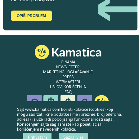
mi ćemo ga objaviti.
OPIŠI PROBLEM
O NAMA
NEWSLETTER
MARKETING I OGLAŠAVANJE
PRESS
WEBMASTERI
USLOVI KORIŠĆENJA
FAQ
Sajt www.kamatica.com koristi kolačiće (cookies) koji
mogu sadržati lične podatke (ime i prezime, broj telefona,
adresa) i služe radi poboljšanja funkcionalnosti sajta.
© Copyright 2007-2026. Website developed & owned by
Dubes doo
. Sva prava
Korišćenjem sajta saglasni ste kao posetilac sa
zadržana
korišćenjem navedenih kolačica.
Prihvatam
Saznaj više