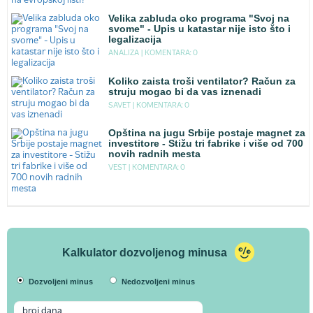
Velika zabluda oko programa "Svoj na
svome" - Upis u katastar nije isto što i
legalizacija
ANALIZA |
KOMENTARA: 0
Koliko zaista troši ventilator? Račun za
struju mogao bi da vas iznenadi
SAVET |
KOMENTARA: 0
Opština na jugu Srbije postaje magnet za
investitore - Stižu tri fabrike i više od 700
novih radnih mesta
VEST |
KOMENTARA: 0
Kalkulator dozvoljenog minusa
Dozvoljeni minus
Nedozvoljeni minus