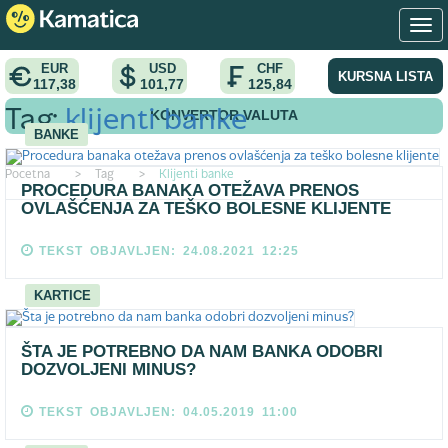
EUR
USD
CHF
KURSNA LISTA
117,38
101,77
125,84
KONVERTOR VALUTA
Tag:
klijenti banke
BANKE
Pocetna
>
Tag
>
Klijenti banke
PROCEDURA BANAKA OTEŽAVA PRENOS
OVLAŠĆENJA ZA TEŠKO BOLESNE KLIJENTE
TEKST OBJAVLJEN: 24.08.2021 12:25
KARTICE
ŠTA JE POTREBNO DA NAM BANKA ODOBRI
DOZVOLJENI MINUS?
TEKST OBJAVLJEN: 04.05.2019 11:00